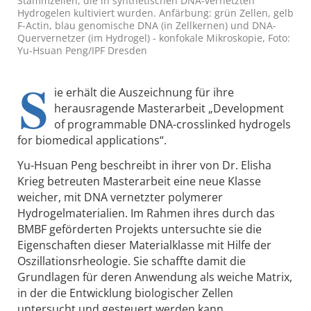
Stammzellen, die in synthetischen DNA-vernetzten
Hydrogelen kultiviert wurden. Anfärbung: grün Zellen, gelb
F-Actin, blau genomische DNA (in Zellkernen) und DNA-
Quervernetzer (im Hydrogel) - konfokale Mikroskopie, Foto:
Yu-Hsuan Peng/IPF Dresden
S
ie erhält die Auszeichnung für ihre
herausragende Masterarbeit „Development
of programmable DNA-crosslinked hydrogels
for biomedical applications“.
Yu-Hsuan Peng beschreibt in ihrer von Dr. Elisha
Krieg betreuten Masterarbeit eine neue Klasse
weicher, mit DNA vernetzter polymerer
Hydrogelmaterialien. Im Rahmen ihres durch das
BMBF geförderten Projekts untersuchte sie die
Eigenschaften dieser Materialklasse mit Hilfe der
Oszillationsrheologie. Sie schaffte damit die
Grundlagen für deren Anwendung als weiche Matrix,
in der die Entwicklung biologischer Zellen
untersucht und gesteuert werden kann.