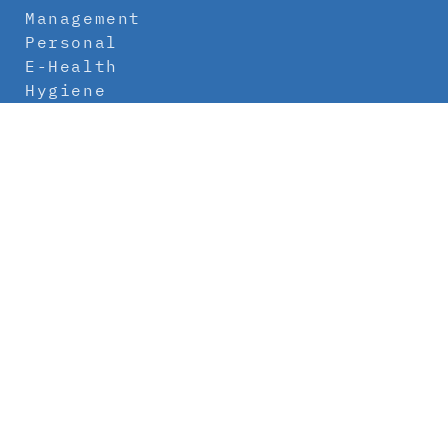
Management
Personal
E-Health
Hygiene
Labor
Medizintechnik
Klinikbau
Newsletter
Abo
Kontakt
Mediadaten
Über uns
Impressum
Datenschutz
AGB