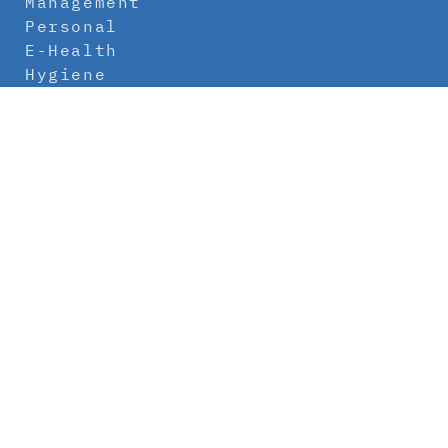
Management
Personal
E-Health
Hygiene
Labor
Medizintechnik
Klinikbau
Newsletter
Abo
Kontakt
Mediadaten
Über uns
Impressum
Datenschutz
AGB