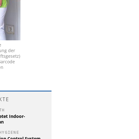
e
rung der
ftsgesetz)
Barcode
en
KTE
TH
etet Indoor-
an
HYGIENE
tion Control System