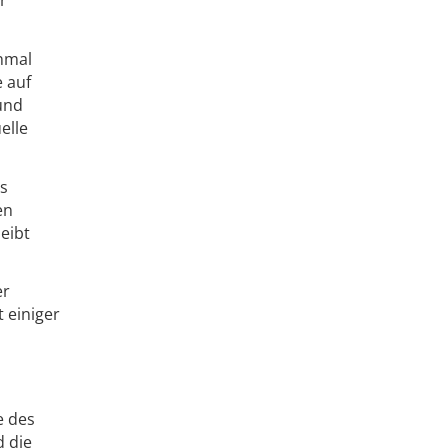
inmal
 auf
und
elle
es
en
eibt
er
 einiger
e des
 die