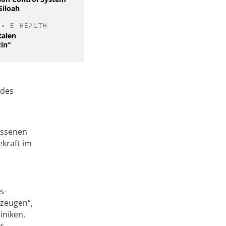
Siloah
•
E-HEALTH
talen
in“
 des
essenen
ekraft im
s-
rzeugen“,
iniken,
r