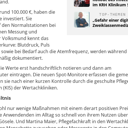
and.
im KRH Klinikum 
 rund 100.000 €, haben die
TOP-THEMEN
 investiert. Sie
„Gefahr einer digi
uf den Normalstationen bei
Zweiklassenmediz
ichen Messung und
er Volksmund kennt das
erkurve: Blutdruck, Puls
, sowie bei Bedarf auch die Atemfrequenz, werden während
mäßig dokumentiert.
ie Werte erst handschriftlich notieren und dann am
uter eintragen. Die neuen Spot-Monitore erfassen die gem
rn sie nach einer kurzen Kontrolle durch die geschulte Pfleg
 (KIS) der Wertachkliniken.
ltnis
 wohl nur wenige Maßnahmen mit einem derart positiven Prei
die Anwendenden im Alltag so schnell von ihrem Nutzen übe
 Gösele. Und Martina Maier, Pflegefachkraft in den Wertachkl
nden Manschette zuzusehen oder Messwerte in den Compute