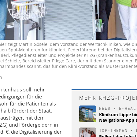
Maier zeigt Martin Gösele, dem Vorstand der Wertachkliniken, wie di
en Spot-Monitoren funktioniert. Federführend bei der Digitalisie
Hierl, Pflegedienstleiter und Projektleiter KHZG (Krankenhauszukun
l Schiele, Bereichsleiter Pflege Care, der mit dem Scanner einen 
narmbandes scannt, das für den Klinikvorstand als Musterpatient
n
rankenhaus soll mehr
edingungen für die
MEHR KHZG-PROJE
hl für die Patienten als
NEWS
•
E-HEAL
halb fördert der Staat,
Klinikum Lippe bi
austräger, mit dem
Navigations-App 
ZG) und Fördergeldern in
TOP-THEMEN
•
 €, die Digitalisierung der
Rollout des Infec