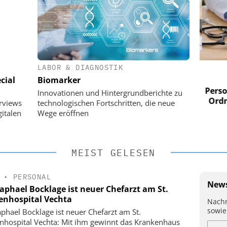
LABOR & DIAGNOSTIK
 AG
EASY SOFTWARE AG
cial
Biomarker
im
Digitalisierung im
n digitaler
Personalmanagement: Von digitaler
Perso
Innovationen und Hintergrundberichte zu
 Steuerung
Ordnung zur KI-fähigen Steuerung
Ordn
erviews
technologischen Fortschritten, die neue
italen
Wege eröffnen
MEIST GELESEN
•
PERSONAL
News
Raphael Bocklage ist neuer Chefarzt am St.
enhospital Vechta
Nachr
sowie
aphael Bocklage ist neuer Chefarzt am St.
nhospital Vechta: Mit ihm gewinnt das Krankenhaus