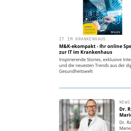
IT IM KRANKENHAUS
EASY SOFTWARE
M&K-ekompakt - Ihr online Spe
Digitalisierung 
zur IT im Krankenhaus
Personalmanagement: Vo
Ordnung zur KI-fähigen
Inspirierende Stories, exklusive Int
und die neuesten Trends aus der dig
Gesundheitswelt
NEWS
Dr. 
Mari
Dr. R
Marie