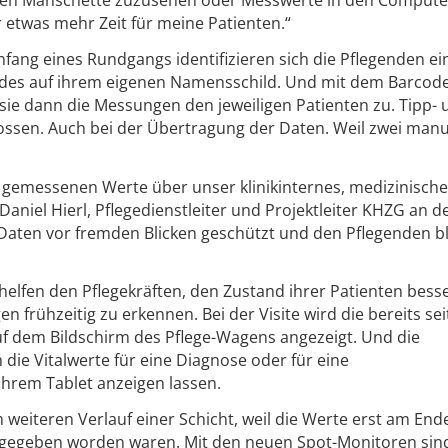
 etwas mehr Zeit für meine Patienten.“
fang eines Rundgangs identifizieren sich die Pflegenden e
odes auf ihrem eigenen Namensschild. Und mit dem Barcode
e dann die Messungen den jeweiligen Patienten zu. Tipp- 
ossen. Auch bei der Übertragung der Daten. Weil zwei manu
 gemessenen Werte über unser klinikinternes, medizinisch
 Daniel Hierl, Pflegedienstleiter und Projektleiter KHZG an d
 Daten vor fremden Blicken geschützt und den Pflegenden bl
helfen den Pflegekräften, den Zustand ihrer Patienten bess
frühzeitig zu erkennen. Bei der Visite wird die bereits seit
' auf dem Bildschirm des Pflege-Wagens angezeigt. Und die
die Vitalwerte für eine Diagnose oder für eine
hrem Tablet anzeigen lassen.
m weiteren Verlauf einer Schicht, weil die Werte erst am End
gegeben worden waren. Mit den neuen Spot-Monitoren sind