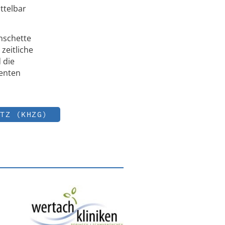
ttelbar
nschette
zeitliche
 die
ienten
TZ (KHZG)