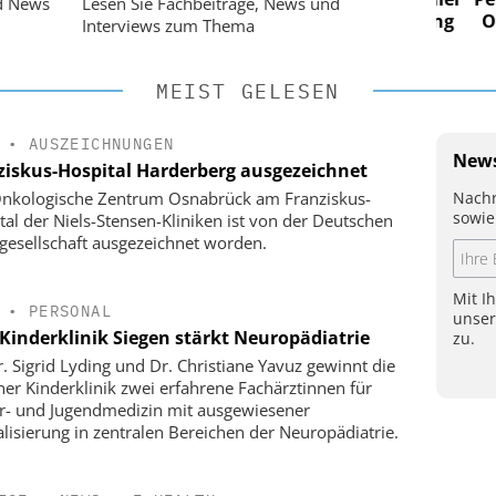
d News
Lesen Sie Fachbeiträge, News und
 Steuerung
Ordnung zur KI-fähigen Steuerung
Ordn
Interviews zum Thema
MEIST GELESEN
•
AUSZEICHNUNGEN
News
ziskus-Hospital Harderberg ausgezeichnet
Nachr
nkologische Zentrum Osnabrück am Franziskus-
sowie
tal der Niels-Stensen-Kliniken ist von der Deutschen
gesellschaft ausgezeichnet worden.
Mit I
•
PERSONAL
unse
Kinderklinik Siegen stärkt Neuropädiatrie
zu.
r. Sigrid Lyding und Dr. Christiane Yavuz gewinnt die
ner Kinderklinik zwei erfahrene Fachärztinnen für
r- und Jugendmedizin mit ausgewiesener
alisierung in zentralen Bereichen der Neuropädiatrie.