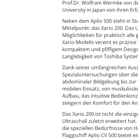
Prof.Dr. Wolfram Wermke von der
University in Japan von ihren Er
Neben dem Aplio 500 steht in St
Mittelpunkt: das Xario 200. Das 
Möglichkeiten für praktisch alle
Xario-Modells vereint es präzis
kompaktem und pfiffigem Design 
Langlebigkeit von Toshiba Syste
Dank seiner umfangreichen Aussta
Spezialuntersuchungen über die
abdominaler Bildgebung bis zur 
mobilen Einsatz, von muskulosk
Aufbau, das intuitive Bedienkon
steigern den Komfort für den A
Das Xario 200 ist nicht die einzi
Ultraschall zuletzt erweitert hat
die speziellen Bedürfnisse von H
Flaggschiff Aplio CV 500 bietet e