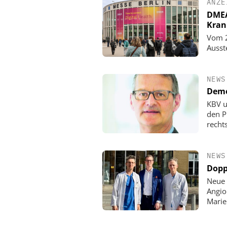
ANZE
DMEA 
Kran
Vom 2
Ausst
NEWS
Demo
KBV u
den P
rechts
NEWS
Dopp
Neue 
Angio
Mari