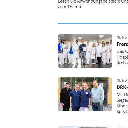
Lesen Sie Anwendungsbeispiele un
Ordnung zur KI-fähigen
zum Thema
NEWS
Fran
Das O
Hospi
Krebs
NEWS
DRK-
Mit D
Siege
Kinde
Spezi