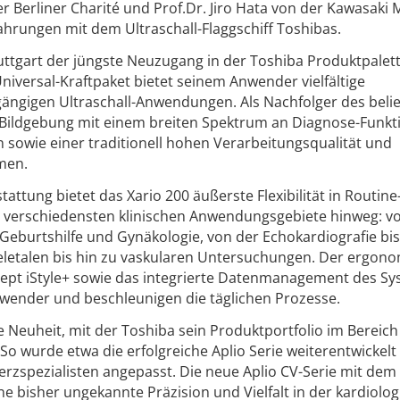
 Berliner Charité und Prof.Dr. Jiro Hata von der Kawasaki 
fahrungen mit dem Ultraschall-Flaggschiff Toshibas.
uttgart der jüngste Neuzugang in der Toshiba Produktpalet
Universal-Kraftpaket bietet seinem Anwender vielfältige
 gängigen Ultraschall-Anwendungen. Als Nachfolger des beli
e Bildgebung mit einem breiten Spektrum an Diagnose-Funkt
sowie einer traditionell hohen Verarbeitungsqualität und
men.
ttung bietet das Xario 200 äußerste Flexibilität in Routine
 verschiedensten klinischen Anwendungsgebiete hinweg: v
Geburtshilfe und Gynäkologie, von der Echokardiografie bi
eletalen bis hin zu vaskularen Untersuchungen. Der ergon
zept iStyle+ sowie das integrierte Datenmanagement des S
nwender und beschleunigen die täglichen Prozesse.
ge Neuheit, mit der Toshiba sein Produktportfolio im Bereich
. So wurde etwa die erfolgreiche Aplio Serie weiterentwickel
erzspezialisten angepasst. Die neue Aplio CV-Serie mit dem
ine bisher ungekannte Präzision und Vielfalt in der kardiolo