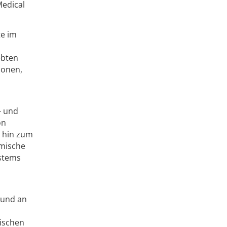
Medical
te im
ebten
ionen,
- und
on
s hin zum
omische
ystems
t und an
gischen