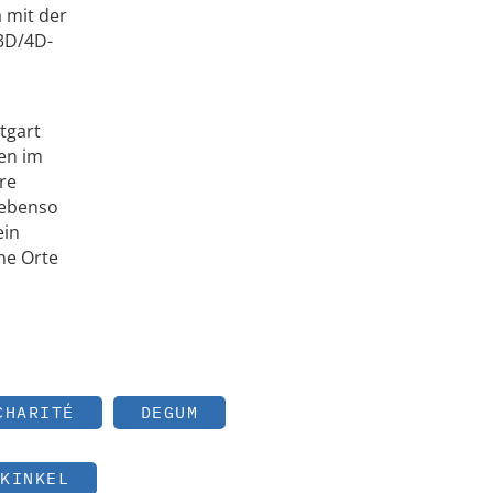
a mit der
 3D/4D-
tgart
en im
re
 ebenso
ein
ne Orte
CHARITÉ
DEGUM
KINKEL