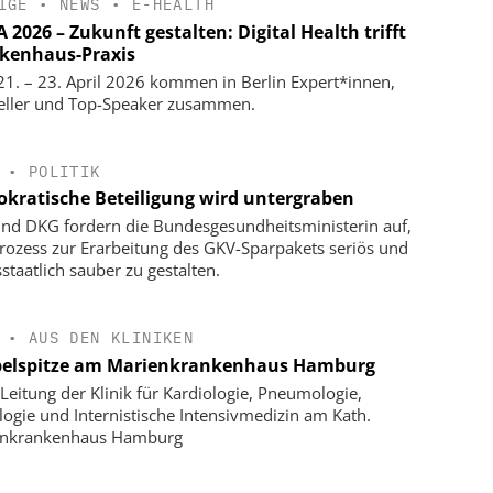
IGE
•
NEWS
•
E-HEALTH
2026 – Zukunft gestalten: Digital Health trifft
kenhaus-Praxis
1. – 23. April 2026 kommen in Berlin Expert*innen,
eller und Top-Speaker zusammen.
•
POLITIK
kratische Beteiligung wird untergraben
nd DKG fordern die Bundesgesundheitsministerin auf,
rozess zur Erarbeitung des GKV-Sparpakets seriös und
staatlich sauber zu gestalten.
•
AUS DEN KLINIKEN
elspitze am Marienkrankenhaus Hamburg
Leitung der Klinik für Kardiologie, Pneumologie,
logie und Internistische Intensivmedizin am Kath.
enkrankenhaus Hamburg