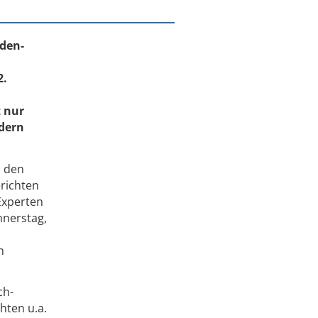
aden-
2.
t nur
ndern
l den
richten
 Experten
nnerstag,
n
ch-
hten u.a.