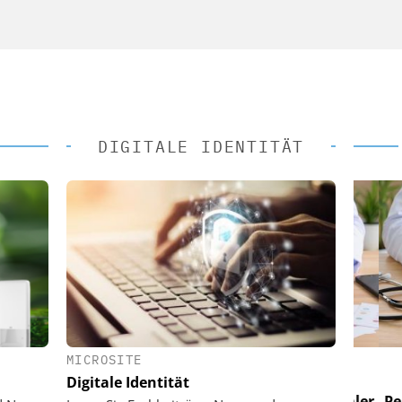
DIGITALE IDENTITÄT
MICROSITE
 AG
EASY SOFTWARE AG
Digitale Identität
im
Digitalisierung im
n digitaler
Personalmanagement: Von digitaler
Perso