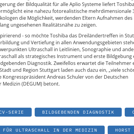
erung der Bildqualität für alle Aplio Systeme liefert Toshib
ermöglicht eine nahezu fotorealistische mehrdimensionale
äkologen die Möglichkeit, werdenden Eltern Aufnahmen des
lang ungesehenen Realitätsnähe zu zeigen.
nspirierend - so möchte Toshiba das Dreiländertreffen in Stut
erbildung und Vertiefung in allen Anwendungsgebieten steh
hwerpunkten Ultraschall in Leitlinien, Sonographie und ande
traschall als strategisches Instrument und erste Bildgebung
dgebenden Diagnostik. Zweifellos erwartet die Teilnehmer 
Stadt und Region Stuttgart laden auch dazu ein, „viele schö
e Kongresspräsident Andreas Schuler von der Deutschen
der Medizin (DEGUM) betont.
CV-SERIE
BILDGEBENDEN DIAGNOSTIK
 FÜR ULTRASCHALL IN DER MEDIZIN
HORST 