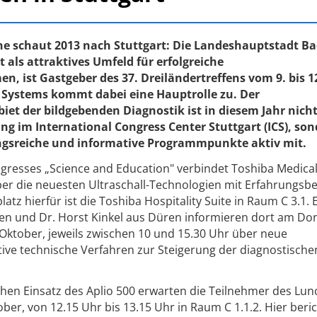
ne schaut 2013 nach Stuttgart: Die Landeshauptstadt B
als attraktives Umfeld für erfolgreiche
, ist Gastgeber des 37. Dreiländertreffens vom 9. bis 1
 Systems kommt dabei eine Hauptrolle zu. Der
et der bildgebenden Diagnostik ist in diesem Jahr nich
ng im International Congress Center Stuttgart (ICS), so
ungsreiche und informative Programmpunkte aktiv mit.
esses „Science and Education" verbindet Toshiba Medica
er die neuesten Ultraschall-Technologien mit Erfahrungsbe
latz hierfür ist die Toshiba Hospitality Suite in Raum C 3.1.
sen und Dr. Horst Kinkel aus Düren informieren dort am Do
 Oktober, jeweils zwischen 10 und 15.30 Uhr über neue
ve technische Verfahren zur Steigerung der diagnostische
chen Einsatz des Aplio 500 erwarten die Teilnehmer des Lun
er, von 12.15 Uhr bis 13.15 Uhr in Raum C 1.1.2. Hier beric