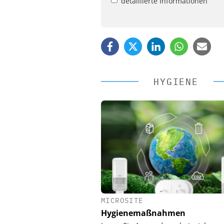
detaillierte Informationen
HYGIENE
MICROSITE
EASY SOFTWARE
Hygienemaßnahmen
Digitalisierung 
Personalmanagement: Vo