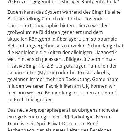
70 Prozent gegenüber bisheriger Röntgentechnik."
Zudem kann das System während des Eingriffs eine
Bilddarstellung ähnlich der hochauflösenden
Computertomographie bieten. Hierzu werden
großvolumige Bilddaten generiert und dem
aktuellen Röntgenbild überlagert, um so optimale
Behandlungsergebnisse zu erzielen. Schon lange hat
die Radiologie die Zeiten der alleinigen Diagnostik
weit hinter sich gelassen. „Bildgestützte minimal-
invasive Eingriffe, z.B. bei gutartigen Tumoren der
Gebärmutter (Myome) oder bei Prostatakrebs,
gewinnen immer mehr an Bedeutung. Gemeinsam
mit den weiteren Fachkliniken am UKJ können wir
hier nun weitere Behandlungsoptionen anbieten",
so Prof. Teichgräber.
Das neue Angiographiegerät ist übrigens nicht die
einzige Neuerung in der UKJ-Radiologie: Neu im
Team ist seit April Privat-Dozent Dr. René
Aschenbach, der als neuer Leiter des Bereiches