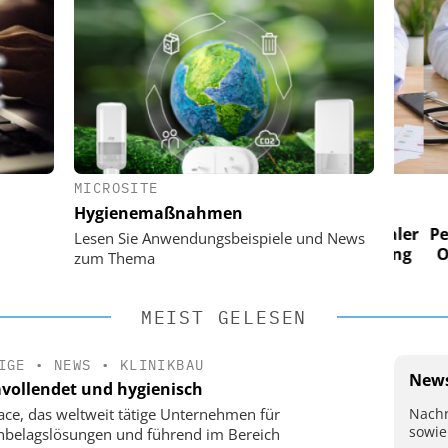
MICROSITE
 AG
EASY SOFTWARE AG
Hygienemaßnahmen
im
Digitalisierung im
n digitaler
Personalmanagement: Von digitaler
Perso
Lesen Sie Anwendungsbeispiele und News
 Steuerung
Ordnung zur KI-fähigen Steuerung
Ordn
zum Thema
MEIST GELESEN
IGE
•
NEWS
•
KLINIKBAU
News
vollendet und hygienisch
Nachr
face, das weltweit tätige Unternehmen für
sowie
belagslösungen und führend im Bereich