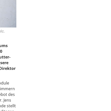
lz,
kums
00
utter-
nsere
Direktor
odule
szimmern
ebot des
r. Jens
de stellt