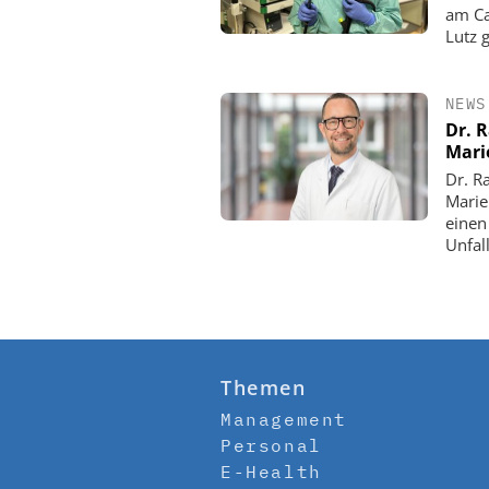
am Ca
Lutz 
NEWS
Dr. 
Mari
Dr. R
Marie
einen
Unfall
Themen
Management
Personal
E-Health