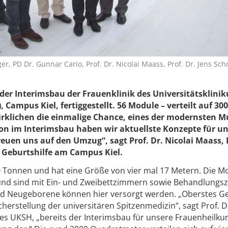
ger, PD Dr. Gunnar Cario, Prof. Dr. Nicolai Maass, Prof. Dr. Jens Scho
der Interimsbau der Frauenklinik des Universitätsklini
 Campus Kiel, fertiggestellt. 56 Module – verteilt auf 30
rklichen die einmalige Chance, eines der modernsten M
hon im Interimsbau haben wir aktuellste Konzepte für u
euen uns auf den Umzug“, sagt Prof. Dr. Nicolai Maass, 
d Geburtshilfe am Campus Kiel.
0 Tonnen und hat eine Größe von vier mal 17 Metern. Die M
t und sind mit Ein- und Zweibettzimmern sowie Behandlung
und Neugeborene können hier versorgt werden. „Oberstes G
cherstellung der universitären Spitzenmedizin“, sagt Prof. D
es UKSH, „bereits der Interimsbau für unsere Frauenheilkun