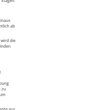
r Etagen.
hinaus
tlich ab
wird die
finden
t
,
ebung
n zu
rum
ente aus