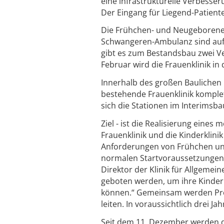
eine infrastrukturelle Verbesser
Der Eingang für Liegend-Patient
Die Frühchen- und Neugeborenen
Schwangeren-Ambulanz sind auf
gibt es zum Bestandsbau zwei V
Februar wird die Frauenklinik i
Innerhalb des großen Baulichen
bestehende Frauenklinik komple
sich die Stationen im Interimsba
Ziel - ist die Realisierung eine
Frauenklinik und die Kinderklin
Anforderungen von Frühchen und
normalen Startvoraussetzungen vo
Direktor der Klinik für Allgemei
geboten werden, um ihre Kinder 
können.“ Gemeinsam werden Prof
leiten. In voraussichtlich drei J
Seit dem 11. Dezember werden di