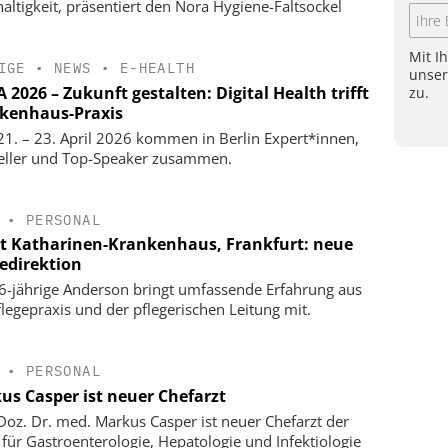
altigkeit, präsentiert den Nora Hygiene-Faltsockel
Mit I
IGE
•
NEWS
•
E-HEALTH
unse
2026 – Zukunft gestalten: Digital Health trifft
zu.
kenhaus-Praxis
1. – 23. April 2026 kommen in Berlin Expert*innen,
eller und Top-Speaker zusammen.
•
PERSONAL
t Katharinen-Krankenhaus, Frankfurt: neue
gedirektion
6-jährige Anderson bringt umfassende Erfahrung aus
flegepraxis und der pflegerischen Leitung mit.
•
PERSONAL
us Casper ist neuer Chefarzt
-Doz. Dr. med. Markus Casper ist neuer Chefarzt der
k für Gastroenterologie, Hepatologie und Infektiologie