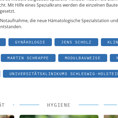
t. Mit Hilfe eines Spezialkrans werden die einzelnen Bautei
esetzt.
e Notaufnahme, die neue Hämatologische Spezialstation un
entstanden.
GYNÄKOLOGIE
JENS SCHOLZ
KLI
MARTIN SCHRAPPE
MODULBAUWEISE
UNIVERSITÄTSKLINIKUMS SCHLESWIG-HOLSTEI
ÄT
HYGIENE