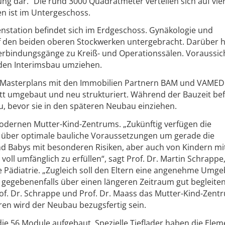
ung dar.“ Die rund 3000 Quadratmeter verteilen sich auf vie
en ist im Untergeschoss.
station befindet sich im Erdgeschoss. Gynäkologie und
 den beiden oberen Stockwerken untergebracht. Darüber 
erbindungsgänge zu Kreiß- und Operationssälen. Voraussich
n den Interimsbau umziehen.
 Masterplans mit den Immobilien Partnern BAM und VAMED 
tt umgebaut und neu strukturiert. Während der Bauzeit be
u, bevor sie in den späteren Neubau einziehen.
s modernen Mutter-Kind-Zentrums. „Zukünftig verfügen die
ik über optimale bauliche Voraussetzungen um gerade die
 Babys mit besonderen Risiken, aber auch von Kindern mi
ll umfänglich zu erfüllen“, sagt Prof. Dr. Martin Schrappe
ne Pädiatrie. „Zugleich soll den Eltern eine angenehme Umg
gegebenenfalls über einen längeren Zeitraum gut begleite
. Dr. Schrappe und Prof. Dr. Maass das Mutter-Kind-Zent
ahren wird der Neubau bezugsfertig sein.
e 56 Module aufgebaut. Spezielle Tieflader haben die Elem