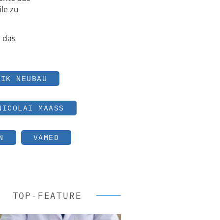
le zu
d das
NIK NEUBAU
NICOLAI MAASS
N
VAMED
TOP-FEATURE