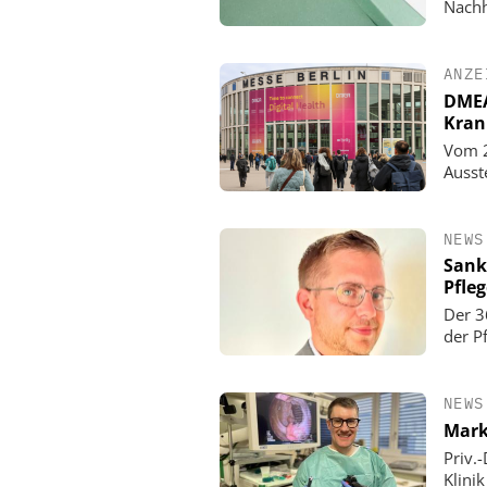
Nachh
ANZE
DMEA 
Kran
Vom 2
Ausst
NEWS
Sank
Pfle
Der 3
der P
NEWS
Mark
Priv.
Klini