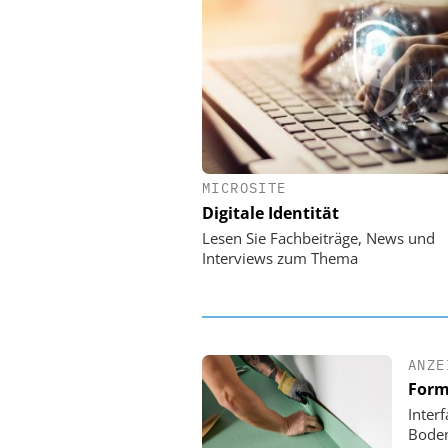
MICROSITE
EASY SOFTWARE
Digitale Identität
Digitalisierung 
Personalmanagement: Vo
Lesen Sie Fachbeiträge, News und
Ordnung zur KI-fähigen
Interviews zum Thema
ANZE
Form
Inter
Boden