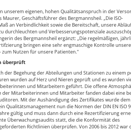
an unserem eigenen, hohen Qualitätsanspruch in der Verso
s Maurer, Geschäftsführer des Bergmannsheil. „Die ISO-
 Maß an Verbindlichkeit sowie die Bereitschaft, unsere Abläu
 zu durchleuchten und Verbesserungspotenziale auszuschöp
angerin des Bergmannsheil ergänzt: „Die regelmäßigen, jähr
tifzierung bringen eine sehr engmaschige Kontrolle unser
 zum Nutzen für unsere Patienten."
n überprüft
ch der Begehung der Abteilungen und Stationen zu einem p
kturen wurden auf Herz und Nieren geprüft und es wurden vi
beiterinnen und Mitarbeitern geführt. Die offene Atmosph
 der Mitarbeiterinnen und Mitarbeiter fanden dabei eine 
ditoren. Mit der Aushändigung des Zertifikates wurde dem
sein Qualitätsmanagement nun die Normen der DIN EN ISO 
rei Jahre gültig und muss dann durch eine Rezertifizierung ern
nte Überwachungsaudits statt, die die Konformität des
eforderten Richtlinien überprüfen. Von 2006 bis 2012 war 