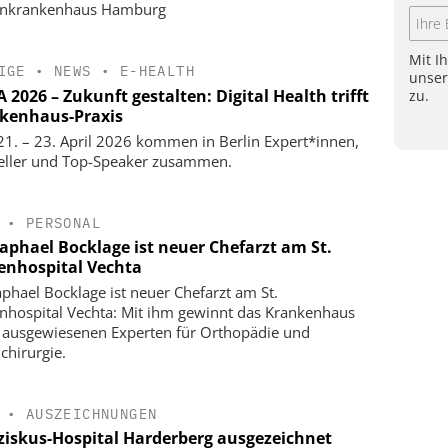
enkrankenhaus Hamburg
Mit I
IGE
•
NEWS
•
E-HEALTH
unse
2026 – Zukunft gestalten: Digital Health trifft
zu.
kenhaus-Praxis
1. – 23. April 2026 kommen in Berlin Expert*innen,
eller und Top-Speaker zusammen.
•
PERSONAL
Raphael Bocklage ist neuer Chefarzt am St.
enhospital Vechta
aphael Bocklage ist neuer Chefarzt am St.
nhospital Vechta: Mit ihm gewinnt das Krankenhaus
 ausgewiesenen Experten für Orthopädie und
chirurgie.
•
AUSZEICHNUNGEN
ziskus-Hospital Harderberg ausgezeichnet