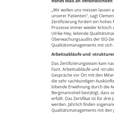
Hohes Maß an Verbindlichkeit
„Wir wollen uns messen lassen 
unserer Patienten", sagt Clemen
Zertifizierung fordert ein hohes
Prozesse immer wieder kritisch
Ulrike Hey, leitende Qualitätsm
Überwachungsaudits der ISO-Zer
Qualitätsmanagements mit sich -
Arbeitsabläufe und -strukture
Das Zertifizierungsteam kam na
Fazit. Arbeitsabläufe und -stru
Gespräche vor Ort mit den Mitar
die sehr sachkundigen Auskünfte
lobende Erwähnung durch die Au
Bergmannsheil bestätigt, dass 
erfüllt. Das Zertifikat ist für d
werden. Jährlich finden sogenan
Qualitätsmanagements mit den g