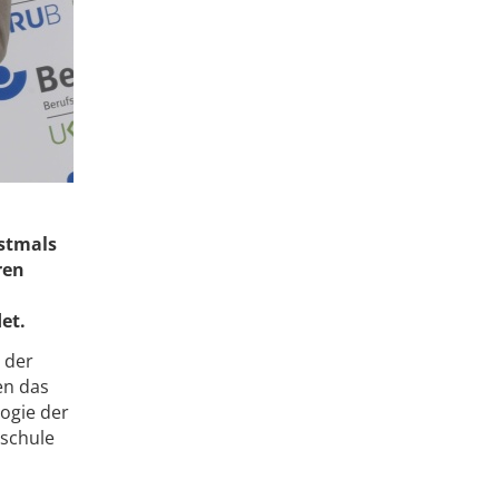
rstmals
ren
et.
 der
en das
ogie der
eschule