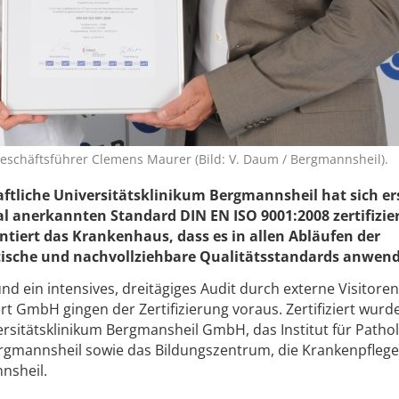
Geschäftsführer Clemens Maurer (Bild: V. Daum / Bergmannsheil).
ftliche Universitätsklinikum Bergmannsheil hat sich e
l anerkannten Standard DIN EN ISO 9001:2008 zertifizie
tiert das Krankenhaus, dass es in allen Abläufen der
ische und nachvollziehbare Qualitätsstandards anwend
nd ein intensives, dreitägiges Audit durch externe Visitoren
ert GmbH gingen der Zertifizierung voraus. Zertifiziert wurd
rsitätsklinikum Bergmansheil GmbH, das Institut für Pathol
gmannsheil sowie das Bildungszentrum, die Krankenpfleg
nsheil.