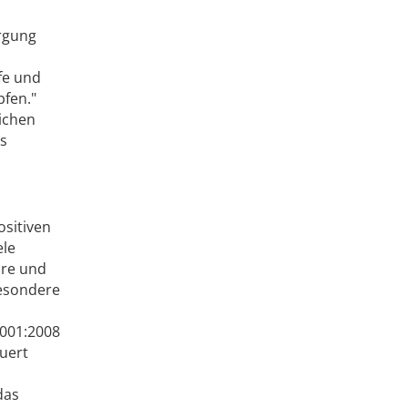
rgung
fe und
fen."
lichen
es
ositiven
ele
äre und
besondere
9001:2008
euert
das