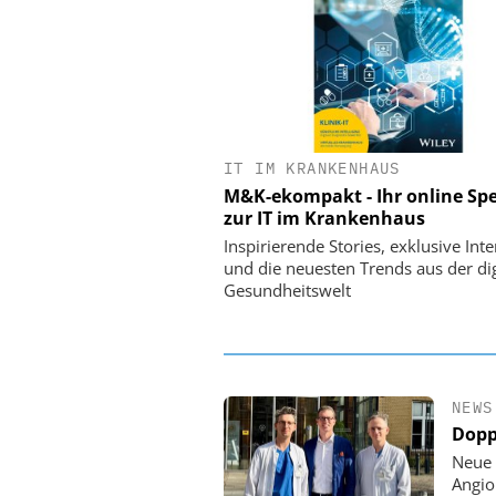
IT IM KRANKENHAUS
EASY SOFTWARE
M&K-ekompakt - Ihr online Spe
Digitalisierung 
zur IT im Krankenhaus
Personalmanagement: Vo
Ordnung zur KI-fähigen
Inspirierende Stories, exklusive Int
und die neuesten Trends aus der dig
Gesundheitswelt
NEWS
Dopp
Neue 
Angio