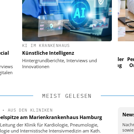
KI IM KRANKENHAUS
 AG
EASY SOFTWARE AG
cial
Künstliche Intelligenz
im
Digitalisierung im
n digitaler
Personalmanagement: Von digitaler
Perso
Hintergrundberichte, Interviews und
 Steuerung
Ordnung zur KI-fähigen Steuerung
Ordn
erviews
Innovationen
italen
MEIST GELESEN
•
AUS DEN KLINIKEN
News
elspitze am Marienkrankenhaus Hamburg
Nachr
Leitung der Klinik für Kardiologie, Pneumologie,
sowie
logie und Internistische Intensivmedizin am Kath.