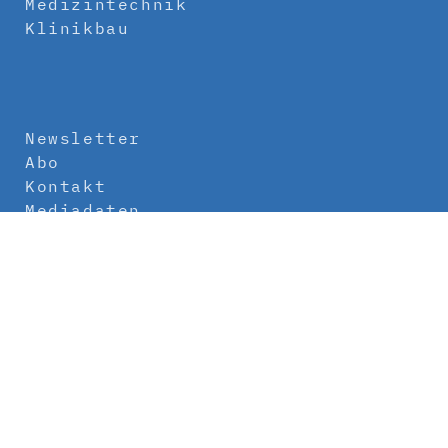
Medizintechnik
Klinikbau
Newsletter
Abo
Kontakt
Mediadaten
Über uns
Impressum
Datenschutz
AGB