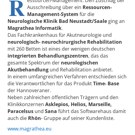
R
essourcen-Management. Den Zuschlag der
Ausschreibung über ein
Ressourcen-
Management-System
für die
Neurologische Klinik Bad Neustadt/Saale
ging an
Magrathea Informatik
.
Das Fachkrankenhaus für Akutneurologie und
neurologisch- neurochirurgische Rehabilitation
mit 260 Betten ist eines der wenigen deutschen
integrierten Behandlungszentren
, das das
gesamte Spektrum der
neurologischen
Akutbehandlung
und Rehabilitation anbietet.
In einem umfangreichen Verfahren entschieden sich
die Verantwortlichen für das Produkt
Time- Base
der Hannoveraner.
Neben zahlreichen öffentlichen Trägern und den
Klinikkonzernen
Asklepios, Helios, Marseille,
Paracelsus
und
Sana
führt das Softwarehaus damit
auch die
Rhön
- Gruppe auf seiner Kundenliste.
www.magrathea.eu