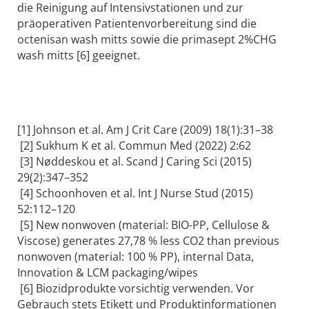
die Reinigung auf Intensivstationen und zur
präoperativen Patientenvorbereitung sind die
octenisan wash mitts sowie die primasept 2%CHG
wash mitts [6] geeignet.
[1] Johnson et al. Am J Crit Care (2009) 18(1):31–38
[2] Sukhum K et al. Commun Med (2022) 2:62
[3] Nøddeskou et al. Scand J Caring Sci (2015)
29(2):347–352
[4] Schoonhoven et al. Int J Nurse Stud (2015)
52:112–120
[5] New nonwoven (material: BIO-PP, Cellulose &
Viscose) generates 27,78 % less CO2 than previous
nonwoven (material: 100 % PP), internal Data,
Innovation & LCM packaging/wipes
[6] Biozidprodukte vorsichtig verwenden. Vor
Gebrauch stets Etikett und Produktinformationen