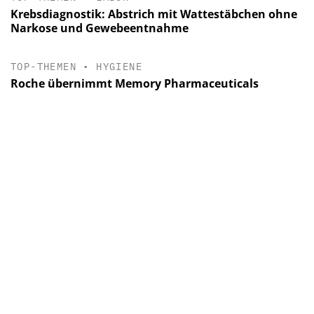
Krebsdiagnostik: Abstrich mit Wattestäbchen ohne
Narkose und Gewebeentnahme
TOP-THEMEN
•
HYGIENE
Roche übernimmt Memory Pharmaceuticals
TOP-THEMEN
•
LABOR
In-vitro-Allergiediagnostik