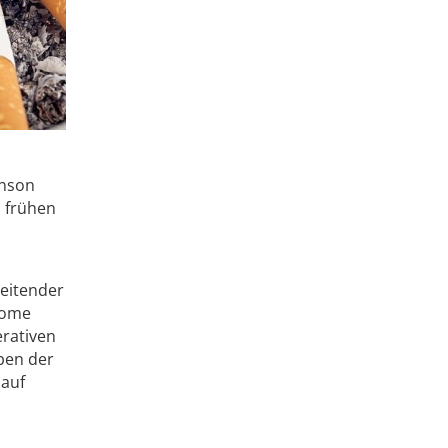
inson
m frühen
reitender
tome
rativen
ben der
lauf