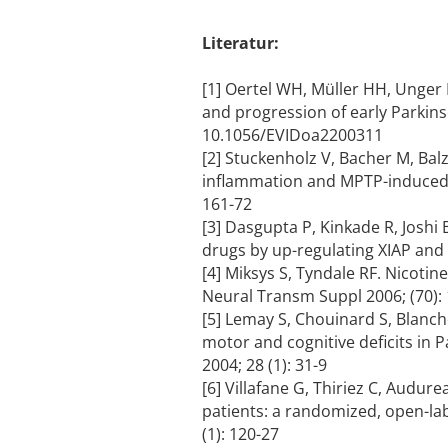
Literatur:
[1] Oertel WH, Müller HH, Unger
and progression of early Parkins
10.1056/EVIDoa2200311
[2] Stuckenholz V, Bacher M, Ba
inflammation and MPTP-induced ni
161-72
[3] Dasgupta P, Kinkade R, Joshi
drugs by up-regulating XIAP and 
[4] Miksys S, Tyndale RF. Nicotin
Neural Transm Suppl 2006; (70):
[5] Lemay S, Chouinard S, Blanche
motor and cognitive deficits in
2004; 28 (1): 31-9
[6] Villafane G, Thiriez C, Audur
patients: a randomized, open-lab
(1): 120-27