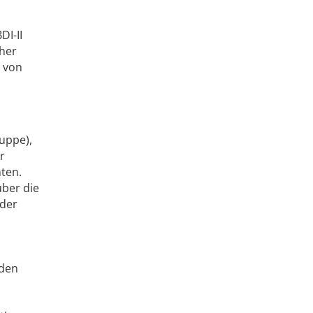
DI-II
cher
n von
uppe),
r
ten.
über die
 der
nden