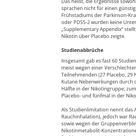
Das heißt, die Ergebnisse sowo
sprachen nicht für einen günstig
Frühstadiums der Parkinson-Kra
oder PDSS-2 wurden keine Unter
„Supplementary Appendix“ stellt
Nikotin über Placebo zeigte.
Studienabbrüche
Insgesamt gab es fast 60 Studie
meist wegen einer Verschlechte
Teilnehmenden (27 Placebo, 29
Kutane Nebenwirkungen durch das
Hälfte in der Nikotingruppe; z
Placebo- und fünfmal in der Nik
Als Studienlimitation nennt das 
Rauchinhalation), jedoch war Ra
sowie wegen der Gruppenverblin
Nikotinmetabolit-Konzentratione