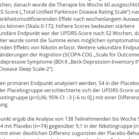
chen, danach wurde die Therapie bis Woche 60 ausgeschlic
Score („Total Unified Parkinson Disease Rating Scale“) na
ankheitsmodifizierenden Effekt nach wochenlangem Ausw
zu können (Skala 0-172; höhere Scores bedeuten stärkere
ekundäre Endpunkt war der UPDRS-Score nach 52 Wochen, da
 Hier wurde somit die Summe eines möglichen symptomatis
nden Effekts von Nikotin erfasst. Weitere sekundäre Endpu
ränderungen der Kognition (SCOPA-COG „Scale for Outcome
 depressive Symptome (BDI-II „Beck-Depression-Inventory II
Disease Sleep Scale-2“).
en primären Endpunkt analysiert werden, 54 in der Placeb
 der Placebogruppe verschlechterte sich der UPDRS-Score u
tingruppe (p=0,06; 95% CI: –3 [–6 to 0],) mit einer Differen
ung.
unkt ergab die Analyse von 138 Teilnehmenden bis Woche 
,4 mit Placebo (n=74) gegenüber 9,1 in der Nikotingruppe (n
lls mit einer deutlichen Differenz zugunsten der Placebo-Beh