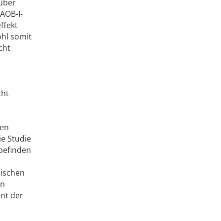
rüber
AOB-I-
ffekt
hl somit
cht
cht
gen
ie Studie
 befinden
nischen
in
ent der