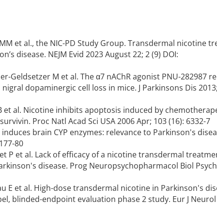
 MM et al., the NIC-PD Study Group. Transdermal nicotine t
on’s disease. NEJM Evid 2023 August 22; 2 (9) DOI:
lzer-Geldsetzer M et al. The α7 nAChR agonist PNU-282987 r
gral dopaminergic cell loss in mice. J Parkinsons Dis 2013; 
 B et al. Nicotine inhibits apoptosis induced by chemotherap
survivin. Proc Natl Acad Sci USA 2006 Apr; 103 (16): 6332-7
e induces brain CYP enzymes: relevance to Parkinson's diseas
 177-80
t P et al. Lack of efficacy of a nicotine transdermal treatm
 Parkinson's disease. Prog Neuropsychopharmacol Biol Psych
eau E et al. High-dose transdermal nicotine in Parkinson's di
el, blinded-endpoint evaluation phase 2 study. Eur J Neurol