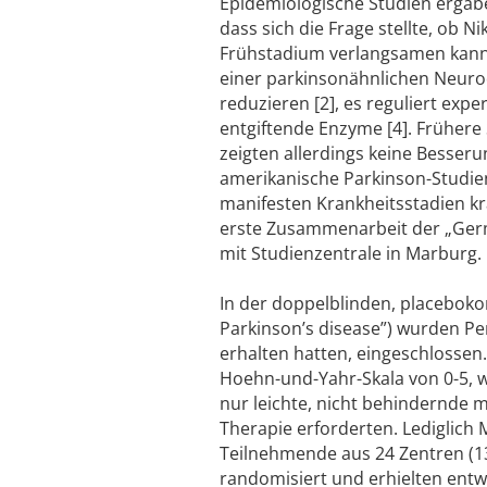
Epidemiologische Studien ergabe
dass sich die Frage stellte, ob 
Frühstadium verlangsamen kann. 
einer parkinsonähnlichen Neur
reduzieren [2], es reguliert exp
entgiftende Enzyme [4]. Frühere
zeigten allerdings keine Besser
amerikanische Parkinson-Studie
manifesten Krankheitsstadien kr
erste Zusammenarbeit der „Ger
mit Studienzentrale in Marburg. 
In der doppelblinden, placebokon
Parkinson’s disease”) wurden P
erhalten hatten, eingeschlossen
Hoehn-und-Yahr-Skala von 0-5, 
nur leichte, nicht behindernd
Therapie erforderten. Lediglic
Teilnehmende aus 24 Zentren (13
randomisiert und erhielten entw