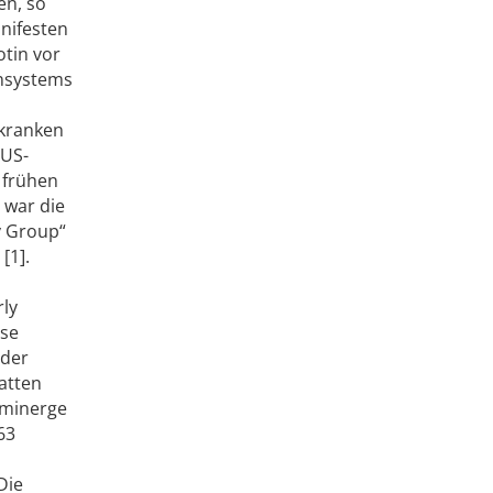
en, so
anifesten
tin vor
nsystems
nkranken
 US-
 frühen
 war die
y Group“
[1].
rly
ose
 der
atten
aminerge
63
Die