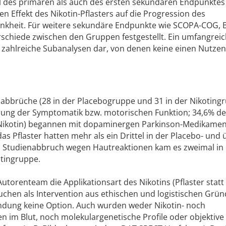
hl des primären als auch des ersten sekundären Endpunktes
en Effekt des Nikotin-Pflasters auf die Progression des
nkheit. Für weitere sekundäre Endpunkte wie SCOPA-COG, B
schiede zwischen den Gruppen festgestellt. Ein umfangrei
 zahlreiche Subanalysen dar, von denen keine einen Nutze
nabbrüche (28 in der Placebogruppe und 31 in der Nikotingr
rung der Symptomatik bzw. motorischen Funktion; 34,6% de
 Nikotin) begannen mit dopaminergen Parkinson-Medikamen
 Pflaster hatten mehr als ein Drittel in der Placebo- und 
um Studienabbruch wegen Hautreaktionen kam es zweimal in
otingruppe.
Autorenteam die Applikationsart des Nikotins (Pflaster statt
uchen als Intervention aus ethischen und logistischen Grü
dung keine Option. Auch wurden weder Nikotin- noch
n im Blut, noch molekulargenetische Profile oder objektive