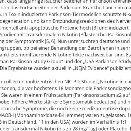
n, dass langjährige Raucher seltener an Parkinson erkrank
Nikotin das Fortschreiten der Parkinson-Krankheit auch im m
In Toxin-induzierten Parkinson-Tiermodellen schützte Niko
odegeneration und kann Entzündungsreaktionen des Nerve
erimentell anti-apoptotische Proteine hoch [3] und induziert
 Studien mit transdermalem Nikotin (Pflaster) bei Parkinso
ung der Symptomatik [5, 6]. Nun untersuchten deutsche und
ngruppen, ob bei einer Behandlung der Betroffenen in sehr
ankheitsmodifizierende Nikotineffekte nachweisbar sind. Es
man Parkinson Study Group“ und der „USA Parkinson Stud
Die Ergebnisse wurden aktuell in „NEJM Evidence“ publiziert 
trollierten multizentrischen NIC-PD-Studie („Nicotine in ea
ersonen, die vor höchstens 18 Monaten die Parkinsondiagn
. Sie waren in einem Frühstadium (Parkinsonstadium ≤2 auf
wobei höhere Werte stärkere Symptomatik bedeuten) und h
e motorische Symptome, die noch keine medikamentöse dop
h MAOB-I (Monoaminoxidase-B-Hemmer) waren zugelassen. 1
 in Deutschland, 11 in den USA) wurden im Verhältnis 1:1
eder transdermal Nikotin (bis zu 28 mg/Tag) oder Placebo. 