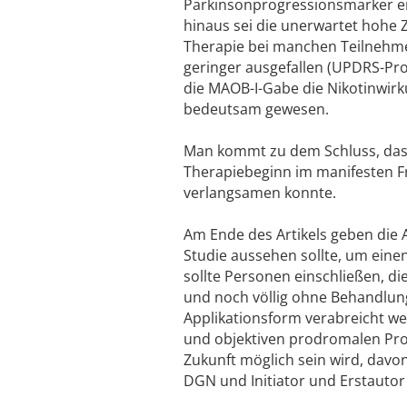
Parkinsonprogressionsmarker er
hinaus sei die unerwartet hohe 
Therapie bei manchen Teilnehmen
geringer ausgefallen (UPDRS-Pr
die MAOB-I-Gabe die Nikotinwirk
bedeutsam gewesen.
Man kommt zu dem Schluss, dass
Therapiebeginn im manifesten F
verlangsamen konnte.
Am Ende des Artikels geben die 
Studie aussehen sollte, um einen
sollte Personen einschließen, d
und noch völlig ohne Behandlung s
Applikationsform verabreicht wer
und objektiven prodromalen Prog
Zukunft möglich sein wird, davon 
DGN und Initiator und Erstautor