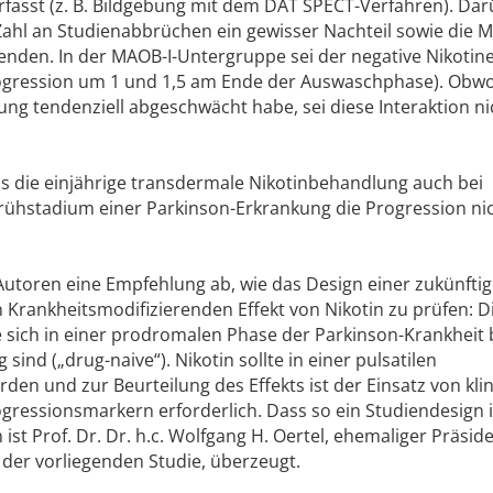
fasst (z. B. Bildgebung mit dem DAT SPECT-Verfahren). Da
Zahl an Studienabbrüchen ein gewisser Nachteil sowie die M
den. In der MAOB-I-Untergruppe sei der negative Nikotine
ogression um 1 und 1,5 am Ende der Auswaschphase). Obwo
ung tendenziell abgeschwächt habe, sei diese Interaktion ni
 die einjährige transdermale Nikotinbehandlung auch bei
rühstadium einer Parkinson-Erkrankung die Progression ni
Autoren eine Empfehlung ab, wie das Design einer zukünfti
 Krankheitsmodifizierenden Effekt von Nikotin zu prüfen: D
ie sich in einer prodromalen Phase der Parkinson-Krankheit
ind („drug-naive“). Nikotin sollte in einer pulsatilen
den und zur Beurteilung des Effekts ist der Einsatz von kli
ressionsmarkern erforderlich. Dass so ein Studiendesign 
ist Prof. Dr. Dr. h.c. Wolfgang H. Oertel, ehemaliger Präsid
 der vorliegenden Studie, überzeugt.