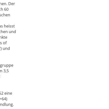
hen. Der
ch 60
aschen
s heisst
chen und
nkte
s of
“) und
ogruppe
m 3,5
z
52 eine
=64)
andlung.