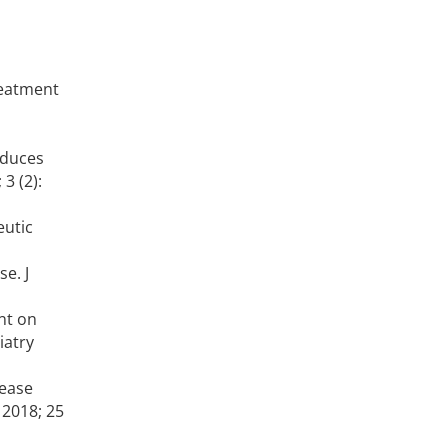
reatment
educes
3 (2):
eutic
e. J
ent on
iatry
sease
 2018; 25