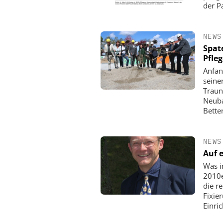
der P
NEWS
Spat
Pfle
Anfan
seine
Traun
Neuba
Bette
NEWS
Auf 
Was i
2010e
die r
Fixie
Einri