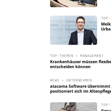
TOP-
Meiko
Urba
TOP-THEMEN
•
MANAGEMENT
Krankenhäuser müssen flexibe
entscheiden können
NEWS
•
UNTERNEHMEN
atacama Software übernimmt 
positioniert sich im Altenpfle
TOP-
Gesu