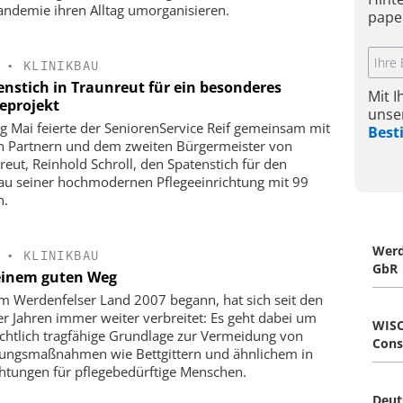
andemie ihren Alltag umorganisieren.
pape
•
KLINIKBAU
enstich in Traunreut für ein besonderes
Mit 
geprojekt
unse
g Mai feierte der SeniorenService Reif gemeinsam mit
Bes
n Partnern und dem zweiten Bürgermeister von
reut, Reinhold Schroll, den Spatenstich für den
u seiner hochmodernen Pflegeeinrichtung mit 99
n.
Werd
•
KLINIKBAU
GbR
einem guten Weg
m Werdenfelser Land 2007 begann, hat sich seit den
r Jahren immer weiter verbreitet: Es geht dabei um
WISO
echtlich tragfähige Grundlage zur Vermeidung von
Cons
rungsmaßnahmen wie Bettgittern und ähnlichem in
chtungen für pflegebedürftige Menschen.
Deut