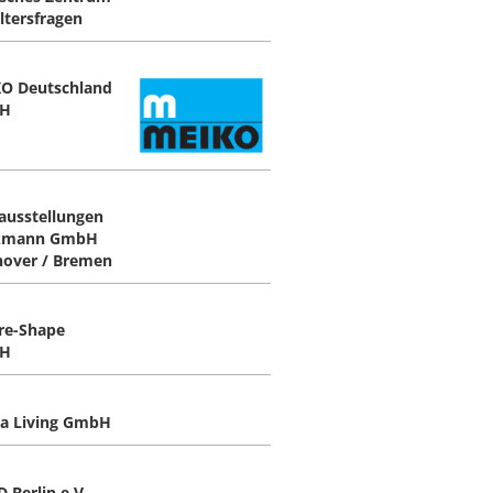
Altersfragen
O Deutschland
H
ausstellungen
kmann GmbH
over / Bremen
re-Shape
H
a Living GmbH
 Berlin e.V.