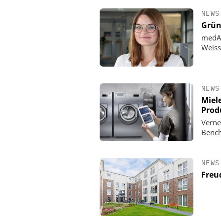
NEWS
Grün
medAm
Weiss
NEWS
Miele
Prod
Verne
Benc
NEWS
Freu