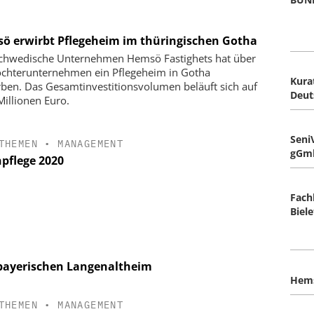
ö erwirbt Pflegeheim im thüringischen Gotha
chwedische Unternehmen Hemsö Fastighets hat über
ochterunternehmen ein Pflegeheim in Gotha
Kura
ben. Das Gesamtinvestitionsvolumen beläuft sich auf
Deut
Millionen Euro.
SeniV
THEMEN
•
MANAGEMENT
gGm
npflege 2020
Fach
Biele
bayerischen Langenaltheim
Hem
THEMEN
•
MANAGEMENT