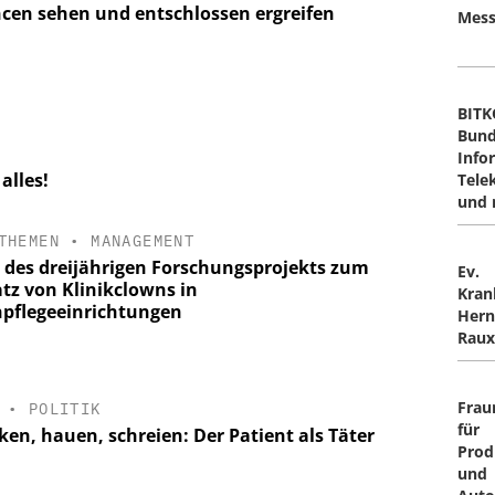
cen sehen und entschlossen ergreifen
Mess
BITK
Bund
Info
alles!
Tele
und 
THEMEN
•
MANAGEMENT
t des dreijährigen Forschungsprojekts zum
Ev.
atz von Klinikclowns in
Kran
npflegeeinrichtungen
Hern
Raux
Frau
•
POLITIK
für
ken, hauen, schreien: Der Patient als Täter
Prod
und