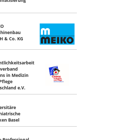
matisierung
KO
hinenbau
 & Co. KG
ntlichkeitsarbeit
verband
ns in Medizin
Pflege
schland e.V.
ersitäre
hiatrische
iken Basel
e-Professional