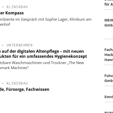
für 
•
KLINIKBAU
er Kompass
biente im Gespräch mit Sophie Lager, Klinikum am
MEIK
enhof
Gmb
•
UNTERNEHMEN
Fach
 auf der digitalen Altenpflege – mit neuen
Hec
ukten für ein umfassendes Hygienekonzept
Hann
tzbare Waschmaschinen und Trockner „The New
hmark Machines“
Futu
Gmb
•
KLINIKBAU
de, Fürsorge, Fachwissen
Emvi
BUND