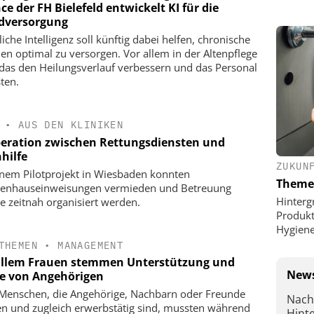
ce der FH Bielefeld entwickelt KI für die
versorgung
iche Intelligenz soll künftig dabei helfen, chronische
n optimal zu versorgen. Vor allem in der Altenpflege
das den Heilungsverlauf verbessern und das Personal
sten.
•
AUS DEN KLINIKEN
eration zwischen Rettungsdiensten und
hilfe
ZUKUN
inem Pilotprojekt in Wiesbaden konnten
Theme
enhauseinweisungen vermieden und Betreuung
Hinterg
e zeitnah organisiert werden.
Produkt
Hygien
THEMEN
•
MANAGEMENT
allem Frauen stemmen Unterstützung und
News
ge von Angehörigen
 Menschen, die Angehörige, Nachbarn oder Freunde
Nach
en und zugleich erwerbstätig sind, mussten während
Hint