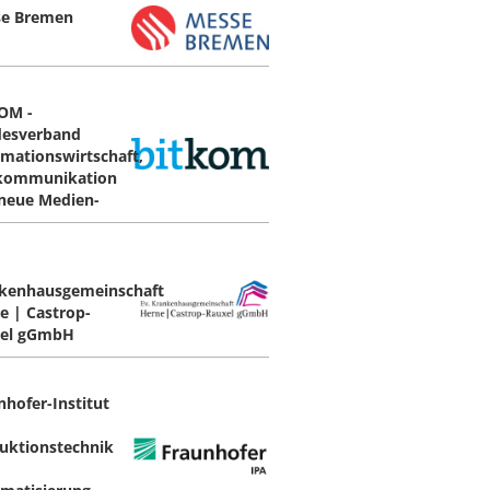
e Bremen
OM -
esverband
rmationswirtschaft,
kommunikation
neue Medien-
kenhausgemeinschaft
e | Castrop-
el gGmbH
nhofer-Institut
uktionstechnik