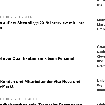
Auto
IPA
THEMEN
•
HYGIENE
MEI
 auf der Altenpflege 2019: Interview mit Lars
Masc
n
GmbH
Öffe
Dach
Clow
l über Qualifikationsmix beim Personal
und 
Deut
Univ
Kunden und Mitarbeiter der Vita Nova und
Psyc
ge-Markt
Klin
THEMEN
•
E-HEALTH
ndheitstechnologie: Testgebiet Kopenhagen
Miel