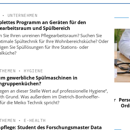
•
UNTERNEHMEN
lettes Programm an Geräten für den
gearbeitsraum und Spülbereich
n Sie Ihren unreinen Pflegearbeitsraum? Suchen Sie
ptimale Spültechnik für Ihre Wohnbereichsküche? Oder
igen Sie Spüllösungen für Ihre Stations- oder
alküche?
THEMEN
•
HYGIENE
m gewerbliche Spülmaschinen in
ngruppenküchen?
 AG
EASY SOFTWARE AG
legen an dieser Stelle Wert auf professionelle Hygiene“,
im
Digitalisierung im
ith Grund. Was außerdem im Dietrich-Bonhoeffer-
n digitaler
Personalmanagement: Von digitaler
Perso
für die Meiko Technik spricht?
 Steuerung
Ordnung zur KI-fähigen Steuerung
Ordn
THEMEN
•
E-HEALTH
npflege: Student des Forschungsmaster Data