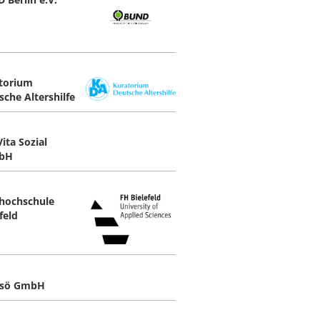
torium
sche Altershilfe
ita Sozial
bH
hochschule
feld
sö GmbH