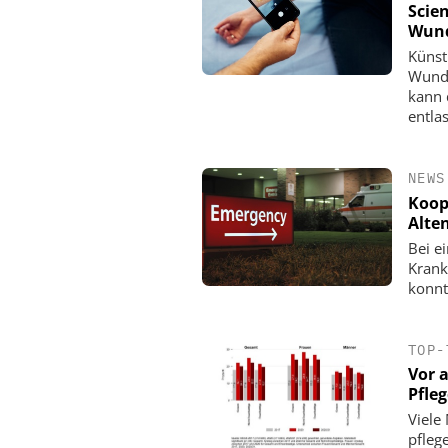
Scien
Wund
Künstl
Wunde
kann 
entla
NEWS
Koop
Alten
Bei e
Krank
konnt
TOP-
Vor 
Pfle
Viele
pfleg