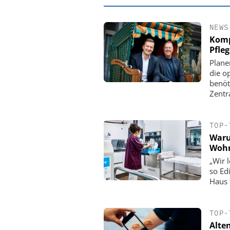
NEWS
Komp
Pfle
Plane
die o
benöt
Zentr
TOP-
Waru
Woh
EASY SOFTWARE
„Wir 
Digitalisierung 
so Ed
Personalmanagement: Vo
Haus 
Ordnung zur KI-fähigen
TOP-
Alte