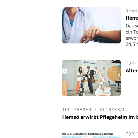
NEWS
Hems
Das s
ein T
erwor
24,5 
TOP-
Alte
TOP-THEMEN
•
KLINIKBAU
Hemsö erwirbt Pflegeheim im 
TOP-