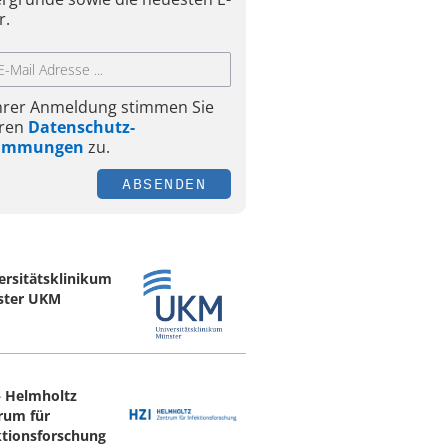
r.
Ihrer Anmeldung stimmen Sie
ren
Datenschutz-
timmungen
zu.
ABSENDEN
ersitätsklinikum
ster UKM
– Helmholtz
rum für
ktionsforschung