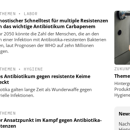
THEMEN
•
LABOR
nostischer Schnelltest für multiple Resistenzen
n das wichtige Antibiotikum Carbapenem
hr 2050 könnte die Zahl der Menschen, die an den
n einer Infektion mit Antibiotika-resistenten Bakterien
en, laut Prognosen der WHO auf zehn Millionen
igen.
ZUKUN
THEMEN
•
HYGIENE
Theme
s Antibiotikum gegen resistente Keime
eckt
Hinterg
Produkt
iotika galten lange Zeit als Wunderwaffe gegen
Hygien
ielle Infektionen.
News
THEMEN
r Ansatzpunkt im Kampf gegen Antibiotika-
Nach
stenzen
Hint