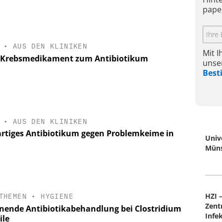
pape
•
AUS DEN KLINIKEN
Mit 
Krebsmedikament zum Antibiotikum
unse
Bes
•
AUS DEN KLINIKEN
rtiges Antibiotikum gegen Problemkeime in
Univ
Mün
HZI 
THEMEN
•
HYGIENE
Zent
nende Antibiotikabehandlung bei Clostridium
Infe
ile