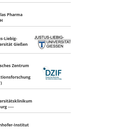
llas Pharma
H
s-Liebig-
ersität Gießen
sches Zentrum
ktionsforschung
F)
ersitätsklinikum
urg ----
nhofer-Institut