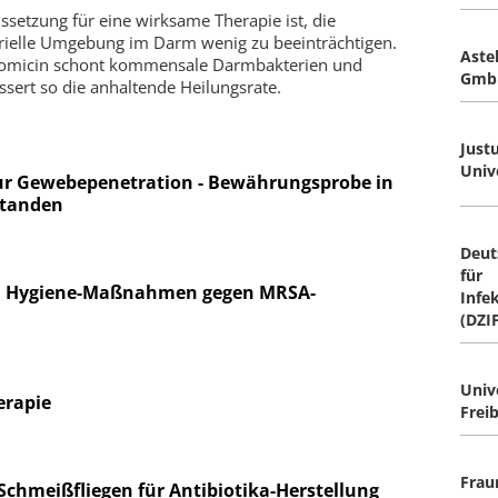
ssetzung für eine wirksame Therapie ist, die
rielle Umgebung im Darm wenig zu beeinträchtigen.
Aste
omicin schont kommensale Darmbakterien und
Gmb
ssert so die anhaltende Heilungsrate.
Justu
Univ
ur Gewebepenetration - Bewährungsprobe in
standen
Deut
für
rg: Hygiene-Maßnahmen gegen MRSA-
Infe
(DZI
Univ
erapie
Freib
Frau
Schmeißfliegen für Antibiotika-Herstellung