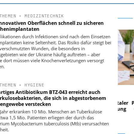
THEMEN
•
MEDIZINTECHNIK
innovativen Oberflächen schnell zu sicheren
henimplantaten
ikationen durch Infektionen sind nach dem Einsetzen
mplantaten keine Seltenheit. Das Risiko dafür steigt bei
 verschmutzten Wunden, die besonders in
sgebieten wie der Ukraine häufig auftreten – aber
e dort müssen viele Knochenverletzungen versorgt
n.
THEMEN
•
HYGIENE
 AG
EASY SOFTWARE AG
rtiges Antibiotikum BTZ-043 erreicht auch
 im
Digitalisierung im
rkulosebakterien, die sich in abgestorbenem
n digitaler
Personalmanagement: Von digitaler
Perso
engewebe verstecken
 Steuerung
Ordnung zur KI-fähigen Steuerung
Ordn
 Jahr erkranken 10 Mio. Menschen an Tuberkulose
 Etwa 1,5 Mio. Patienten erliegen der durch das
rium Mycobacterium tuberculosis (Mtb) verursachten
heit.