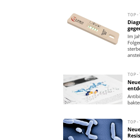
TOP-
Diag
gege
Im Ja
Folge
sterb
anste
TOP-
Neue
entd
Antib
bakter
TOP-
Neue
Resi