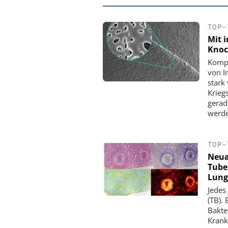
TOP-
Mit 
Knoc
Kompl
von I
stark
Krieg
gerad
werde
TOP-
EASY SOFTWARE
Neua
Digitalisierung
Tube
Personalmanagement: Vo
Lung
Ordnung zur KI-fähigen
Jedes
(TB).
Bakte
Krank