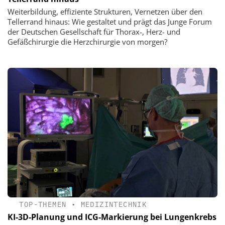
Weiterbildung, effiziente Strukturen, Vernetzen über den
Tellerrand hinaus: Wie gestaltet und prägt das Junge Forum
der Deutschen Gesellschaft für Thorax-, Herz- und
Gefäßchirurgie die Herzchirurgie von morgen?
TOP-THEMEN
•
MEDIZINTECHNIK
KI-3D-Planung und ICG-Markierung bei Lungenkrebs