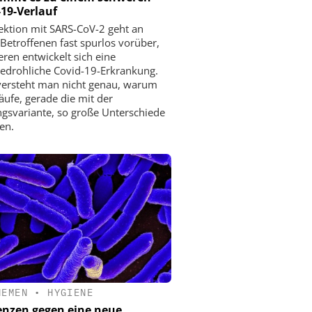
19-Verlauf
fektion mit SARS-CoV-2 geht an
 Betroffenen fast spurlos vorüber,
eren entwickelt sich eine
edrohliche Covid-19-Erkrankung.
versteht man nicht genau, warum
äufe, gerade die mit der
gsvariante, so große Unterschiede
en.
HEMEN
•
HYGIENE
enzen gegen eine neue