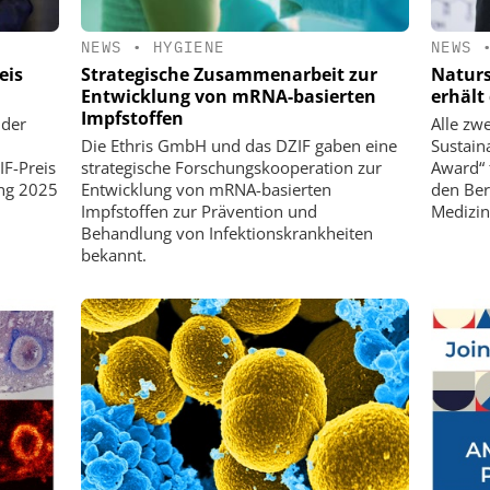
NEWS
•
HYGIENE
NEWS
eis
Strategische Zusammenarbeit zur
Naturs
Entwicklung von mRNA-basierten
erhält
Impfstoffen
 der
Alle zwe
Die Ethris GmbH und das DZIF gaben eine
Sustain
F-Preis
strategische Forschungskooperation zur
Award“ 
ung 2025
Entwicklung von mRNA-basierten
den Ber
Impfstoffen zur Prävention und
Medizin
Behandlung von Infektionskrankheiten
bekannt.