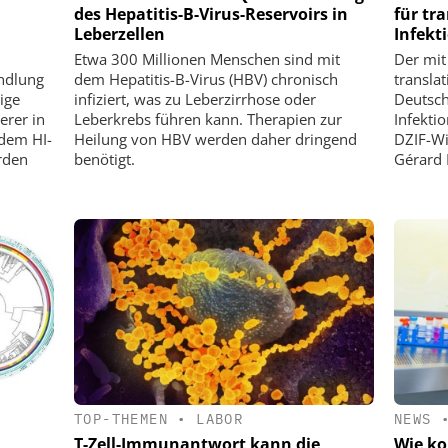
des Hepatitis-B-Virus-Reservoirs in
für tr
Leberzellen
Infekt
Etwa 300 Millionen Menschen sind mit
Der mit
ndlung
dem Hepatitis-B-Virus (HBV) chronisch
transla
ige
infiziert, was zu Leberzirrhose oder
Deutsch
erer in
Leberkrebs führen kann. Therapien zur
Infekti
 dem HI-
Heilung von HBV werden daher dringend
DZIF-Wi
rden
benötigt.
Gérard 
TOP-THEMEN
•
LABOR
NEWS
T-Zell-Immunantwort kann die
Wie k