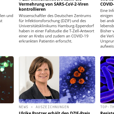
Vermehrung von SARS-CoV-2-Viren
COVID-
kontrollieren
Eine In
llen und
Wissenschaftler des Deutschen Zentrums
einigen
st
für Infektionsforschung (DZIF) und des
bei and
Universitätsklinikums Hamburg-Eppendorf
lebensb
haben in einer Fallstudie die T-Zell-Antwort
Bisher 
einer an Krebs und zudem an COVID-19
die Verl
erkrankten Patientin erforscht.
Ursprun
aufweis
NEWS
•
AUSZEICHNUNGEN
TOP-T
Ulrike Protzer erhält den DZIF-Preis
Resist