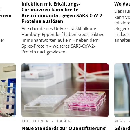
Infektion mit Erkältungs-
Wo das
s
Coronaviren kann breite
Das Hu
penem
Kreuzimmunität gegen SARS-CoV-2-
kann v
Proteine auslösen
infizier
Forschende des Universitätsklinikums
eingedr
n
Hamburg-Eppendorf haben kreuzreaktive
in das 
der
Immunantworten auf ein – neben dem
anhalte
Spike-Protein – weiteres SARS-CoV-2-
Protein nachgewiesen.
TOP-THEMEN
•
LABOR
NEWS
Neue Standards zur Quantifizierung
Gérard