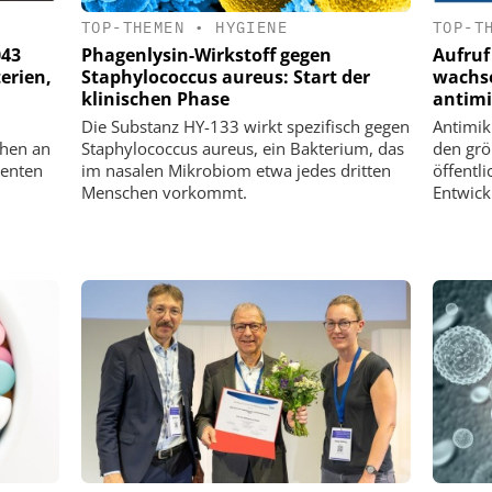
TOP-THEMEN
•
HYGIENE
TOP-T
043
Phagenlysin-Wirkstoff gegen
Aufruf
erien,
Staphylococcus aureus: Start der
wachs
klinischen Phase
antimi
Die Substanz HY-133 wirkt spezifisch gegen
Antimik
chen an
Staphylococcus aureus, ein Bakterium, das
den grö
ienten
im nasalen Mikrobiom etwa jedes dritten
öffentl
Menschen vorkommt.
Entwick