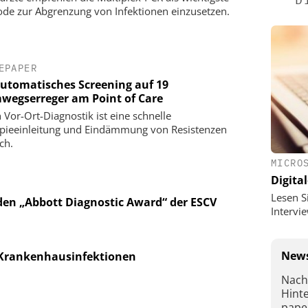
de zur Abgrenzung von Infektionen einzusetzen.
EPAPER
automatisches Screening auf 19
wegserreger am Point of Care
 Vor-Ort-Diagnostik ist eine schnelle
pieeinleitung und Eindämmung von Resistenzen
ch.
MICRO
Digital
Lesen S
 den „Abbott Diagnostic Award“ der ESCV
Interv
News
 Krankenhausinfektionen
Nach
Hint
pape