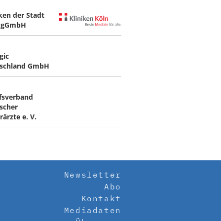
iken der Stadt
n gGmbH
gic
schland GmbH
fsverband
scher
ärzte e. V.
Newsletter
Abo
Kontakt
Mediadaten