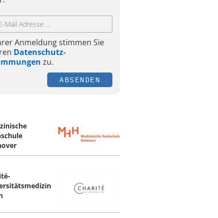
Ihrer Anmeldung stimmen Sie
ren
Datenschutz-
timmungen
zu.
ABSENDEN
zinische
schule
over
ité-
ersitätsmedizin
n