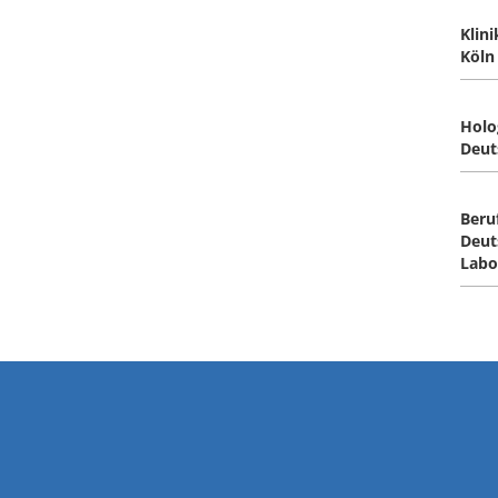
Klin
Köl
Holo
Deut
Beru
Deut
Labor