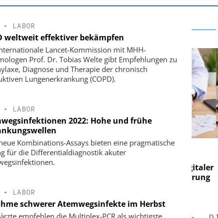
•
LABOR
 weltweit effektiver bekämpfen
internationale Lancet-Kommission mit MHH-
ologen Prof. Dr. Tobias Welte gibt Empfehlungen zu
ylaxe, Diagnose und Therapie der chronisch
uktiven Lungenerkrankung (COPD).
•
LABOR
wegsinfektionen 2022: Hohe und frühe
ankungswellen
neue Kombinations-Assays bieten eine pragmatische
 AG
EASY SOFTWARE AG
g für die Differentialdiagnostik akuter
 im
Digitalisierung im
egsinfektionen.
n digitaler
Personalmanagement: Von digitaler
Pers
n Steuerung
Ordnung zur KI-fähigen Steuerung
Ordn
•
LABOR
hme schwerer Atemwegsinfekte im Herbst
ärzte empfehlen die Multiplex-PCR als wichtigste
D