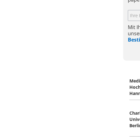
Mit 
unse
Bes
Medi
Hoch
Hann
Char
Univ
Berli