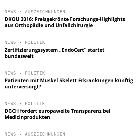
NEWS
•
AUSZEICHNUNGEN
DKOU 2016: Preisgekrönte Forschungs-Highlights
aus Orthopädie und Unfallchirurgie
NEWS
•
POLITIK
Zertifizierungssystem „EndoCert“ startet
bundesweit
NEWS
•
POLITIK
Patienten mit Muskel-Skelett-Erkrankungen künftig
unterversorgt?
NEWS
•
POLITIK
DGCH fordert europaweite Transparenz bei
Medizinprodukten
NEWS
•
AUSZEICHNUNGEN