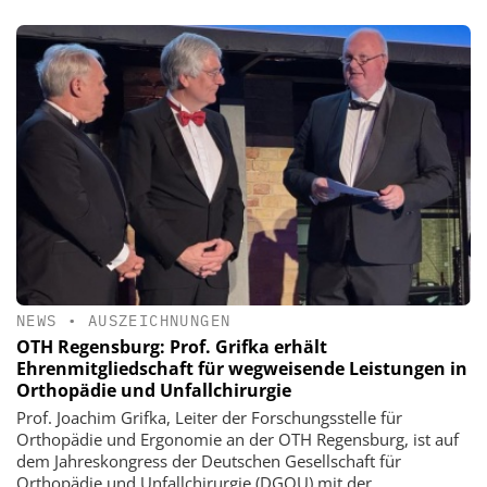
NEWS
•
AUSZEICHNUNGEN
OTH Regensburg: Prof. Grifka erhält
Ehrenmitgliedschaft für wegweisende Leistungen in
Orthopädie und Unfallchirurgie
Prof. Joachim Grifka, Leiter der Forschungsstelle für
Orthopädie und Ergonomie an der OTH Regensburg, ist auf
dem Jahreskongress der Deutschen Gesellschaft für
Orthopädie und Unfallchirurgie (DGOU) mit der