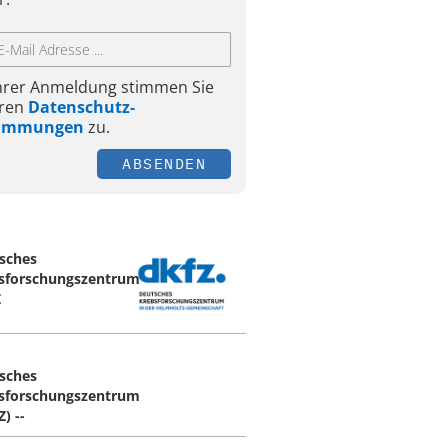
Ihrer Anmeldung stimmen Sie
ren
Datenschutz-
timmungen
zu.
ABSENDEN
sches
sforschungszentrum
Z
sches
sforschungszentrum
) --