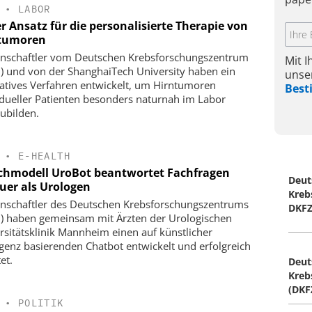
•
LABOR
r Ansatz für die personalisierte Therapie von
tumoren
nschaftler vom Deutschen Krebsforschungszentrum
Mit 
) und von der ShanghaiTech University haben ein
unse
atives Verfahren entwickelt, um Hirntumoren
Bes
idueller Patienten besonders naturnah im Labor
ubilden.
•
E-HEALTH
chmodell UroBot beantwortet Fachfragen
Deut
uer als Urologen
Kreb
nschaftler des Deutschen Krebsforschungszentrums
DKF
) haben gemeinsam mit Ärzten der Urologischen
rsitätsklinik Mannheim einen auf künstlicher
ligenz basierenden Chatbot entwickelt und erfolgreich
et.
Deut
Kreb
(DKFZ
•
POLITIK