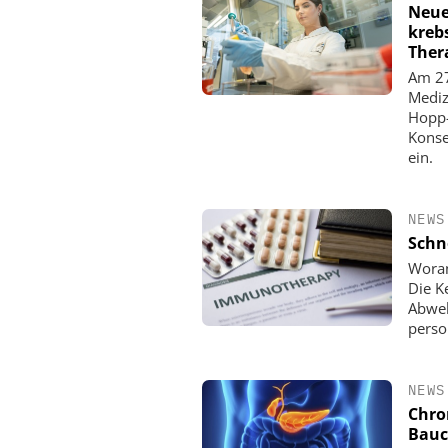
Neue
kreb
Ther
Am 27
Mediz
Hopp-
Konse
ein.
NEWS
Schn
Woran
Die K
Abweh
perso
NEWS
Chro
Bauc