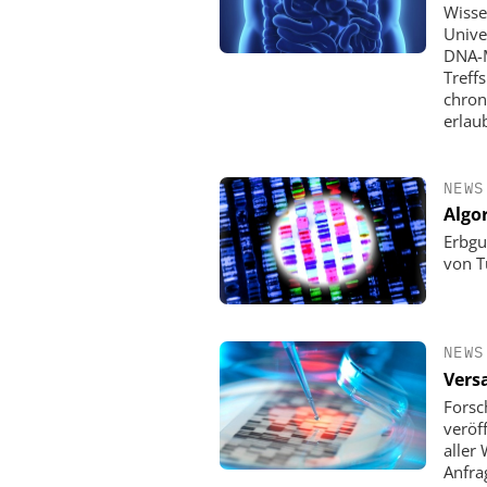
Wisse
Unive
DNA-M
Treff
chron
erlaub
NEWS
Algor
Erbgu
von T
NEWS
Vers
Forsc
veröf
aller
Anfra