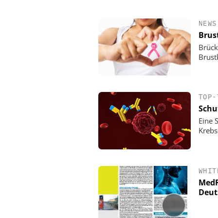
NEWS
Brus
Brück
Brust
TOP-
Schu
Eine 
Krebs
WHIT
MedR
Deut