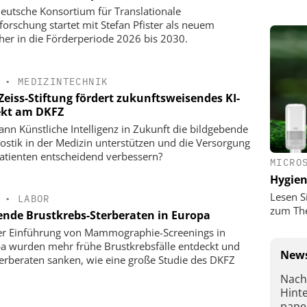
eutsche Konsortium für Translationale
forschung startet mit Stefan Pfister als neuem
her in die Förderperiode 2026 bis 2030.
•
MEDIZINTECHNIK
Zeiss-Stiftung fördert zukunftsweisendes KI-
ekt am DKFZ
ann Künstliche Intelligenz in Zukunft die bildgebende
ostik in der Medizin unterstützen und die Versorgung
atienten entscheidend verbessern?
MICRO
Hygie
Lesen S
•
LABOR
zum Th
ende Brustkrebs-Sterberaten in Europa
er Einführung von Mammographie-Screenings in
a wurden mehr frühe Brustkrebsfälle entdeckt und
News
terberaten sanken, wie eine große Studie des DKFZ
Nach
Hint
pape