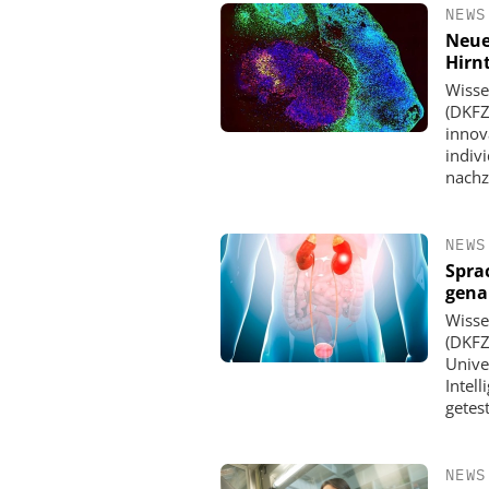
NEWS
Neue
Hirn
Wisse
(DKFZ
innov
indiv
nachz
NEWS
Spra
gena
Wisse
(DKFZ
Unive
Intel
getest
NEWS