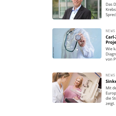
Das D
Krebs
Sprec
NEWS
Carl-
Proj
Wie k
Diagn
von P
NEWS
Sink
Mit d
Europ
die S
zeigt.