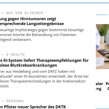
•
AUS DEN KLINIKEN
ung gegen Hirntumoren zeigt
versprechende Langzeitergebnisse
neuartige Impfstrategie gegen bestimmte bösartige
umoren könnte die Behandlung von Patienten
legend verbessern.
•
E-HEALTH
s KI-System liefert Therapieempfehlungen für
lexe Blutkrebserkrankungen
her aus Heidelberg und vom DKFZ haben mit
 AG
EASY SOFTWARE AG
Guide“ einen KI-Assistenten entwickelt, der Ärzte bei
im
Digitalisierung im
exen Therapieentscheidungen in der Krebsmedizin
n digitaler
Personalmanagement: Von digitaler
Perso
tützt.
 Steuerung
Ordnung zur KI-fähigen Steuerung
Ordn
•
PERSONAL
an Pfister neuer Sprecher des DKTK