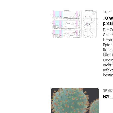
TOP-
TU W
präz
Die C
Gesun
Herau
Epide
Rolle
künft
Eine 
nicht
Infekt
best
NEWS
HZI: 