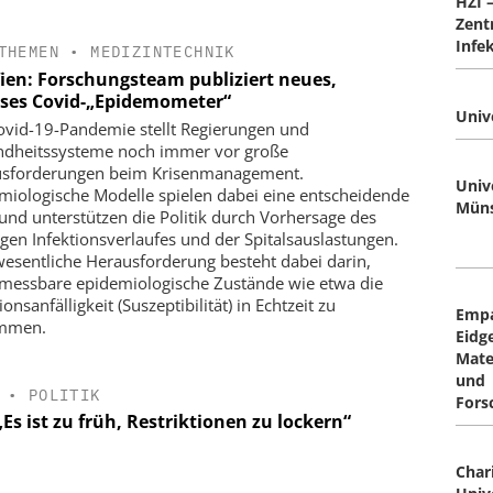
HZI 
Zent
Infe
THEMEN
•
MEDIZINTECHNIK
ien: Forschungsteam publiziert neues,
ises Covid-„Epidemometer“
Univ
ovid-19-Pandemie stellt Regierungen und
dheitssysteme noch immer vor große
sforderungen beim Krisenmanagement.
Univ
miologische Modelle spielen dabei eine entscheidende
Mün
 und unterstützen die Politik durch Vorhersage des
igen Infektionsverlaufes und der Spitalsauslastungen.
wesentliche Herausforderung besteht dabei darin,
 messbare epidemiologische Zustände wie etwa die
ionsanfälligkeit (Suszeptibilität) in Echtzeit zu
Empa
immen.
Eidg
Mate
und
•
POLITIK
Fors
„Es ist zu früh, Restriktionen zu lockern“
Chari