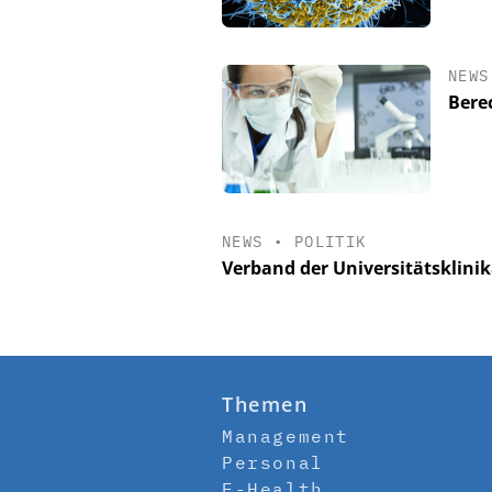
NEWS
Bere
NEWS
•
POLITIK
Verband der Universitätsklinik
Themen
Management
Personal
E-Health