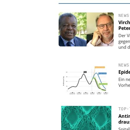
NEWS
Virc
Peter
Der V
gegen
und d
NEWS
Epid
Ein n
Vorhe
EASY SOFTWARE
Digitalisierung 
Personalmanagement: Vo
Ordnung zur KI-fähigen
TOP-
Anti
drau
Spita