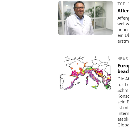
TOP-
Affe
Affen
weltw
neuen
ein Ü
erstm
NEWS
Euro
beac
Die A
für T
Schmi
Konso
sein 
ist mi
inter
etabl
Globa