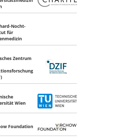
ersitätsmedizin
n
hard-Nocht-
tut für
enmedizin
sches Zentrum
ktionsforschung
F)
nische
ersität Wien
how Foundation