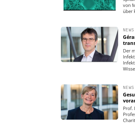
von M
über 
NEWS
Géra
tran
Der m
Infek
Infek
Wisse
NEWS
Gesu
vora
Prof.
Profe
Chari