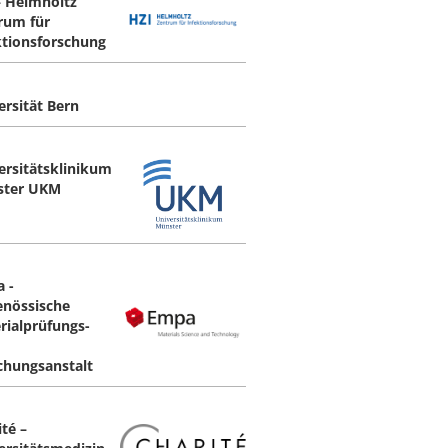
– Helmholtz
rum für
ktionsforschung
ersität Bern
ersitätsklinikum
ster UKM
 -
enössische
rialprüfungs-
chungsanstalt
té –