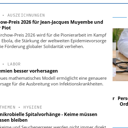
•
AUSZEICHNUNGEN
how-Preis 2026 für Jean-Jacques Muyembe und
 Piot
irchow-Preis 2026 wird für die Pionierarbeit im Kampf
 Ebola, die Stärkung der weltweiten Epidemievorsorge
ie Förderung globaler Solidarität verliehen.
•
LABOR
emien besser vorhersagen
eues mathematisches Modell ermöglicht eine genauere
rsage für die Ausbreitung von Infektionskrankheiten.
 AG
EASY SOFTWARE AG
im
Digitalisierung im
n digitaler
Personalmanagement: Von digitaler
Perso
 Steuerung
Ordnung zur KI-fähigen Steuerung
Ordn
THEMEN
•
HYGIENE
mikrobielle Spitalvorhänge - Keime müssen
ssen bleiben
lkeime und Seuchenerreger werden nicht immer direkt