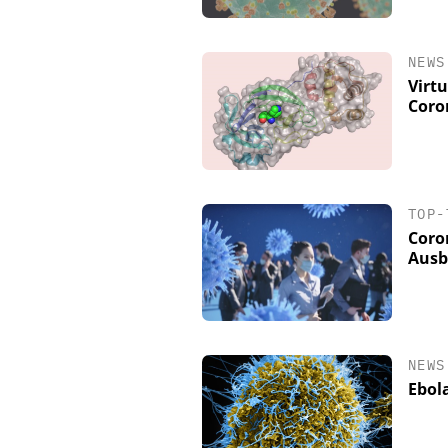
NEWS
Virt
Coro
TOP-
Coro
Ausb
NEWS
Ebol