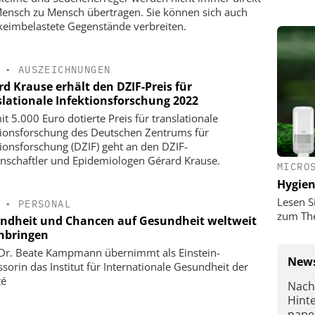
ensch zu Mensch übertragen. Sie können sich auch
keimbelastete Gegenstände verbreiten.
•
AUSZEICHNUNGEN
rd Krause erhält den DZIF-Preis für
slationale Infektionsforschung 2022
it 5.000 Euro dotierte Preis für translationale
tionsforschung des Deutschen Zentrums für
tionsforschung (DZIF) geht an den DZIF-
nschaftler und Epidemiologen Gérard Krause.
MICRO
Hygie
Lesen S
•
PERSONAL
zum Th
ndheit und Chancen auf Gesundheit weltweit
nbringen
 Dr. Beate Kampmann übernimmt als Einstein-
News
ssorin das Institut für Internationale Gesundheit der
té
Nach
Hint
pape