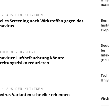
Univ
Berli
•
AUS DEN KLINIKEN
Bern
uelles Screening nach Wirkstoffen gegen das
Insti
navirus
Trop
Deut
für
THEMEN
•
HYGIENE
Infe
navirus: Luftbefeuchtung könnte
(DZI
reitungsrisiko reduzieren
Tech
Univ
•
AUS DEN KLINIKEN
avirus-Varianten schneller erkennen
Virc