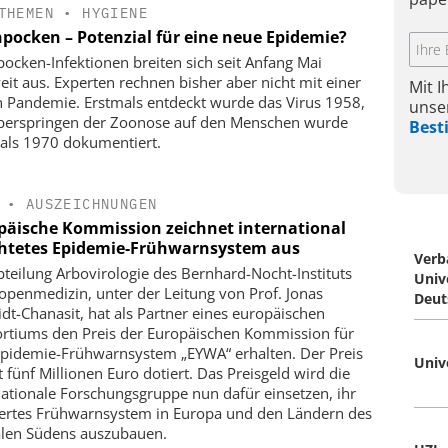
THEMEN
•
HYGIENE
npocken – Potenzial für eine neue Epidemie?
pocken-Infektionen breiten sich seit Anfang Mai
eit aus. Experten rechnen bisher aber nicht mit einer
Mit 
 Pandemie. Erstmals entdeckt wurde das Virus 1958,
unse
berspringen der Zoonose auf den Menschen wurde
Bes
als 1970 dokumentiert.
•
AUSZEICHNUNGEN
päische Kommission zeichnet international
htetes Epidemie-Frühwarnsystem aus
Verb
bteilung Arbovirologie des Bernhard-Nocht-Instituts
Univ
ropenmedizin, unter der Leitung von Prof. Jonas
Deut
dt-Chanasit, hat als Partner eines europäischen
rtiums den Preis der Europäischen Kommission für
Epidemie-Frühwarnsystem „EYWA“ erhalten. Der Preis
Univ
t fünf Millionen Euro dotiert. Das Preisgeld wird die
nationale Forschungsgruppe nun dafür einsetzen, ihr
iertes Frühwarnsystem in Europa und den Ländern des
len Südens auszubauen.