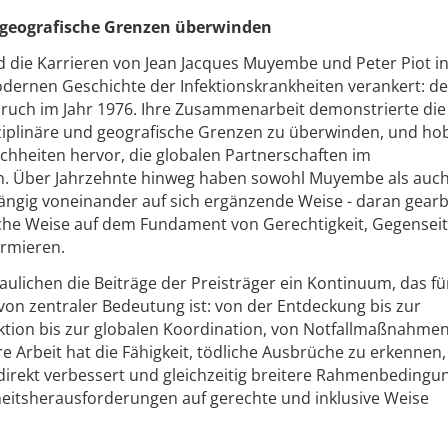
d geografische Grenzen überwinden
 die Karrieren von Jean Jacques Muyembe und Peter Piot i
ernen Geschichte der Infektionskrankheiten verankert: d
sbruch im Jahr 1976. Ihre Zusammenarbeit demonstrierte die
sziplinäre und geografische Grenzen zu überwinden, und ho
ichheiten hervor, die globalen Partnerschaften im
. Über Jahrzehnte hinweg haben sowohl Muyembe als auch 
ängig voneinander auf sich ergänzende Weise - daran gearbe
che Weise auf dem Fundament von Gerechtigkeit, Gegenseit
ormieren.
hen die Beiträge der Preisträger ein Kontinuum, das für
von zentraler Bedeutung ist: von der Entdeckung bis zur
tion bis zur globalen Koordination, von Notfallmaßnahmen
re Arbeit hat die Fähigkeit, tödliche Ausbrüche zu erkennen,
 direkt verbessert und gleichzeitig breitere Rahmenbedingu
heitsherausforderungen auf gerechte und inklusive Weise