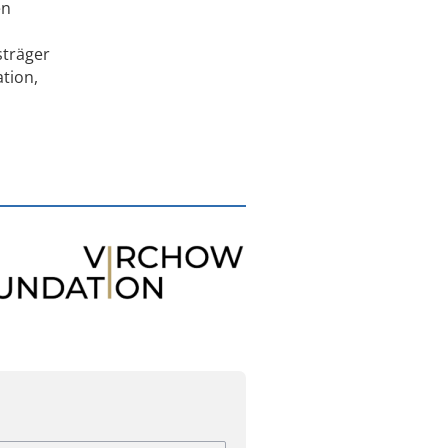
en
sträger
tion,