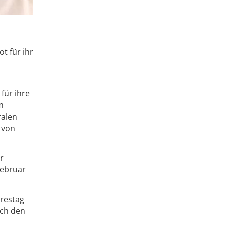
t für ihr
für ihre
m
ralen
 von
r
Februar
hrestag
rch den