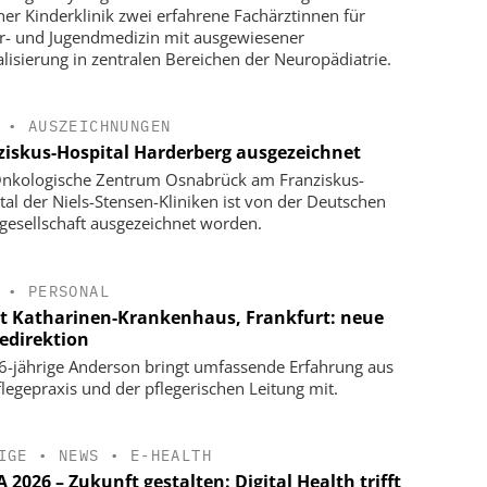
ner Kinderklinik zwei erfahrene Fachärztinnen für
r- und Jugendmedizin mit ausgewiesener
alisierung in zentralen Bereichen der Neuropädiatrie.
•
AUSZEICHNUNGEN
ziskus-Hospital Harderberg ausgezeichnet
nkologische Zentrum Osnabrück am Franziskus-
tal der Niels-Stensen-Kliniken ist von der Deutschen
gesellschaft ausgezeichnet worden.
•
PERSONAL
t Katharinen-Krankenhaus, Frankfurt: neue
gedirektion
6-jährige Anderson bringt umfassende Erfahrung aus
flegepraxis und der pflegerischen Leitung mit.
IGE
•
NEWS
•
E-HEALTH
2026 – Zukunft gestalten: Digital Health trifft