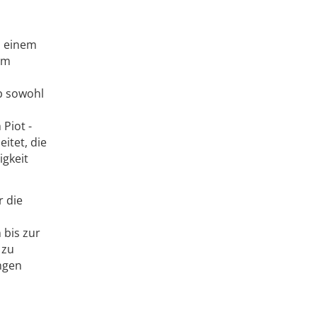
n einem
em
b sowohl
Piot -
itet, die
igkeit
 die
 bis zur
 zu
ngen