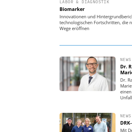
LABOR & DIAGNOSTIK
EASY SOFTWARE
Biomarker
Digitalisierung 
Personalmanagement: Vo
Innovationen und Hintergrundberic
Ordnung zur KI-fähigen
technologischen Fortschritten, die 
Wege eröffnen
NEWS
Dr. 
Mari
Dr. R
Marie
einen
Unfall
NEWS
DRK-
Mit D