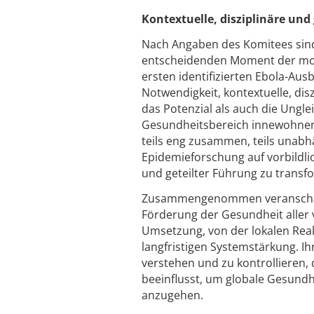
Kontextuelle, disziplinäre un
Nach Angaben des Komitees sind
entscheidenden Moment der mod
ersten identifizierten Ebola-Au
Notwendigkeit, kontextuelle, di
das Potenzial als auch die Ungle
Gesundheitsbereich innewohnen
teils eng zusammen, teils unabh
Epidemieforschung auf vorbildli
und geteilter Führung zu transf
Zusammengenommen veranschaulic
Förderung der Gesundheit aller 
Umsetzung, von der lokalen Reak
langfristigen Systemstärkung. Ih
verstehen und zu kontrollieren,
beeinflusst, um globale Gesund
anzugehen.