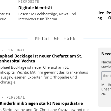
MICROSITE
 AG
EASY SOFTWARE AG
Digitale Identität
im
Digitalisierung im
n digitaler
Personalmanagement: Von digitaler
Perso
hte zu
Lesen Sie Fachbeiträge, News und
 Steuerung
Ordnung zur KI-fähigen Steuerung
Ordn
neue
Interviews zum Thema
MEIST GELESEN
•
PERSONAL
News
Raphael Bocklage ist neuer Chefarzt am St.
enhospital Vechta
Nachr
sowie
aphael Bocklage ist neuer Chefarzt am St.
nhospital Vechta: Mit ihm gewinnt das Krankenhaus
 ausgewiesenen Experten für Orthopädie und
chirurgie.
Mit I
unse
zu.
•
PERSONAL
Kinderklinik Siegen stärkt Neuropädiatrie
r. Sigrid Lyding und Dr. Christiane Yavuz gewinnt die