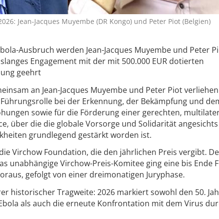
 2026: Jean-Jacques Muyembe (DR Kongo) und Peter Piot (Belgien)
Ebola-Ausbruch werden Jean-Jacques Muyembe und Peter Pio
slanges Engagement mit der mit 500.000 EUR dotierten
nung geehrt
einsam an Jean-Jacques Muyembe und Peter Piot verliehen 
Führungsrolle bei der Erkennung, der Bekämpfung und de
ungen sowie für die Förderung einer gerechten, multilate
 über die die globale Vorsorge und Solidarität angesichts
heiten grundlegend gestärkt worden ist.
ie Virchow Foundation, die den jährlichen Preis vergibt. De
as unabhängige Virchow-Preis-Komitee ging eine bis Ende 
aus, gefolgt von einer dreimonatigen Juryphase.
r historischer Tragweite: 2026 markiert sowohl den 50. Ja
bola als auch die erneute Konfrontation mit dem Virus du