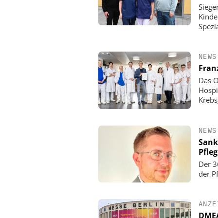
Siege
Kinde
Spezi
NEWS
Fran
Das O
Hospi
Krebs
NEWS
Sank
Pfle
Der 3
der P
ANZE
DMEA 