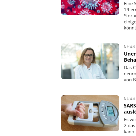
Eine 
19 er
Störu
einig
könnt
NEWS
Uner
Beha
Das C
neuro
von B
NEWS
SARS
ausl
Es wi
2 das
kann.