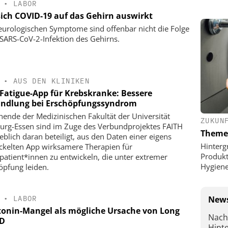
•
LABOR
sich COVID-19 auf das Gehirn auswirkt
eurologischen Symptome sind offenbar nicht die Folge
 SARS-CoV-2-Infektion des Gehirns.
•
AUS DEN KLINIKEN
-Fatigue-App für Krebskranke: Bessere
ndlung bei Erschöpfungssyndrom
hende der Medizinischen Fakultät der Universität
ZUKUN
urg-Essen sind im Zuge des Verbundprojektes FAITH
Theme
blich daran beteiligt, aus den Daten einer eigens
Hinterg
ckelten App wirksamere Therapien für
Produkt
patient*innen zu entwickeln, die unter extremer
Hygien
öpfung leiden.
News
•
LABOR
tonin-Mangel als mögliche Ursache von Long
Nach
D
Hint