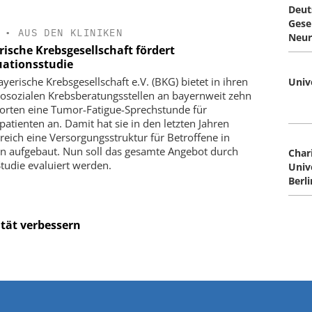
Deut
Gesel
•
AUS DEN KLINIKEN
Neur
rische Krebsgesellschaft fördert
uationsstudie
ayerische Krebsgesellschaft e.V. (BKG) bietet in ihren
Univ
osozialen Krebsberatungsstellen an bayernweit zehn
orten eine Tumor-Fatigue-Sprechstunde für
patienten an. Damit hat sie in den letzten Jahren
greich eine Versorgungsstruktur für Betroffene in
n aufgebaut. Nun soll das gesamte Angebot durch
Chari
Studie evaluiert werden.
Univ
Berli
ität verbessern