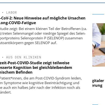
•
LABOR
-CoV-2: Neue Hinweise auf mögliche Ursachen
Long-COVID-Fatigue
tudie zeigt: Bei einem kleinen Teil der Betroffenen (ca.
) treten Selenmangel oder niedrige Spiegel des Selen-
portproteins Selenoprotein P (SELENOP) zusammen
utoantikörpern gegen SELENOP auf.
•
AUS DEN KLINIKEN
eit-Post-COVID-Studie zeigt teilweise
esserte Kognition bei gleichbleibendem
E AG
EASY SOFTWARE AG
hischem Befinden
g im
Digitalisierung im
 Patient*innen, die am Post-COVID-Syndrom leiden,
on digitaler
Personalmanagement: Von digitaler
Pers
en Symptome wie kognitive Beeinträchtigung und
n Steuerung
Ordnung zur KI-fähigen Steuerung
Ord
ue auch ein halbes Jahr nach der Infektion noch als
ändert.