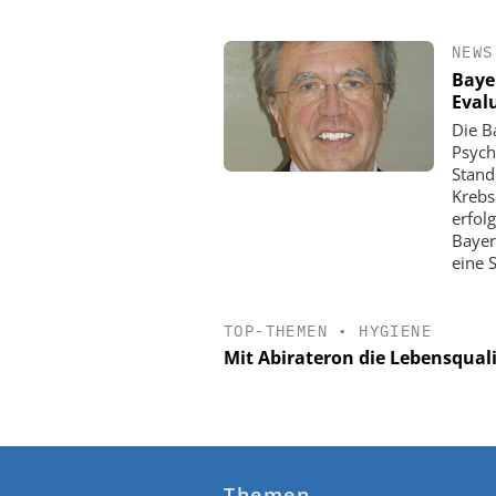
NEWS
Baye
Eval
Die B
Psych
Stand
Krebs
erfol
Bayer
eine 
TOP-THEMEN
•
HYGIENE
Mit Abirateron die Lebensqual
Themen