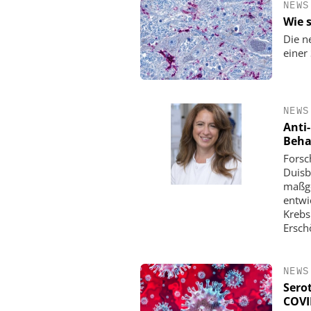
NEWS
Wie 
Die n
einer
NEWS
Anti
Beha
Forsc
Duisb
maßge
entwi
Krebs
Ersch
NEWS
Sero
COVI