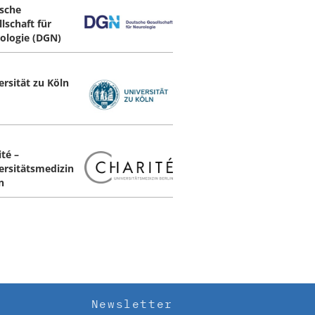
sche
lschaft für
ologie (DGN)
ersität zu Köln
té –
ersitätsmedizin
n
Newsletter