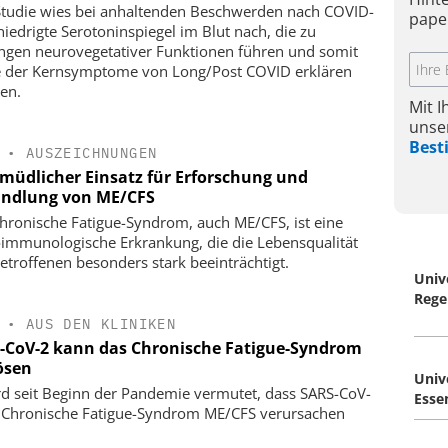
Studie wies bei anhaltenden Beschwerden nach COVID-
pape
niedrigte Serotoninspiegel im Blut nach, die zu
ngen neurovegetativer Funktionen führen und somit
e der Kernsymptome von Long/Post COVID erklären
en.
Mit 
unse
Bes
•
AUSZEICHNUNGEN
müdlicher Einsatz für Erforschung und
ndlung von ME/CFS
hronische Fatigue-Syndrom, auch ME/CFS, ist eine
immunologische Erkrankung, die die Lebensqualität
etroffenen besonders stark beeinträchtigt.
Univ
Rege
•
AUS DEN KLINIKEN
-CoV-2 kann das Chronische Fatigue-Syndrom
ösen
Univ
rd seit Beginn der Pandemie vermutet, dass SARS-CoV-
Esse
 Chronische Fatigue-Syndrom ME/CFS verursachen