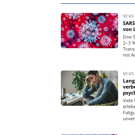
NEWS
SARS
von 
Eine S
2–3 %
Trans
mit A
NEWS
Langz
verb
EASY SOFTWAR
psyc
Digitalisierun
Viele
Personalmanagement: V
erleb
Ordnung zur KI-fähige
Fatig
unver