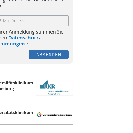
r.
Ihrer Anmeldung stimmen Sie
ren
Datenschutz-
timmungen
zu.
ABSENDEN
ersitätsklinikum
nsburg
ersitätsklinikum
n