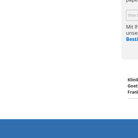
Mit 
unse
Bes
Klin
Goet
Fran