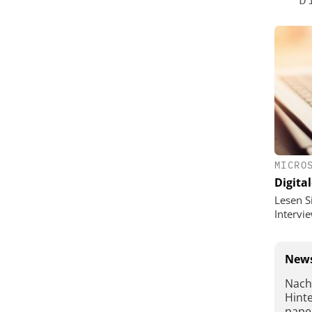
MICRO
Digital
Lesen S
Interv
News
Nach
Hint
pape