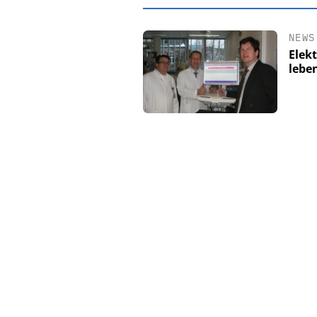
NEWS
Elek
lebe
EASY SOFTWARE
Digitalisierun
Personalmanagement: V
Ordnung zur KI-fähige