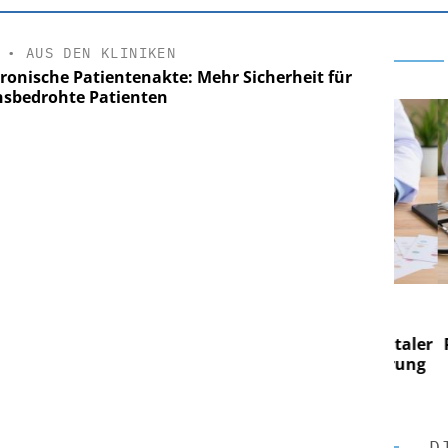
•
AUS DEN KLINIKEN
tronische Patientenakte: Mehr Sicherheit für
nsbedrohte Patienten
 AG
EASY SOFTWARE AG
g im
Digitalisierung im
on digitaler
Personalmanagement: Von digitaler
Pers
n Steuerung
Ordnung zur KI-fähigen Steuerung
Ord
D