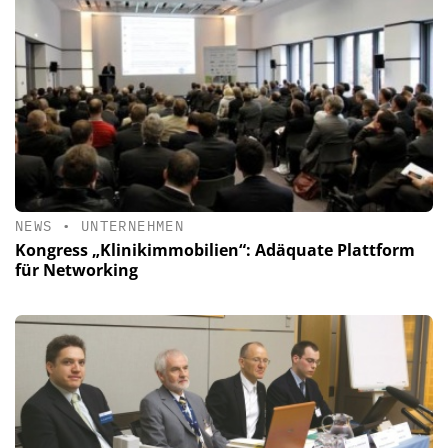
NEWS
•
UNTERNEHMEN
Kongress „Klinikimmobilien“: Adäquate Plattform
für Networking