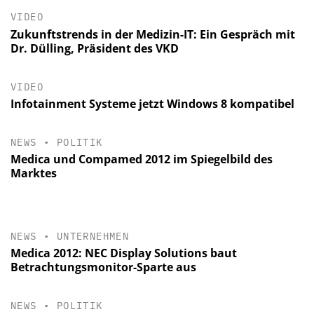
VIDEO
Zukunftstrends in der Medizin-IT: Ein Gespräch mit
Dr. Dülling, Präsident des VKD
VIDEO
Infotainment Systeme jetzt Windows 8 kompatibel
NEWS
•
POLITIK
Medica und Compamed 2012 im Spiegelbild des
Marktes
NEWS
•
UNTERNEHMEN
Medica 2012: NEC Display Solutions baut
Betrachtungsmonitor-Sparte aus
NEWS
•
POLITIK