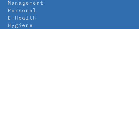
Management
Personal
E-Health
Hygiene
Labor
Medizintechnik
Klinikbau
Newsletter
Abo
Kontakt
Mediadaten
Über uns
Impressum
Datenschutz
AGB