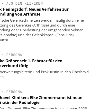
•
AUS DEN KLINIKEN
ik Hennigsdorf: Neues Verfahren zur
ndlung von Arthrose
ische Gelenkschmerzen werden häufig durch eine
zung des Gelenkes (Arthrose) und durch eine
ndung oder Überlastung der umgebenden Sehnen
esiopathie) und der Gelenkkapsel (Capsulitis)
sacht.
•
PERSONAL
ke Gröper seit 1. Februar für den
ikverbund tätig
Verwaltungsleiterin und Prokuristin in den Oberhavel
ken
•
PERSONAL
havel Kliniken: Elke Zimmermann ist neue
ärztin der Radiologie
-Doz. Dr. med. Elke Zimmermann ist seit Januar 2023