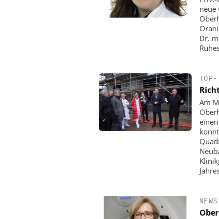
neue 
Oberh
Orani
Dr. m
Ruhes
TOP-
Rich
Am Mi
Oberh
einen
konnt
Quadr
Neuba
Klini
Jahres
NEWS
Ober