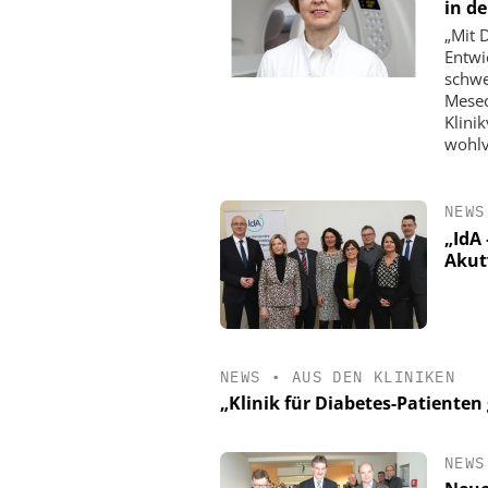
in d
„Mit 
Entwi
schwe
Mesec
Klini
wohlv
NEWS
„IdA 
Akut
NEWS
•
AUS DEN KLINIKEN
„Klinik für Diabetes-Patienten
NEWS