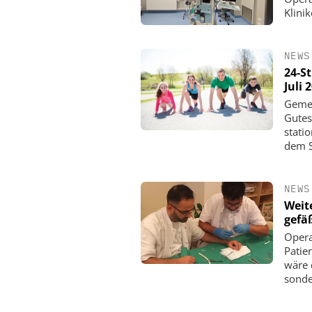
Klinik
NEWS
24-S
Juli 
Gemei
Gutes
stati
dem S
NEWS
Weit
gefä
Opera
Patie
wäre 
sonde