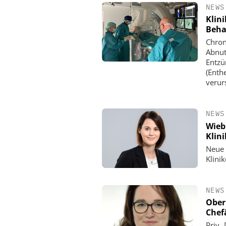
NEWS
Klin
Beha
Chron
Abnut
Entzü
(Enth
verur
NEWS
Wieb
Klin
Neue 
Klini
NEWS
Ober
Chef
Priv.