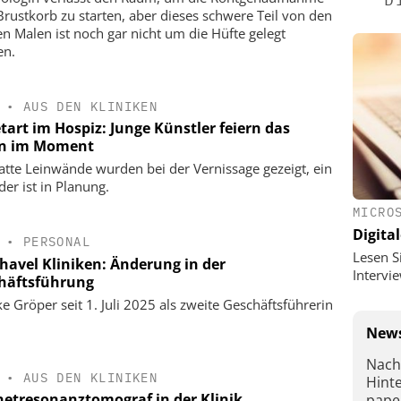
rustkorb zu starten, aber dieses schwere Teil von den
en Malen ist noch gar nicht um die Hüfte gelegt
en.
•
AUS DEN KLINIKEN
tart im Hospiz: Junge Künstler feiern das
n im Moment
atte Leinwände wurden bei der Vernissage gezeigt, ein
der ist in Planung.
MICRO
Digital
•
PERSONAL
Lesen S
havel Kliniken: Änderung in der
Interv
häftsführung
e Gröper seit 1. Juli 2025 als zweite Geschäftsführerin
News
Nach
•
AUS DEN KLINIKEN
Hint
etresonanztomograf in der Klinik
pape