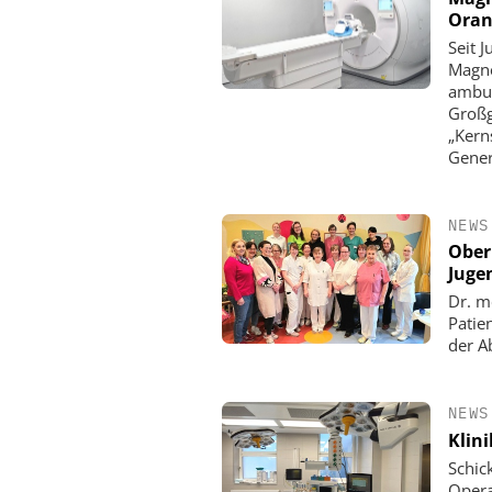
Oran
Seit J
Magne
ambul
Großg
„Kern
Gener
NEWS
Ober
Juge
Dr. m
Patie
der Ab
NEWS
Klin
Schic
Opera