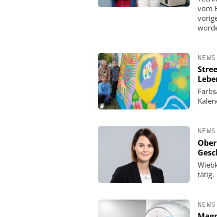
vom B
vorig
word
NEWS
Stree
Lebe
Farbs
Kalen
NEWS
Ober
Gesc
Wiebk
tätig.
NEWS
Magn