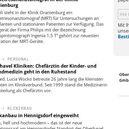
ienburg
uli steht in der Klinik Oranienburg ein
tresonanztomograf (MRT) für Untersuchungen an
anten und stationären Patienten zur Verfügung. Das
Mit 
erät der Firma Philips mit der Bezeichnung
unse
spintomograph Ingenia 1,5 T“ gehört zur neuesten
Bes
ation der MRT-Geräte.
•
PERSONAL
havel Kliniken: Chefärztin der Kinder- und
ndmedizin geht in den Ruhestand
Ober
ed. Lucia Wocko betreute 26 Jahre lang die kleinsten
Gmb
nten im Klinikverbund. Seit 1999 stand die Medizinerin
teilung als Chefärztin vor.
•
KLINIKBAU
ikanbau in Hennigsdorf eingeweiht
k, hell und hochmodern – das ist der neue
tionssaal am Hennigsdorfer Standort der Oberhavel