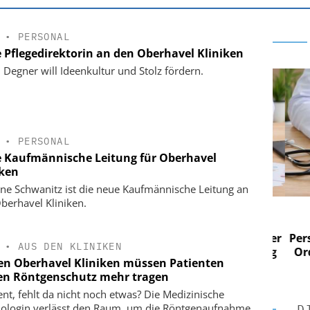
•
PERSONAL
 Pflegedirektorin an den Oberhavel Kliniken
n Degner will Ideenkultur und Stolz fördern.
•
PERSONAL
 Kaufmännische Leitung für Oberhavel
iken
ne Schwanitz ist die neue Kaufmännische Leitung an
berhavel Kliniken.
 AG
EASY SOFTWARE AG
im
Digitalisierung im
n digitaler
Personalmanagement: Von digitaler
Perso
•
AUS DEN KLINIKEN
 Steuerung
Ordnung zur KI-fähigen Steuerung
Ordn
en Oberhavel Kliniken müssen Patienten
en Röntgenschutz mehr tragen
t, fehlt da nicht noch etwas? Die Medizinische
ologin verlässt den Raum, um die Röntgenaufnahme
D