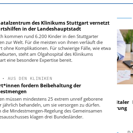
natalzentrum des Klinikums Stuttgart vernetzt
rtshilfen in der Landeshauptstadt
ich kommen rund 6.200 Kinder in den Stuttgarter
ken zur Welt. Für die meisten von ihnen verläuft die
t ohne Komplikationen. Für schwierige Fälle, wie etwa
eburten, steht am Olgahospital des Klinikums
gart eine besondere Expertise bereit.
•
AUS DEN KLINIKEN
rt*innen fordern Beibehaltung der
 AG
EASY SOFTWARE AG
estmengen
 im
Digitalisierung im
ken müssen mindestens 25 extrem unreif geborene
n digitaler
Personalmanagement: Von digitaler
Pers
r jährlich behandeln, um sie versorgen zu dürfen.
n Steuerung
Ordnung zur KI-fähigen Steuerung
Ord
 die Mindestmengen-Regelung des Gemeinsamen
sausschusses klagen drei Bundesländer.
D