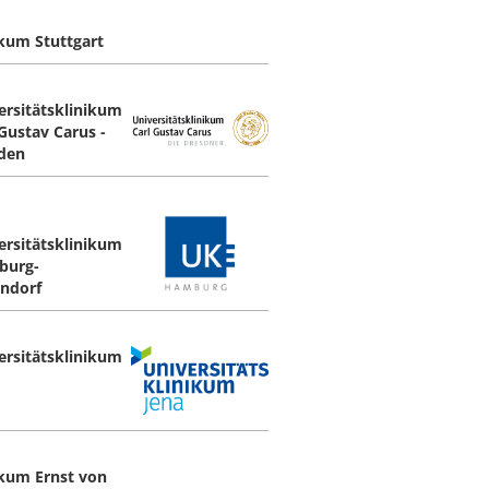
ikum Stuttgart
ersitätsklinikum
 Gustav Carus ­
den
ersitätsklinikum
burg-
ndorf
ersitätsklinikum
ikum Ernst von