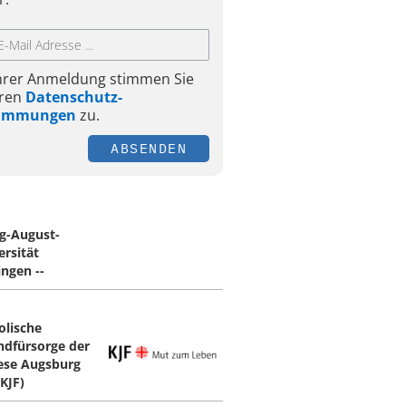
Ihrer Anmeldung stimmen Sie
ren
Datenschutz-
timmungen
zu.
ABSENDEN
g-August-
ersität
ingen --
olische
ndfürsorge der
ese Augsburg
(KJF)