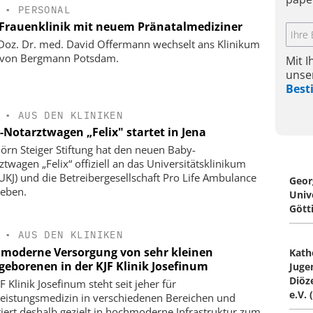
•
PERSONAL
 Frauenklinik mit neuem Pränatalmediziner
-Doz. Dr. med. David Offermann wechselt ans Klinikum
 von Bergmann Potsdam.
Mit 
unse
Bes
•
AUS DEN KLINIKEN
-Notarztwagen „Felix" startet in Jena
jörn Steiger Stiftung hat den neuen Baby-
ztwagen „Felix“ offiziell an das Universitätsklinikum
(UKJ) und die Betreibergesellschaft Pro Life Ambulance
Geor
eben.
Univ
Gött
•
AUS DEN KLINIKEN
moderne Versorgung von sehr kleinen
Kath
geborenen in der KJF Klinik Josefinum
Juge
Diöz
F Klinik Josefinum steht seit jeher für
e.V. 
eistungsmedizin in verschiedenen Bereichen und
tiert deshalb gezielt in hochmoderne Infrastruktur zum