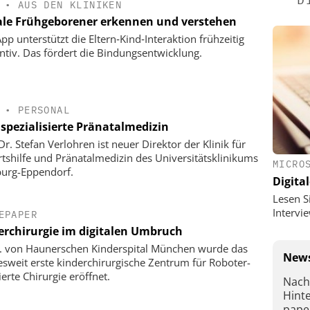
•
AUS DEN KLINIKEN
ale Frühgeborener erkennen und verstehen
pp unterstützt die Eltern‐Kind‐Interaktion frühzeitig
ntiv. Das fördert die Bindungsentwicklung.
•
PERSONAL
spezialisierte Pränatalmedizin
Dr. Stefan Verlohren ist neuer Direktor der Klinik für
tshilfe und Pränatalmedizin des Universitätsklinikums
MICRO
urg-Eppendorf.
Digital
Lesen S
Interv
EPAPER
erchirurgie im digitalen Umbruch
. von Haunerschen Kinderspital München wurde das
News
sweit erste kinderchirurgische Zentrum für Roboter-
ierte Chirurgie eröffnet.
Nach
Hint
pape