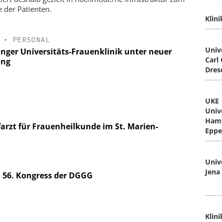
 der Patienten.
Klin
•
PERSONAL
Univ
inger Universitäts-Frauenklinik unter neuer
Carl
ung
Dres
UKE
Univ
Ham
arzt für Frauenheilkunde im St. Marien-
Eppe
Univ
Jena
 56. Kongress der DGGG
Klin