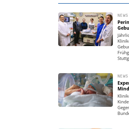
NEWS
Peri
Gebu
Jährl
Klini
Gebur
Frühg
Stutt
NEWS
Expe
EASY SOFTWARE
Mind
Digitalisierung
Klini
Personalmanagement: Vo
Kinde
Ordnung zur KI-fähige
Gegen
Bunde