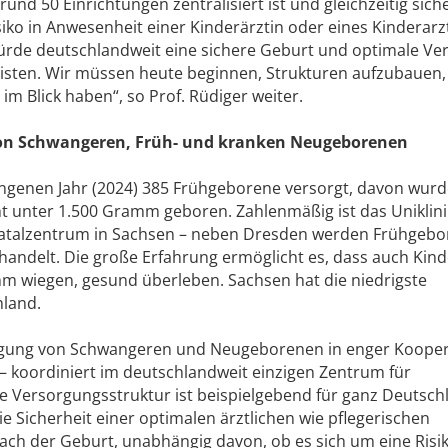
und 50 Einrichtungen zentralisiert ist und gleichzeitig sicher
iko in Anwesenheit einer Kinderärztin oder eines Kinderarz
rde deutschlandweit eine sichere Geburt und optimale Ve
isten. Wir müssen heute beginnen, Strukturen aufzubauen, 
 Blick haben“, so Prof. Rüdiger weiter.
 von Schwangeren, Früh- und kranken Neugeborenen
ngenen Jahr (2024) 385 Frühgeborene versorgt, davon wurd
t unter 1.500 Gramm geboren. Zahlenmäßig ist das Uniklin
natalzentrum in Sachsen – neben Dresden werden Frühgebo
handelt. Die große Erfahrung ermöglicht es, dass auch Kinde
m wiegen, gesund überleben. Sachsen hat die niedrigste
hland.
orgung von Schwangeren und Neugeborenen in enger Koope
 – koordiniert im deutschlandweit einzigen Zentrum für
e Versorgungsstruktur ist beispielgebend für ganz Deutschl
e Sicherheit einer optimalen ärztlichen wie pflegerischen
ch der Geburt, unabhängig davon, ob es sich um eine Risi