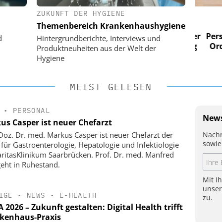
ZUKUNFT DER HYGIENE
 AG
EASY SOFTWARE AG
Themenbereich Krankenhaushygiene
im
Digitalisierung im
n digitaler
Personalmanagement: Von digitaler
Perso
d
Hintergrundberichte, Interviews und
 Steuerung
Ordnung zur KI-fähigen Steuerung
Ordn
Produktneuheiten aus der Welt der
Hygiene
MEIST GELESEN
•
PERSONAL
News
us Casper ist neuer Chefarzt
Nachr
-Doz. Dr. med. Markus Casper ist neuer Chefarzt der
sowie
k für Gastroenterologie, Hepatologie und Infektiologie
ritasKlinikum Saarbrücken. Prof. Dr. med. Manfred
geht in Ruhestand.
Mit I
unse
IGE
•
NEWS
•
E-HEALTH
zu.
2026 – Zukunft gestalten: Digital Health trifft
kenhaus-Praxis