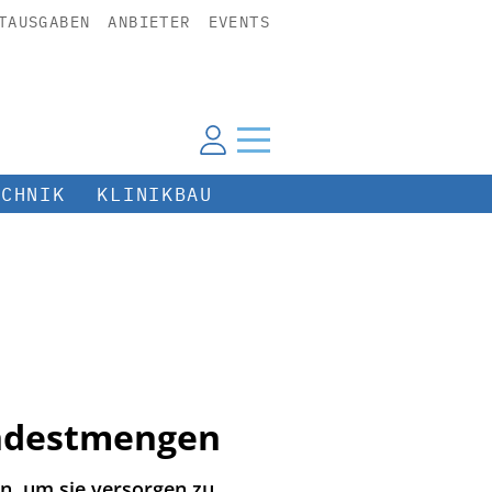
TAUSGABEN
ANBIETER
EVENTS
ECHNIK
KLINIKBAU
indestmengen
n, um sie versorgen zu