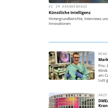
KI IM KRANKENHAUS
EASY SOFTWARE
Künstliche Intelligenz
Digitalisierung 
Personalmanagement: Vo
Hintergrundberichte, Interviews un
Ordnung zur KI-fähigen
Innovationen
NEWS
Mark
Priv.
Klini
am Ca
Lutz 
ANZE
DMEA 
Kran