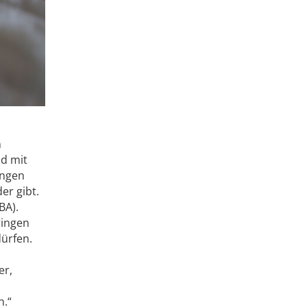
n
d mit
engen
er gibt.
BA).
ringen
ürfen.
er,
n.“