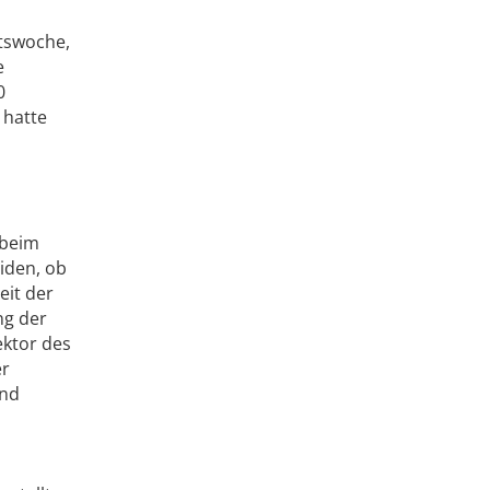
ftswoche,
e
0
 hatte
 beim
iden, ob
it der
ng der
ektor des
er
end