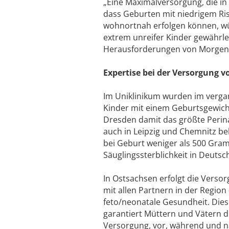
„Eine Maximalversorgung, die in r
dass Geburten mit niedrigem Ris
wohnortnah erfolgen können, wü
extrem unreifer Kinder gewährle
Herausforderungen von Morgen im
Expertise bei der Versorgung
Im Uniklinikum wurden im verga
Kinder mit einem Geburtsgewich
Dresden damit das größte Peri
auch in Leipzig und Chemnitz be
bei Geburt weniger als 500 Gram
Säuglingssterblichkeit in Deutsc
In Ostsachsen erfolgt die Vers
mit allen Partnern in der Region
feto/neonatale Gesundheit. Dies
garantiert Müttern und Vätern di
Versorgung, vor, während und na