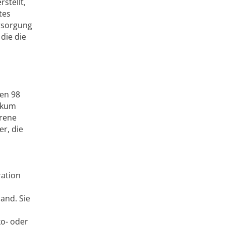
stellt,
tes
rsorgung
die die
en 98
ikum
rene
r, die
ration
and. Sie
ko- oder