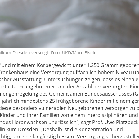
ikum Dresden versorgt. Foto: UKD/Marc Eisele
if und mit einem Körpergewicht unter 1.250 Gramm gebore
Krankenhaus eine Versorgung auf fachlich hohem Niveau un
scher Ausstattung. Untersuchungen zeigen, dass es einen 
alität Frühgeborener und der Anzahl der versorgten Kind
estmengenregelung des Gemeinsamen Bundesausschusses (G
jährlich mindestens 25 frühgeborene Kinder mit einem ge
diese besonders vulnerablen Neugeborenen versorgen zu d
inder und ihrer Familien von einem interdisziplinären und
undes Heranwachsen unerlässlich“, sagt Prof. Uwe Platzbeck
inikum Dresden. „Deshalb ist die Konzentration und
chtig, um eine langfristig bessere Versorgung sicherzustelle