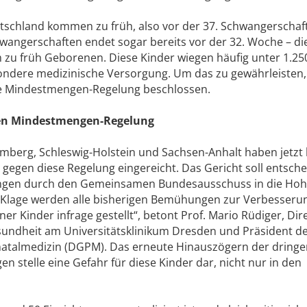
utschland kommen zu früh, also vor der 37. Schwangerscha
hwangerschaften endet sogar bereits vor der 32. Woche – di
 zu früh Geborenen. Diese Kinder wiegen häufig unter 1.25
dere medizinische Versorgung. Um das zu gewährleisten,
ie Mindestmengen-Regelung beschlossen.
gen Mindestmengen-Regelung
berg, Schleswig-Holstein und Sachsen-Anhalt haben jetzt
gegen diese Regelung eingereicht. Das Gericht soll entsche
ngen durch den Gemeinsamen Bundesausschuss in die Hohe
r Klage werden alle bisherigen Bemühungen zur Verbesseru
r Kinder infrage gestellt“, betont Prof. Mario Rüdiger, Dir
sundheit am Universitätsklinikum Dresden und Präsident d
inatalmedizin (DGPM). Das erneute Hinauszögern der dring
 stelle eine Gefahr für diese Kinder dar, nicht nur in den