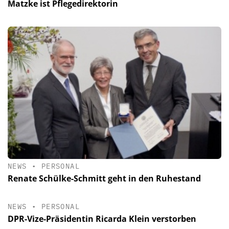
Matzke ist Pflegedirektorin
NEWS
•
PERSONAL
Renate Schülke-Schmitt geht in den Ruhestand
NEWS
•
PERSONAL
DPR-Vize-Präsidentin Ricarda Klein verstorben