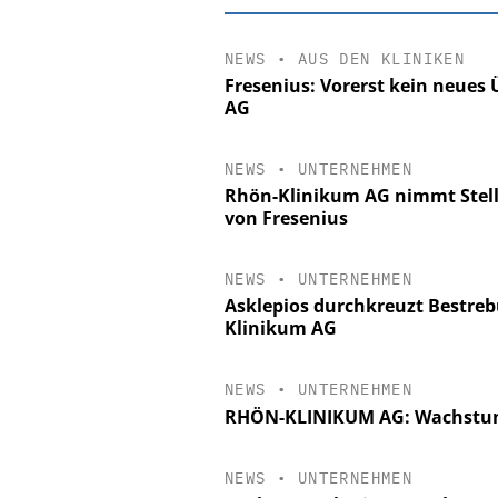
NEWS
•
AUS DEN KLINIKEN
Fresenius: Vorerst kein neue
AG
NEWS
•
UNTERNEHMEN
Rhön-Klinikum AG nimmt Stel
von Fresenius
NEWS
•
UNTERNEHMEN
Asklepios durchkreuzt Bestre
Klinikum AG
EASY SOFTWARE
Digitalisierung
Personalmanagement: Vo
NEWS
•
UNTERNEHMEN
Ordnung zur KI-fähigen
RHÖN-KLINIKUM AG: Wachstum
NEWS
•
UNTERNEHMEN