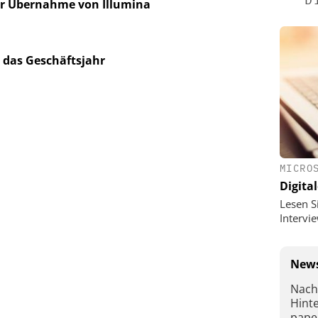
ur Übernahme von Illumina
n das Geschäftsjahr
MICRO
Digital
Lesen S
Interv
News
Nach
Hint
pape