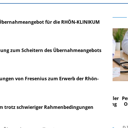
s Übernahmeangebot für die RHÖN-KLINIKUM
lung zum Scheitern des Übernahmeangebots
bungen von Fresenius zum Erwerb der Rhön-
 AG
EASY SOFTWARE AG
 im
Digitalisierung im
n digitaler
Personalmanagement: Von digitaler
Perso
 Steuerung
Ordnung zur KI-fähigen Steuerung
Ordn
 trotz schwieriger Rahmenbedingungen
D