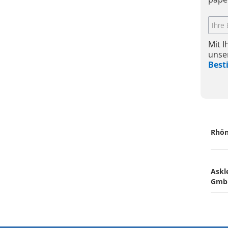
Mit 
unse
Bes
Rhön
Askl
Gmb