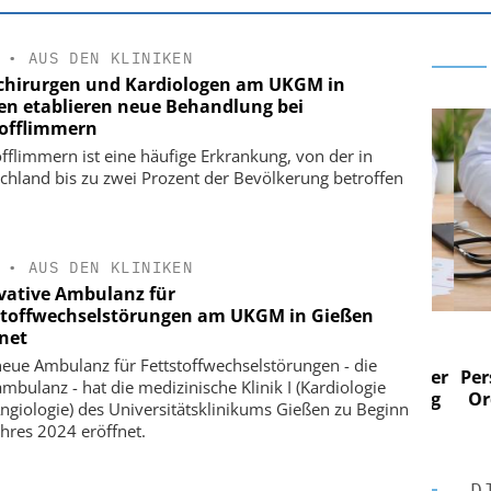
•
AUS DEN KLINIKEN
chirurgen und Kardiologen am UKGM in
en etablieren neue Behandlung bei
offlimmern
fflimmern ist eine häufige Erkrankung, von der in
chland bis zu zwei Prozent der Bevölkerung betroffen
•
AUS DEN KLINIKEN
vative Ambulanz für
stoffwechselstörungen am UKGM in Gießen
 AG
EASY SOFTWARE AG
fnet
im
Digitalisierung im
neue Ambulanz für Fettstoffwechselstörungen - die
n digitaler
Personalmanagement: Von digitaler
Perso
ambulanz - hat die medizinische Klinik I (Kardiologie
 Steuerung
Ordnung zur KI-fähigen Steuerung
Ordn
ngiologie) des Universitätsklinikums Gießen zu Beginn
ahres 2024 eröffnet.
D