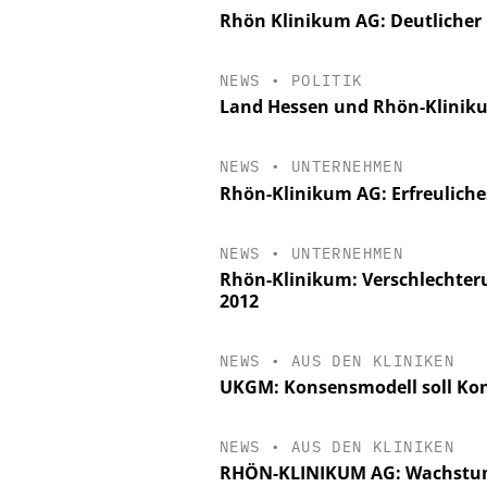
Rhön Klinikum AG: Deutlicher
NEWS
•
POLITIK
Land Hessen und Rhön-Klinik
NEWS
•
UNTERNEHMEN
Rhön-Klinikum AG: Erfreulich
NEWS
•
UNTERNEHMEN
Rhön-Klinikum: Verschlechteru
2012
NEWS
•
AUS DEN KLINIKEN
UKGM: Konsensmodell soll Kon
NEWS
•
AUS DEN KLINIKEN
RHÖN-KLINIKUM AG: Wachstum 