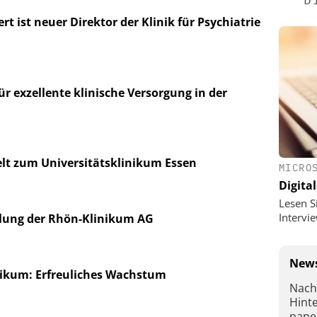
t ist neuer Direktor der Klinik für Psychiatrie
 exzellente klinische Versorgung in der
elt zum Universitätsklinikum Essen
MICRO
Digital
Lesen S
Interv
lung der Rhön-Klinikum AG
News
kum: Erfreuliches Wachstum
Nach
Hint
pape