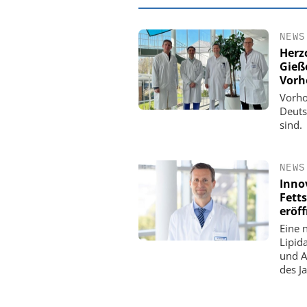
NEWS
Herz
Gieß
Vorh
Vorho
Deuts
sind.
NEWS
Inno
Fett
EASY SOFTWARE
eröf
Digitalisierung 
Eine 
Personalmanagement: Vo
Lipid
Ordnung zur KI-fähigen
und A
des J