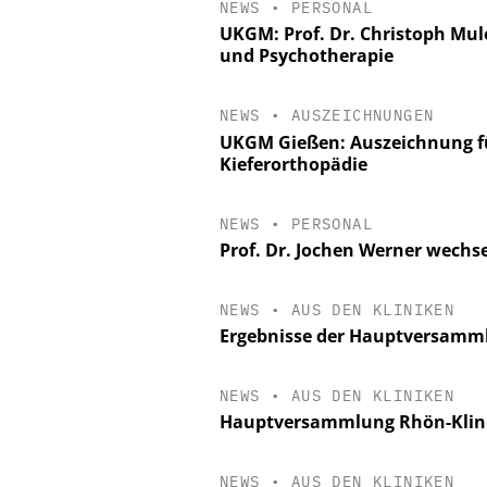
NEWS
•
PERSONAL
UKGM: Prof. Dr. Christoph Muler
und Psychotherapie
NEWS
•
AUSZEICHNUNGEN
UKGM Gießen: Auszeichnung für
Kieferorthopädie
NEWS
•
PERSONAL
Prof. Dr. Jochen Werner wechs
NEWS
•
AUS DEN KLINIKEN
Ergebnisse der Hauptversamm
NEWS
•
AUS DEN KLINIKEN
Hauptversammlung Rhön-Klini
NEWS
•
AUS DEN KLINIKEN