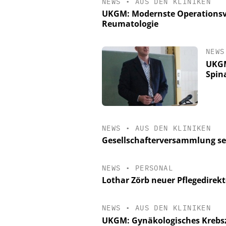
NEWS
•
AUS DEN KLINIKEN
UKGM: Modernste Operationsv
Reumatologie
NEWS
UKGM
Spina
NEWS
•
AUS DEN KLINIKEN
Gesellschafterversammlung set
NEWS
•
PERSONAL
Lothar Zörb neuer Pflegedirek
NEWS
•
AUS DEN KLINIKEN
UKGM: Gynäkologisches Krebs