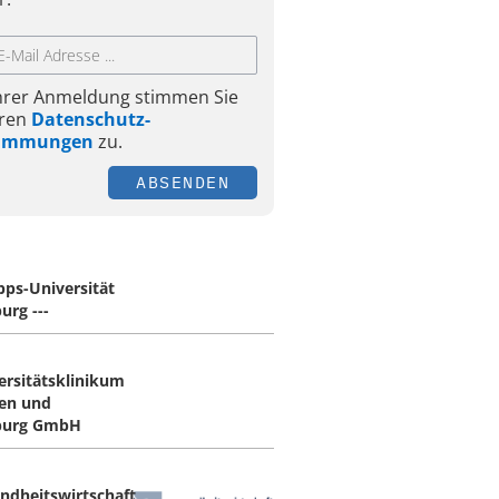
Ihrer Anmeldung stimmen Sie
ren
Datenschutz-
timmungen
zu.
ABSENDEN
ipps-Universität
urg ---
ersitätsklinikum
en und
burg GmbH
ndheitswirtschaft