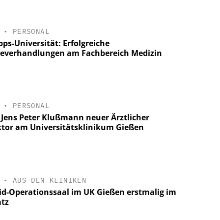
•
PERSONAL
pps-Universität: Erfolgreiche
beverhandlungen am Fachbereich Medizin
•
PERSONAL
. Jens Peter Klußmann neuer Ärztlicher
ktor am Universitätsklinikum Gießen
•
AUS DEN KLINIKEN
id-Operationssaal im UK Gießen erstmalig im
atz