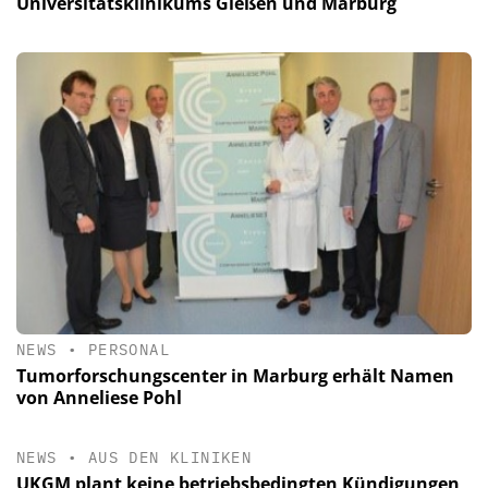
Universitätsklinikums Gießen und Marburg
NEWS
•
PERSONAL
Tumorforschungscenter in Marburg erhält Namen
von Anneliese Pohl
NEWS
•
AUS DEN KLINIKEN
UKGM plant keine betriebsbedingten Kündigungen