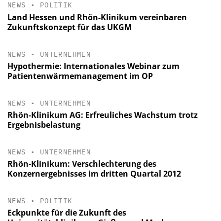
NEWS
•
POLITIK
Land Hessen und Rhön-Klinikum vereinbaren
Zukunftskonzept für das UKGM
NEWS
•
UNTERNEHMEN
Hypothermie: Internationales Webinar zum
Patientenwärmemanagement im OP
NEWS
•
UNTERNEHMEN
Rhön-Klinikum AG: Erfreuliches Wachstum trotz
Ergebnisbelastung
NEWS
•
UNTERNEHMEN
Rhön-Klinikum: Verschlechterung des
Konzernergebnisses im dritten Quartal 2012
NEWS
•
POLITIK
Eckpunkte für die Zukunft des