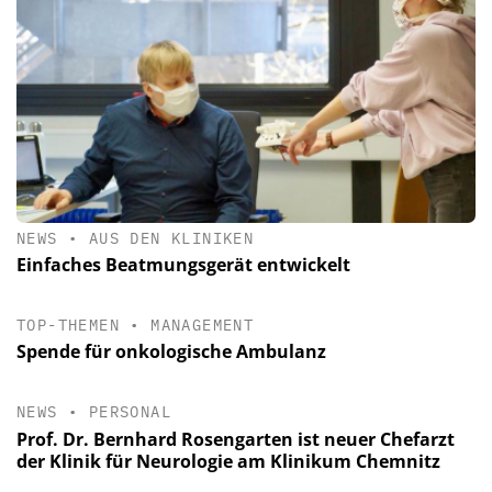
NEWS
•
AUS DEN KLINIKEN
Einfaches Beatmungsgerät entwickelt
TOP-THEMEN
•
MANAGEMENT
Spende für onkologische Ambulanz
NEWS
•
PERSONAL
Prof. Dr. Bernhard Rosengarten ist neuer Chefarzt
der Klinik für Neurologie am Klinikum Chemnitz