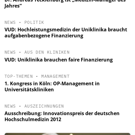
Jahres“
NEWS
•
POLITIK
VUD: Hochleistungsmedizin der Uniklinika braucht
aufgabenbezogene Finanzierung
NEWS
•
AUS DEN KLINIKEN
VUD: Uniklinika brauchen faire Finanzierung
TOP-THEMEN
•
MANAGEMENT
1. Kongress in Köln: OP-Management in
Universitätskliniken
NEWS
•
AUSZEICHNUNGEN
Ausschreibung: Innovationspreis der deutschen
Hochschulmedizin 2012