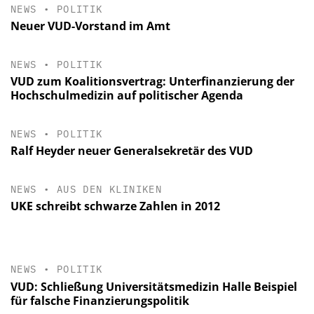
NEWS
•
POLITIK
Neuer VUD-Vorstand im Amt
NEWS
•
POLITIK
VUD zum Koalitionsvertrag: Unterfinanzierung der
Hochschulmedizin auf politischer Agenda
NEWS
•
POLITIK
Ralf Heyder neuer Generalsekretär des VUD
NEWS
•
AUS DEN KLINIKEN
UKE schreibt schwarze Zahlen in 2012
NEWS
•
POLITIK
VUD: Schließung Universitätsmedizin Halle Beispiel
für falsche Finanzierungspolitik