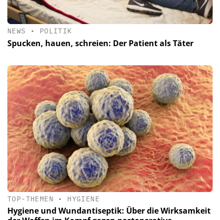
NEWS
•
POLITIK
Spucken, hauen, schreien: Der Patient als Täter
TOP-THEMEN
•
HYGIENE
Hygiene und Wundantiseptik: Über die Wirksamkeit