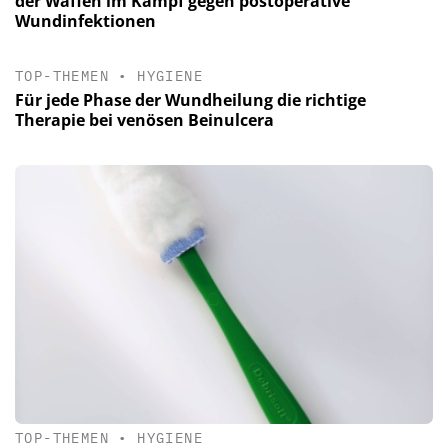
der Waffen im Kampf gegen postoperative
Wundinfektionen
TOP-THEMEN
•
HYGIENE
Für jede Phase der Wundheilung die richtige
Therapie bei venösen Beinulcera
TOP-THEMEN
•
HYGIENE