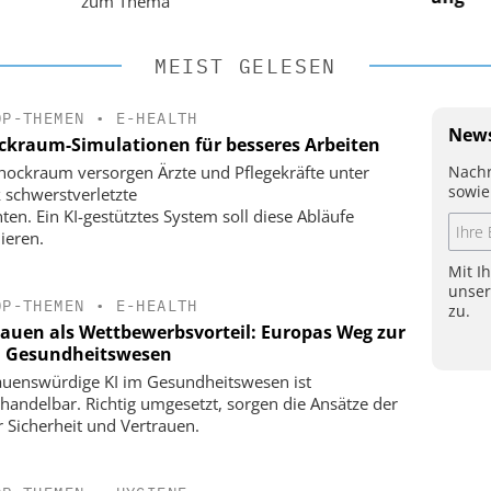
zum Thema
MEIST GELESEN
OP-THEMEN
•
E-HEALTH
News
ckraum-Simulationen für besseres Arbeiten
Nachr
hockraum versorgen Ärzte und Pflegekräfte unter
sowie
 schwerstverletzte
nten. Ein KI-gestütztes System soll diese Abläufe
ieren.
Mit I
unse
OP-THEMEN
•
E-HEALTH
zu.
rauen als Wettbewerbsvorteil: Europas Weg zur
m Gesundheitswesen
auenswürdige KI im Gesundheitswesen ist
handelbar. Richtig umgesetzt, sorgen die Ansätze der
r Sicherheit und Vertrauen.