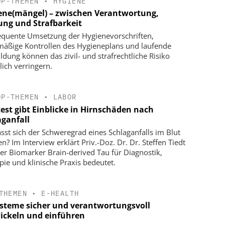
OP-THEMEN
•
HYGIENE
ene(mängel) – zwischen Verantwortung,
ung und Strafbarkeit
quente Umsetzung der Hygienevorschriften,
mäßige Kontrollen des Hygieneplans und laufende
ildung können das zivil- und strafrechtliche Risiko
lich verringern.
OP-THEMEN
•
LABOR
test gibt Einblicke in Hirnschäden nach
aganfall
ässt sich der Schweregrad eines Schlaganfalls im Blut
n? Im Interview erklärt Priv.-Doz. Dr. Dr. Steffen Tiedt
er Biomarker Brain-derived Tau für Diagnostik,
pie und klinische Praxis bedeutet.
THEMEN
•
E-HEALTH
ysteme sicher und verantwortungsvoll
ickeln und einführen