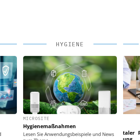
HYGIENE
MICROSITE
 AG
EASY SOFTWARE AG
Hygienemaßnahmen
im
Digitalisierung im
n digitaler
Personalmanagement: Von digitaler
Perso
d
Lesen Sie Anwendungsbeispiele und News
 Steuerung
Ordnung zur KI-fähigen Steuerung
Ordn