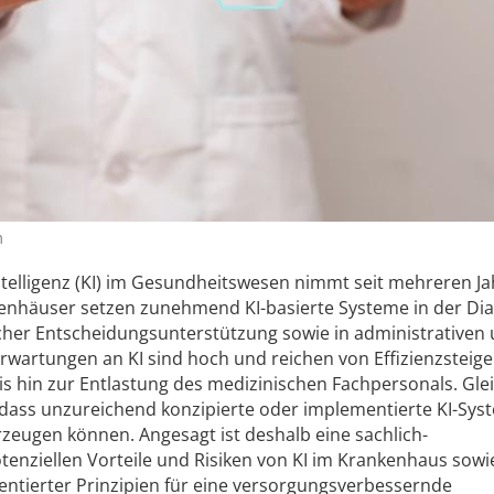
m
Intelligenz (KI) im Gesundheitswesen nimmt seit mehreren J
kenhäuser setzen zunehmend KI-basierte Systeme in der Dia
scher Entscheidungsunterstützung sowie in administrativen
 Erwartungen an KI sind hoch und reichen von Effizienzstei
s hin zur Entlastung des medizinischen Fachpersonals. Glei
 dass unzureichend konzipierte oder implementierte KI-Sys
zeugen können. Angesagt ist deshalb eine sachlich-
tenziellen Vorteile und Risiken von KI im Krankenhaus sowi
ientierter Prinzipien für eine versorgungsverbessernde