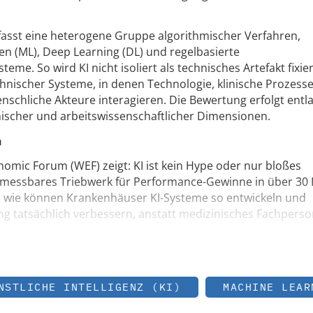
fasst eine heterogene Gruppe algorithmischer Verfahren,
n (ML), Deep Learning (DL) und regelbasierte
e. So wird KI nicht isoliert als technisches Artefakt fixier
hnischer Systeme, in denen Technologie, klinische Prozesse
schliche Akteure interagieren. Die Bewertung erfolgt entl
thischer und arbeitswissenschaftlicher Dimensionen.
n
nomic Forum (WEF) zeigt: KI ist kein Hype oder nur bloßes
messbares Triebwerk für Performance-Gewinne in über 30
 wie können Krankenhäuser KI-Systeme so entwickeln und
ung tatsächlich verbessern, anstatt medizinisches Fachperso
NSTLICHE INTELLIGENZ (KI)
MACHINE LEAR