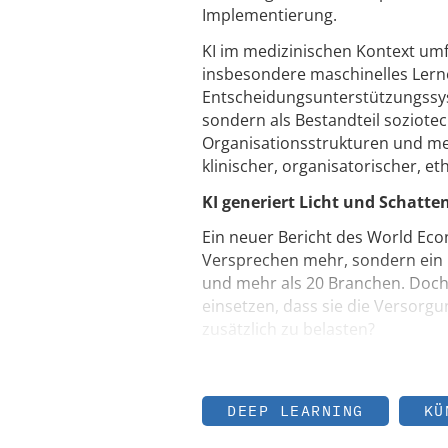
Implementierung.
KI im medizinischen Kontext um
insbesondere maschinelles Lerne
Entscheidungsunterstützungssystem
sondern als Bestandteil soziotec
Organisationsstrukturen und men
klinischer, organisatorischer, e
KI generiert Licht und Schatte
Ein neuer Bericht des World Eco
Versprechen mehr, sondern ein 
und mehr als 20 Branchen. Doch
einsetzen, dass sie die Versorg
zusätzlich zu belasten?
DEEP LEARNING
KÜ