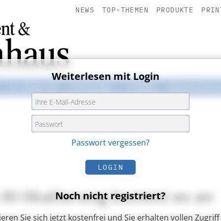
NEWS
TOP-THEMEN
PRODUKTE
PRIN
Weiterlesen mit Login
E-HEALTH
HYGIENE
LABOR
MEDIZINT
Passwort vergessen?
LOGIN
e KI-Skalierung kommt es an
Noch nicht registriert?
ieren Sie sich jetzt kostenfrei und Sie erhalten vollen Zugriff 
 schnell und erfolgreich implementiert. Doch entschei