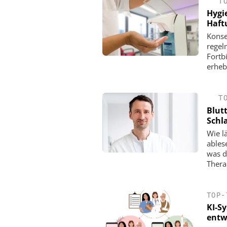
T
Hygi
Haft
Konse
regel
Fortb
erheb
T
Blut
Schl
Wie l
ablese
was d
Thera
TOP-
KI-S
entw