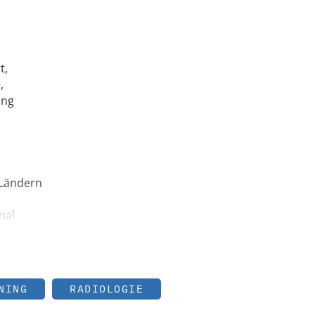
t,
,
ang
 Ländern
nal
NING
RADIOLOGIE