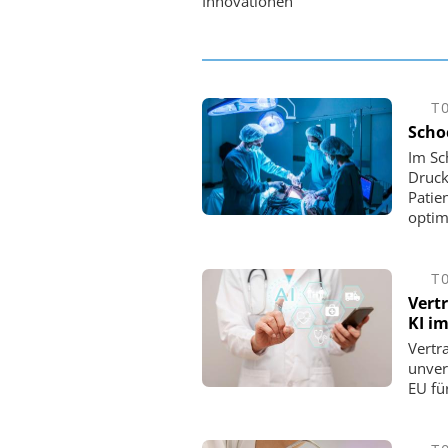
Innovationen
T
Scho
Im Sc
Druck
Patie
optim
T
Vert
KI i
Vertr
unver
EU fü