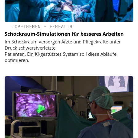
TOP-THEMEN
•
E-HEALTH
Schockraum-Simulationen für besseres Arbeiten
Im Schockraum versorgen Ärzte und Pflegekräfte unter
Druck schwerstverletzte
Patienten. Ein KI-gestütztes System soll diese Abläufe
optimieren.