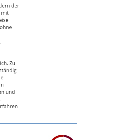
edern der
 mit
eise
 ohne
.
ich. Zu
ständig
he
em
nen und
.
erfahren