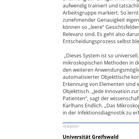
aufwendig trainiert und tatsäch
Arbeitsgruppe markiert. So lernt
zunehmender Genauigkeit eigens
können so „leere“ Gesichtsfelder
Relevanz sind. Es geht also dar
Entscheidungsprozess selbst ble
„Dieses System ist so universell
mikroskopischen Methoden in der 
den weiteren Anwendungsmöglichk
automatisierter Objekttische k
Erkennung von Elementen sind e
Objekttisch. „Jede Innovation zu
Patienten“, sagt der wissenschaf
Karlhans Endlich. „Das Mikrosko
in der Infektionsdiagnostik zu er
Anbieter
Universität Greifswald