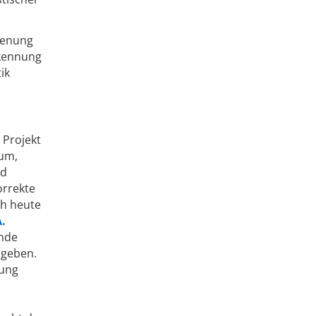
ienung
rkennung
ik
 Projekt
rum,
nd
orrekte
ch heute
A.
ende
 geben.
lung