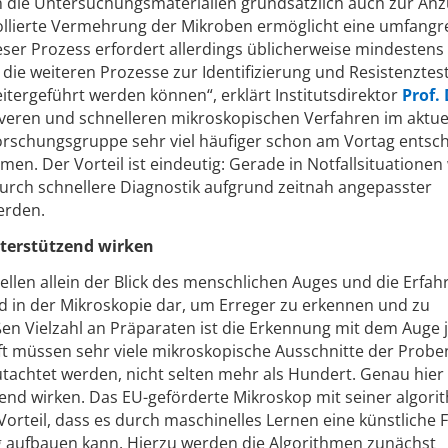
die Untersuchungsmaterialien grundsätzlich auch zur Anz
rollierte Vermehrung der Mikroben ermöglicht eine umfangr
eser Prozess erfordert allerdings üblicherweise mindestens
 die weiteren Prozesse zur Identifizierung und Resistenztes
itergeführt werden können“, erklärt Institutsdirektor
Prof. 
iveren und schnelleren mikroskopischen Verfahren im aktue
 Forschungsgruppe sehr viel häufiger schon am Vortag ents
n. Der Vorteil ist eindeutig: Gerade in Notfallsituationen
rch schnellere Diagnostik aufgrund zeitnah angepasster
erden.
nterstützend wirken
ellen allein der Blick des menschlichen Auges und die Erfah
 in der Mikroskopie dar, um Erreger zu erkennen und zu
en Vielzahl an Präparaten ist die Erkennung mit dem Auge 
t müssen sehr viele mikroskopische Ausschnitte der Probe
tachtet werden, nicht selten mehr als Hundert. Genau hier
tzend wirken. Das EU-geförderte Mikroskop mit seiner algori
Vorteil, dass es durch maschinelles Lernen eine künstliche
 aufbauen kann. Hierzu werden die Algorithmen zunächst