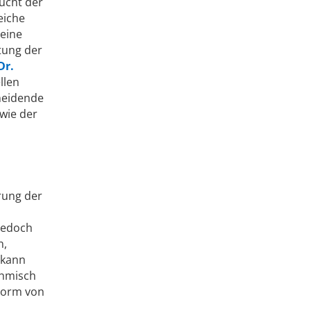
ucht der
eiche
 eine
tung der
Dr.
llen
cheidende
 wie der
rung der
jedoch
n,
 kann
thmisch
 Form von