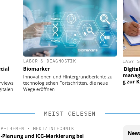
LABOR & DIAGNOSTIK
E AG
EASY SOFTWARE AG
cial
Biomarker
g im
Digitalisierung im
on digitaler
Personalmanagement: Von digitaler
Pers
Innovationen und Hintergrundberichte zu
n Steuerung
Ordnung zur KI-fähigen Steuerung
Ord
erviews
technologischen Fortschritten, die neue
italen
Wege eröffnen
MEIST GELESEN
OP-THEMEN
•
MEDIZINTECHNIK
News
D-Planung und ICG-Markierung bei