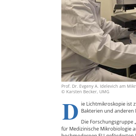
Prof. Dr. Evgeny A. Idelevich am Mik
© Karsten Becker, UMG
D
ie Lichtmikroskopie is
Bakterien und anderen 
Die Forschungsgruppe „T
für Medizinische Mikrobiologie a
hochmodernen EU-geförderten M