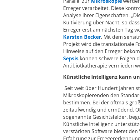
Parallel zur
Mikroskopie
werden 
Erreger verarbeitet. Diese kont
Analyse ihrer Eigenschaften. „Di
Kultivierung über Nacht, so dass
Erreger erst am nächsten Tag we
Karsten Becker
. Mit dem sensit
Projekt wird die translationale
Hinweise auf den Erreger bekomme
Sepsis
können schwere Folgen du
Antibiotkatherapie vermieden w
Künstliche Intelligenz kann u
Seit weit über Hundert Jahren st
Mikroskopierenden den Standard
bestimmen. Bei der oftmals groß
zeitaufwendig und ermüdend. Of
sogenannte Gesichtsfelder, begu
Künstliche Intelligenz unterstü
verstärkten Software bietet den 
Erfahrung zur Erregererkennung