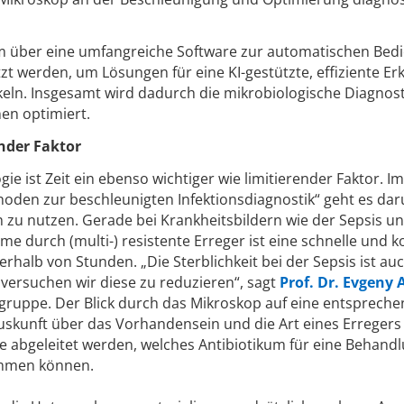
m über eine umfangreiche Software zur automatischen Bed
tzt werden, um Lösungen für eine KI-gestützte, effiziente E
eln. Insgesamt wird dadurch die mikrobiologische Diagnost
nen optimiert.
ender Faktor
ie ist Zeit ein ebenso wichtiger wie limitierender Faktor. Im
oden zur beschleunigten Infektionsdiagnostik“ geht es da
h zu nutzen. Gerade bei Krankheitsbildern wie der Sepsis u
 durch (multi-) resistente Erreger ist eine schnelle und k
erhalb von Stunden. „Die Sterblichkeit bei der Sepsis ist au
 versuchen wir diese zu reduzieren“, sagt
Prof. Dr. Evgeny 
sgruppe. Der Blick durch das Mikroskop auf eine entsprech
uskunft über das Vorhandensein und die Art eines Erregers
 abgeleitet werden, welches Antibiotikum für eine Behand
kommen können.