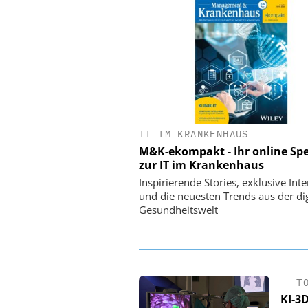
IT IM KRANKENHAUS
EASY SOFTWAR
M&K-ekompakt - Ihr online Spe
Digitalisierun
zur IT im Krankenhaus
Personalmanagement: V
Ordnung zur KI-fähige
Inspirierende Stories, exklusive Int
und die neuesten Trends aus der dig
Gesundheitswelt
T
KI-3