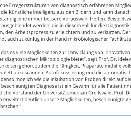
liche Erregerstrukturen von diagnostisch erfahrenen Mitgli
 die Künstliche Intelligenz aus den Bildern und kann danach
tändig eine immer bessere Vorauswahl treffen. Beispielsw
 ausgeblendet werden, die in diesem Fall für die Diagnostik
um, den Arbeitsprozess zu erleichtern und zu verkürzen. Der
ibt auch zukünftig in der Hand mikrobiologischer Fachärzte
, das es viele Möglichkeiten zur Entwicklung von innovativen
diagnostischen Mikrobiologie bietet“, sagt Prof. Dr. Idelev
eiten gehört zudem die Fähigkeit, Präparate mithilfe voll
omplett abzuscannen. Autofokussierung und die automatisc
benso möglich wie die Inkubation von Proben direkt auf d
r beschleunigten Diagnose ist ein Gewinn für alle Patientin
tliche Vorstand der Universitätsmedizin Greifswald, Prof. Dr
p erweitert deutlich unsere Möglichkeiten, beschleunigte V
forschen.“