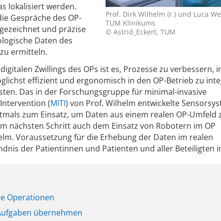
 lokalisiert werden.
Prof. Dirk Wilhelm (r.) und Luca W
ie Gespräche des OP-
TUM Klinikums
gezeichnet und präzise
© Astrid_Eckert, TUM
ologische Daten des
zu ermitteln.
igitalen Zwillings des OPs ist es, Prozesse zu verbessern, i
lichst effizient und ergonomisch in den OP-Betrieb zu inte
sten. Das in der Forschungsgruppe für minimal-invasive
Intervention (
MITI
) von Prof. Wilhelm entwickelte Sensorsy
tmals zum Einsatz, um Daten aus einem realen OP-Umfeld 
m nächsten Schritt auch dem Einsatz von Robotern im OP
elm. Voraussetzung für die Erhebung der Daten im realen
ndnis der Patientinnen und Patienten und aller Beteiligten 
che Operationen
 Aufgaben übernehmen