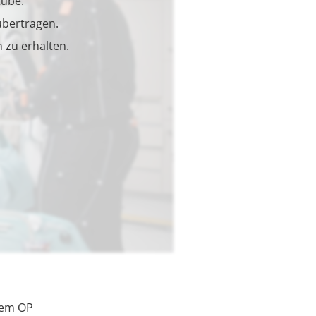
tube.
bertragen.
zu erhalten.
dem OP