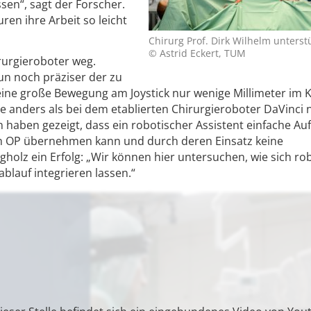
en“, sagt der Forscher.
uren ihre Arbeit so leicht
Chirurg Prof. Dirk Wilhelm unterst
© Astrid Eckert, TUM
rurgieroboter weg.
n noch präziser der zu
eine große Bewegung am Joystick nur wenige Millimeter im 
ie anders als bei dem etablierten Chirurgieroboter DaVinci
 haben gezeigt, dass ein robotischer Assistent einfache A
im OP übernehmen kann und durch deren Einsatz keine
holz ein Erfolg: „Wir können hier untersuchen, wie sich ro
ablauf integrieren lassen.“