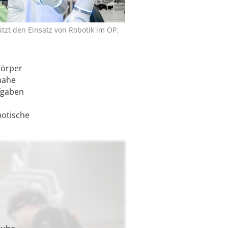
ützt den Einsatz von Robotik im OP.
Körper
 nahe
ufgaben
botische