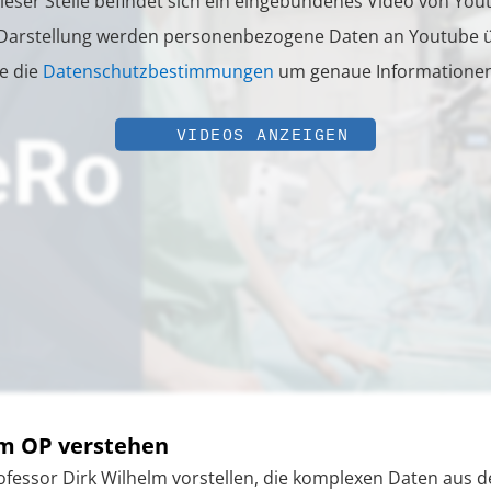
ieser Stelle befindet sich ein eingebundenes Video von You
 Darstellung werden personenbezogene Daten an Youtube ü
ie die
Datenschutzbestimmungen
um genaue Informationen 
VIDEOS ANZEIGEN
 im OP verstehen
ofessor Dirk Wilhelm vorstellen, die komplexen Daten aus 