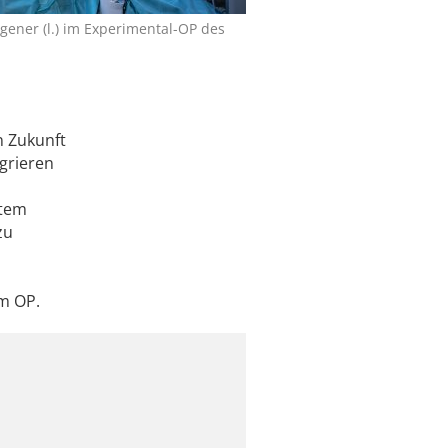
egener (l.) im Experimental-OP des
n Zukunft
grieren
stem
zu
im OP.