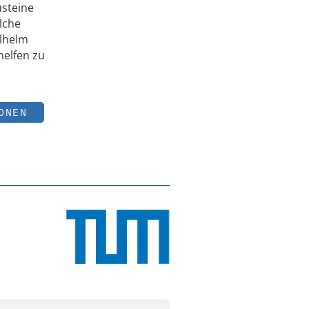
usteine
lche
ilhelm
helfen zu
ONEN