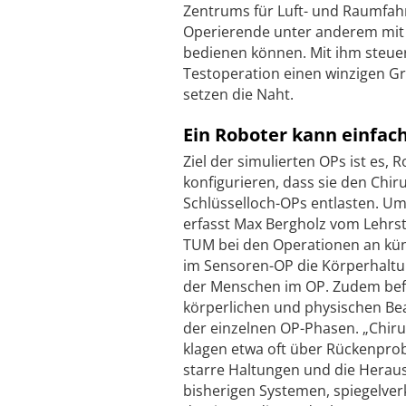
Zentrums für Luft- und Raumfahr
Operierende unter anderem mit H
bedienen können. Mit ihm steuer
Testoperation einen winzigen Gre
setzen die Naht.
Ein Roboter kann einfa
Ziel der simulierten OPs ist es, 
konfigurieren, dass sie den Chir
Schlüsselloch-OPs entlasten. Um
erfasst Max Bergholz vom Lehrs
TUM bei den Operationen an kün
im Sensoren-OP die Körperhal
der Menschen im OP. Zudem befra
körperlichen und physischen B
der einzelnen OP-Phasen. „Chir
klagen etwa oft über Rückenpro
starre Haltungen und die Herau
bisherigen Systemen, spiegelver