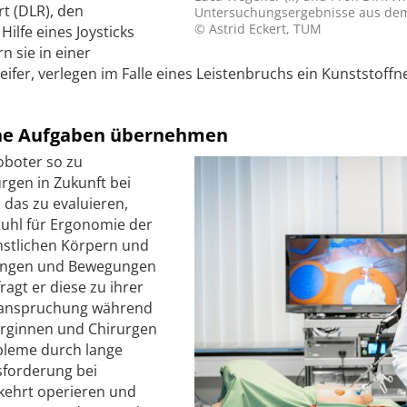
t (DLR), den
Untersuchungsergebnisse aus dem
© Astrid Eckert, TUM
ilfe eines Joysticks
n sie in einer
ifer, verlegen im Falle eines Leistenbruchs ein Kunststoffn
che Aufgaben übernehmen
Roboter so zu
urgen in Zukunft bei
 das zu evaluieren,
tuhl für Ergonomie der
stlichen Körpern und
tungen und Bewegungen
gt er diese zu ihrer
eanspruchung während
urginnen und Chirurgen
bleme durch lange
sforderung bei
kehrt operieren und