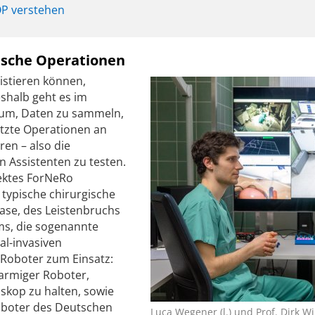
 OP verstehen
pische Operationen
istieren können,
shalb geht es im
rum, Daten zu sammeln,
tzte Operationen an
en – also die
 Assistenten zu testen.
ektes ForNeRo
 typische chirurgische
lase, des Leistenbruchs
ms, die sogenannte
al-invasiven
 Roboter zum Einsatz:
inarmiger Roboter,
skop zu halten, sowie
oboter des Deutschen
Luca Wegener (l.) und Prof. Dirk 