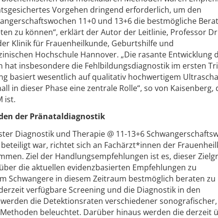
tätsgesichertes Vorgehen dringend erforderlich, um den
angerschaftswochen 11+0 und 13+6 die bestmögliche Bera
en zu können“, erklärt der Autor der Leitlinie, Professor Dr
er Klinik für Frauenheilkunde, Geburtshilfe und
inischen Hochschule Hannover. „Die rasante Entwicklung 
n hat insbesondere die Fehlbildungsdiagnostik im ersten T
ng basiert wesentlich auf qualitativ hochwertigem Ultraschal
all in dieser Phase eine zentrale Rolle“, so von Kaisenberg,
 ist.
den der Pränataldiagnostik
mester Diagnostik und Therapie @ 11-13+6 Schwangerschafts
eteiligt war, richtet sich an Fachärzt*innen der Frauenhei
mmen. Ziel der Handlungsempfehlungen ist es, dieser Ziel
über die aktuellen evidenzbasierten Empfehlungen zu
m Schwangere in diesem Zeitraum bestmöglich beraten zu
s derzeit verfügbare Screening und die Diagnostik in den
 werden die Detektionsraten verschiedener sonografischer,
Methoden beleuchtet. Darüber hinaus werden die derzeit ü