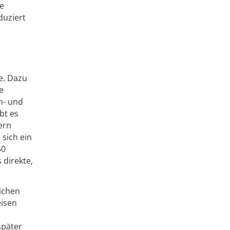
ie
duziert
e. Dazu
e
h- und
bt es
ern
 sich ein
50
 direkte,
ichen
eisen
später