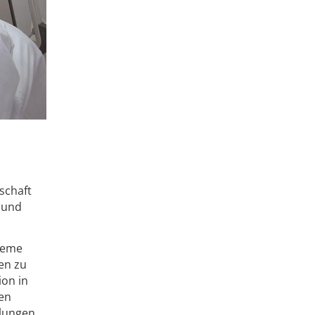
n
schaft
e und
leme
en zu
ion in
en
lungen