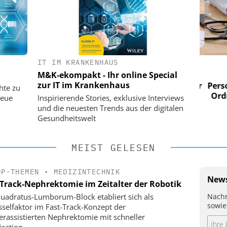
IT IM KRANKENHAUS
 AG
EASY SOFTWARE AG
M&K-ekompakt - Ihr online Special
im
Digitalisierung im
zur IT im Krankenhaus
n digitaler
Personalmanagement: Von digitaler
Perso
hte zu
 Steuerung
Ordnung zur KI-fähigen Steuerung
Ordn
neue
Inspirierende Stories, exklusive Interviews
und die neuesten Trends aus der digitalen
Gesundheitswelt
MEIST GELESEN
OP-THEMEN
•
MEDIZINTECHNIK
News
-Track-Nephrektomie im Zeitalter der Robotik
Nachr
uadratus-Lumborum-Block etabliert sich als
sowie
sselfaktor im Fast-Track-Konzept der
erassistierten Nephrektomie mit schneller
isation.