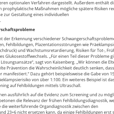
eren optionalen Verfahren dargestellt. Außerdem enthält d
rch prophylaktische Maßnahmen mögliche spätere Risiken re
 zur Gestaltung eines individuellen
.
rschaftsprobleme
ent der Erkennung verschiedener Schwangerschaftsproblem
 Fehlbildungen, Plazentationsstörungen wie Präeklampsi
chdruck) und Wachstumsretardierung, Risiken für Tot-, Frü
s Glukosestoffwechsels. „Für einen Teil dieser Probleme gi
 Lösungsansätze“, sagt von Kaisenberg. „Wir können die Elt
lte Prävention die Wahrscheinlichkeit deutlich senken, dass
manifestiert.“ Dazu gehört beispielsweise die Gabe von 1
klampsierisiko von über 1:100. Ein weiteres Beispiel ist das
ning auf Fehlbildungen mittels Ultraschall.
n ausführlich auf die Evidenz zum Screening und zu mögl
 betonen die Relevanz der frühen Fehlbildungsdiagnostik, w
nie die weiterführende Organdiagnostik zwischen den
 23+6 nicht ersetzen kann, da einige Fehlbildungen erst 