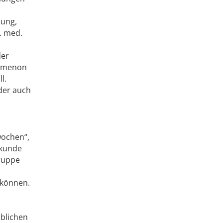
tung,
. med.
der
rimenon
l.
 der auch
wochen“,
lkunde
gruppe
 können.
blichen