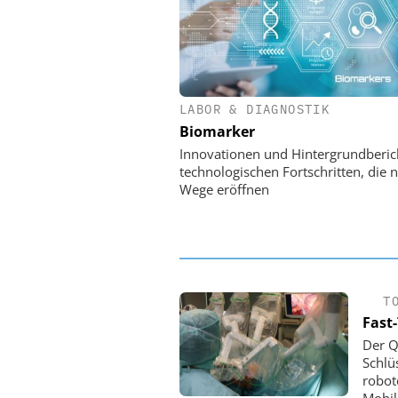
LABOR & DIAGNOSTIK
EASY SOFTWARE
Biomarker
Digitalisierung 
Personalmanagement: Vo
Innovationen und Hintergrundberic
Ordnung zur KI-fähigen
technologischen Fortschritten, die 
Wege eröffnen
T
Fast
Der Q
Schlü
robot
Mobil