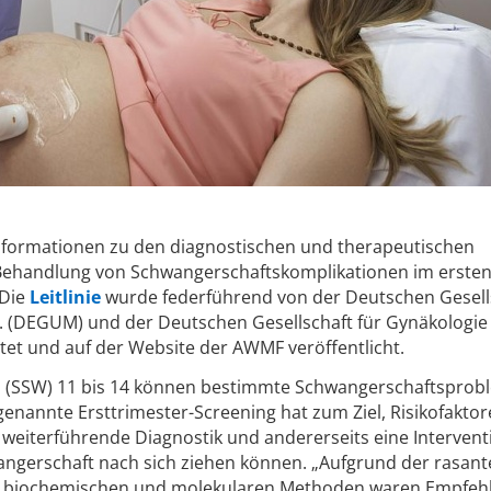
nformationen zu den diagnostischen und therapeutischen
 Behandlung von Schwangerschaftskomplikationen im erste
 Die
Leitlinie
wurde federführend von der Deutschen Gesell
e.V. (DEGUM) und der Deutschen Gesellschaft für Gynäkologi
tet und auf der Website der AWMF veröffentlicht.
 (SSW) 11 bis 14 können bestimmte Schwangerschaftsprob
enannte Ersttrimester-Screening hat zum Ziel, Risikofaktor
ne weiterführende Diagnostik und andererseits eine Intervent
ngerschaft nach sich ziehen können. „Aufgrund der rasant
n, biochemischen und molekularen Methoden waren Empfeh