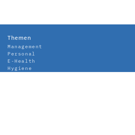
Themen
Management
Personal
E-Health
Hygiene
Labor
Medizintechnik
Klinikbau
Newsletter
Abo