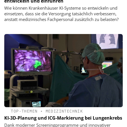
entwickeln und einführen
Wie können Krankenhäuser KI-Systeme so entwickeln und
einsetzen, dass sie die Versorgung tatsächlich verbessern,
anstatt medizinisches Fachpersonal zusätzlich zu belasten?
TOP-THEMEN
•
MEDIZINTECHNIK
KI-3D-Planung und ICG-Markierung bei Lungenkrebs
Dank moderner Screeningprogramme und innovativer