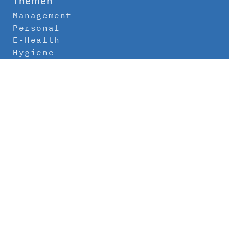
Themen
Management
Personal
E-Health
Hygiene
Labor
Medizintechnik
Klinikbau
Newsletter
Abo
Kontakt
Mediadaten
Über uns
Impressum
Datenschutz