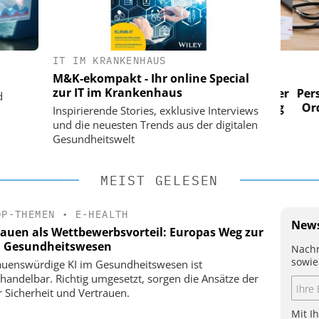
IT IM KRANKENHAUS
 AG
EASY SOFTWARE AG
M&K-ekompakt - Ihr online Special
im
Digitalisierung im
zur IT im Krankenhaus
n digitaler
Personalmanagement: Von digitaler
Perso
d
 Steuerung
Ordnung zur KI-fähigen Steuerung
Ordn
Inspirierende Stories, exklusive Interviews
und die neuesten Trends aus der digitalen
Gesundheitswelt
MEIST GELESEN
OP-THEMEN
•
E-HEALTH
News
rauen als Wettbewerbsvorteil: Europas Weg zur
m Gesundheitswesen
Nachr
sowie
auenswürdige KI im Gesundheitswesen ist
handelbar. Richtig umgesetzt, sorgen die Ansätze der
r Sicherheit und Vertrauen.
Mit I