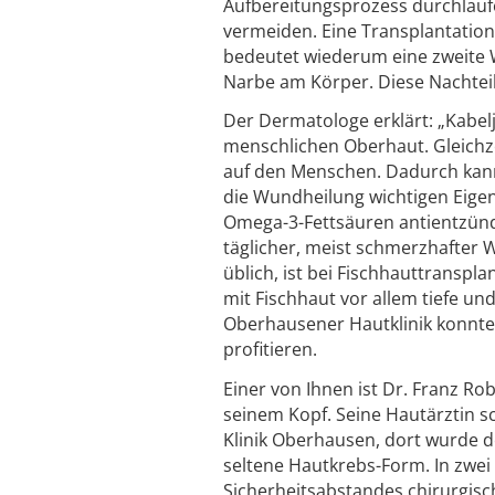
Aufbereitungsprozess durchlauf
vermeiden. Eine Transplantatio
bedeutet wiederum eine zweite W
Narbe am Körper. Diese Nachteil
Der Dermatologe erklärt: „Kabelj
menschlichen Oberhaut. Gleichze
auf den Menschen. Dadurch kann
die Wundheilung wichtigen Eigens
Omega-3-Fettsäuren antientzündl
täglicher, meist schmerzhafter
üblich, ist bei Fischhauttranspl
mit Fischhaut vor allem tiefe un
Oberhausener Hautklinik konnte
profitieren.
Einer von Ihnen ist Dr. Franz Ro
seinem Kopf. Seine Hautärztin sch
Klinik Oberhausen, dort wurde d
seltene Hautkrebs-Form. In zwe
Sicherheitsabstandes chirurgisc