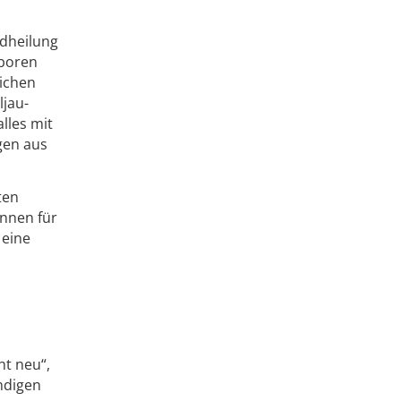
dheilung
aboren
ichen
ljau-
lles mit
gen aus
ten
innen für
 eine
ht neu“,
ndigen