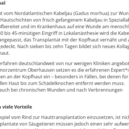
aal
ut vom Nordatlantischen Kabeljau (Gadus morhua) zur Wun
Hautschichten von frisch gefangenem Kabeljau in Speziall
aufbereitet und im Krankenhaus auf eine Wunde am menschl
0 bis 45-minütigen Eingriff in Lokalanästhesie wird die Kabe
angepasst, das Transplantat mit der Kopfhaut vernäht und a
deckt. Nach sieben bis zehn Tagen bildet sich neues Kolla
haut.
rfahren deutschlandweit von nur wenigen Kliniken angebo
tumorzentrum Oberhausen setzen es die erfahrenen Expert*
n an der Kopfhaut ein – besonders in Fällen, bei denen für
ellen Haut bis zum Schädelknochen entfernt werden muss.
n auch bei chronischen Wunden und nach Verbrennungen
viele Vorteile
ispiel vom Rind zur Hauttransplantation einzusetzen, ist nic
nsplantate von Säugetieren müssen jedoch einen sehr aufwe