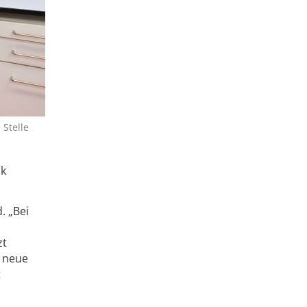
 Stelle
ik
. „Bei
zt
s neue
t