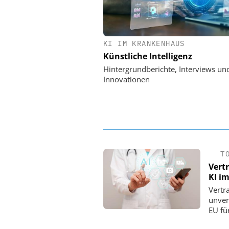
KI IM KRANKENHAUS
EASY SOFTWARE
Künstliche Intelligenz
Digitalisierung 
Personalmanagement: Vo
Hintergrundberichte, Interviews un
Ordnung zur KI-fähigen
Innovationen
T
Vert
KI i
Vertr
unver
EU fü