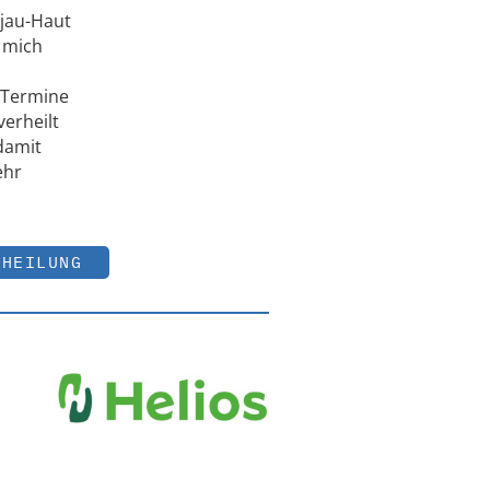
jau-Haut
 mich
 Termine
erheilt
damit
ehr
DHEILUNG