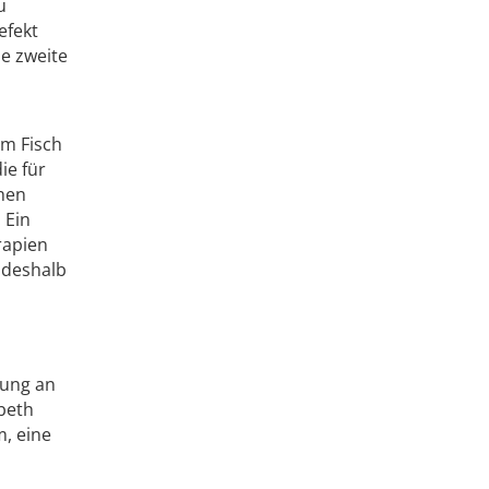
u
efekt
e zweite
om Fisch
ie für
chen
 Ein
rapien
s deshalb
bung an
abeth
m, eine