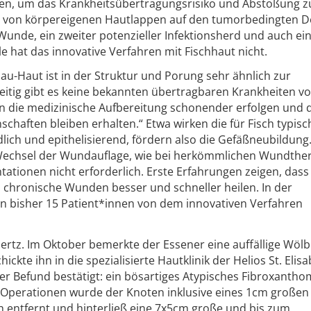
en, um das Krankheitsübertragungsrisiko und Abstoßung z
n von körpereigenen Hautlappen auf den tumorbedingten D
unde, ein zweiter potenzieller Infektionsherd und auch ein
e hat das innovative Verfahren mit Fischhaut nicht.
au-Haut ist in der Struktur und Porung sehr ähnlich zur
itig gibt es keine bekannten übertragbaren Krankheiten v
 die medizinische Aufbereitung schonender erfolgen und d
chaften bleiben erhalten.“ Etwa wirken die für Fisch typis
ich und epithelisierend, fördern also die Gefäßneubildung.
 Wechsel der Wundauflage, wie bei herkömmlichen Wundthe
antationen nicht erforderlich. Erste Erfahrungen zeigen, das
d chronische Wunden besser und schneller heilen. In der
n bisher 15 Patient*innen von dem innovativen Verfahren
bertz. Im Oktober bemerkte der Essener eine auffällige Wöl
ickte ihn in die spezialisierte Hautklinik der Helios St. Elis
er Befund bestätigt: ein bösartiges Atypisches Fibroxantho
i Operationen wurde der Knoten inklusive eines 1cm großen
h entfernt und hinterließ eine 7x5cm große und bis zum