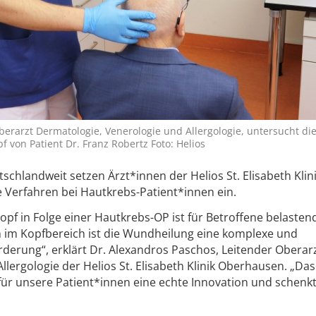
erarzt Dermatologie, Venerologie und Allergologie, untersucht die
 von Patient Dr. Franz Robertz Foto: Helios
schlandweit setzen Ärzt*innen der Helios St. Elisabeth Klin
 Verfahren bei Hautkrebs-Patient*innen ein.
f in Folge einer Hautkrebs-OP ist für Betroffene belastend
im Kopfbereich ist die Wundheilung eine komplexe und
erung“, erklärt Dr. Alexandros Paschos, Leitender Oberar
lergologie der Helios St. Elisabeth Klinik Oberhausen. „Da
 für unsere Patient*innen eine echte Innovation und schenk