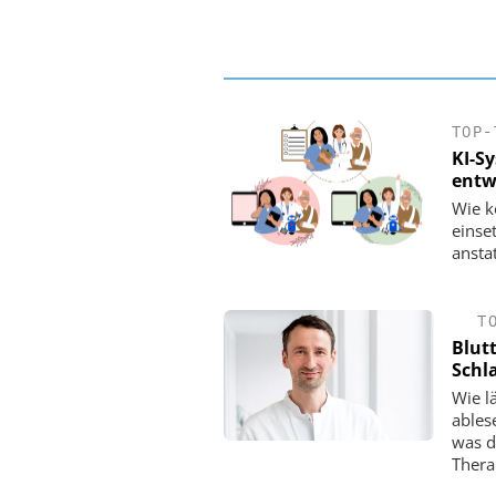
TOP-
KI-S
entw
Wie k
einse
ansta
T
Blut
Schl
Wie l
ablese
was d
Thera