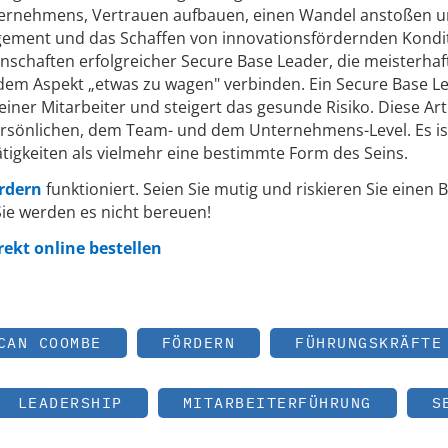
ternehmens, Vertrauen aufbauen, einen Wandel anstoßen u
gement und das Schaffen von innovationsfördernden Kondi
enschaften erfolgreicher Secure Base Leader, die meisterhaf
dem Aspekt „etwas zu wagen" verbinden. Ein Secure Base L
einer Mitarbeiter und steigert das gesunde Risiko. Diese Art
ersönlichen, dem Team- und dem Unternehmens-Level. Es is
ätigkeiten als vielmehr eine bestimmte Form des Seins.
rdern
funktioniert. Seien Sie mutig und riskieren Sie einen Bl
Sie werden es nicht bereuen!
rekt online bestellen
CAN COOMBE
FÖRDERN
FÜHRUNGSKRÄFTE
LEADERSHIP
MITARBEITERFÜHRUNG
S