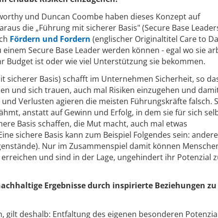
sworthy und Duncan Coombe haben dieses Konzept auf
aus die „Führung mit sicherer Basis" (Secure Base Leader
uch
Fördern und Fordern
(englischer Originaltitel Care to D
zu einem Secure Base Leader werden können - egal wo sie ar
hr Budget ist oder wie viel Unterstützung sie bekommen.
t sicherer Basis) schafft im Unternehmen Sicherheit, so da
hlen und sich trauen, auch mal Risiken einzugehen und dami
 und Verlusten agieren die meisten Führungskräfte falsch. S
lähmt, anstatt auf Gewinn und Erfolg, in dem sie für sich selb
chere Basis schaffen, die Mut macht, auch mal etwas
ine sichere Basis kann zum Beispiel Folgendes sein: andere
genstände). Nur im Zusammenspiel damit können Menschen
erreichen und sind in der Lage, ungehindert ihr Potenzial 
nachhaltige Ergebnisse durch inspirierte Beziehungen zu
, gilt deshalb: Entfaltung des eigenen besonderen Potenzia