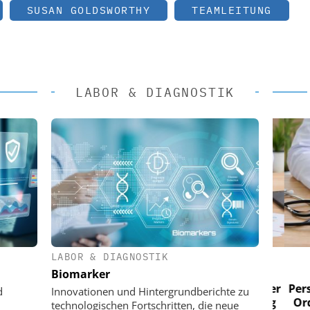
SUSAN GOLDSWORTHY
TEAMLEITUNG
LABOR & DIAGNOSTIK
LABOR & DIAGNOSTIK
 AG
EASY SOFTWARE AG
Biomarker
im
Digitalisierung im
n digitaler
Personalmanagement: Von digitaler
Perso
d
Innovationen und Hintergrundberichte zu
 Steuerung
Ordnung zur KI-fähigen Steuerung
Ordn
technologischen Fortschritten, die neue