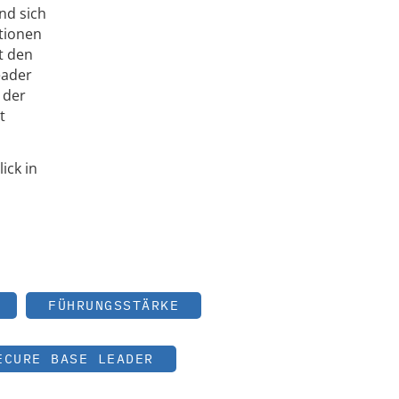
nd sich
tionen
t den
eader
 der
t
ick in
FÜHRUNGSSTÄRKE
ECURE BASE LEADER