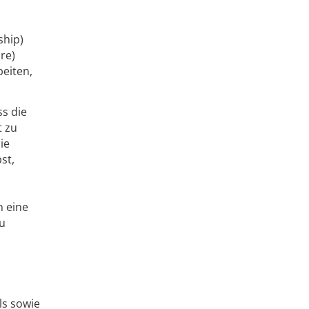
ship)
are)
beiten,
ss die
t zu
ie
st,
 eine
zu
ls sowie