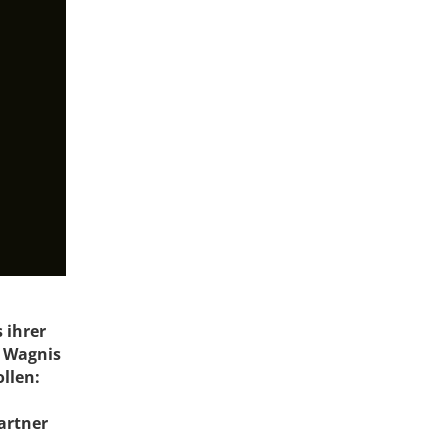
 ihrer
 Wagnis
ollen:
artner