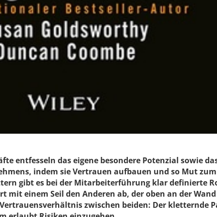
fte entfesseln das eigene besondere Potenzial sowie das
ehmens, indem sie Vertrauen aufbauen und so Mut zum
tern gibt es bei der Mitarbeiterführung klar definierte R
ert mit einem Seil den Anderen ab, der oben an der Wand
 Vertrauensverhältnis zwischen beiden: Der kletternde P
ihm erlaubt Risiken einzugehen.