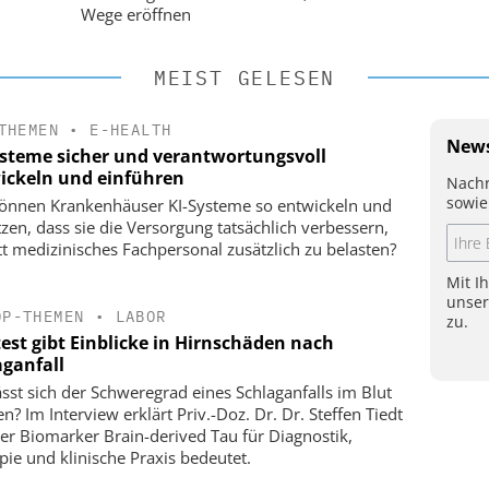
Wege eröffnen
MEIST GELESEN
THEMEN
•
E-HEALTH
News
ysteme sicher und verantwortungsvoll
ickeln und einführen
Nachr
sowie
önnen Krankenhäuser KI-Systeme so entwickeln und
tzen, dass sie die Versorgung tatsächlich verbessern,
tt medizinisches Fachpersonal zusätzlich zu belasten?
Mit I
unse
OP-THEMEN
•
LABOR
zu.
test gibt Einblicke in Hirnschäden nach
aganfall
ässt sich der Schweregrad eines Schlaganfalls im Blut
n? Im Interview erklärt Priv.-Doz. Dr. Dr. Steffen Tiedt
er Biomarker Brain-derived Tau für Diagnostik,
pie und klinische Praxis bedeutet.