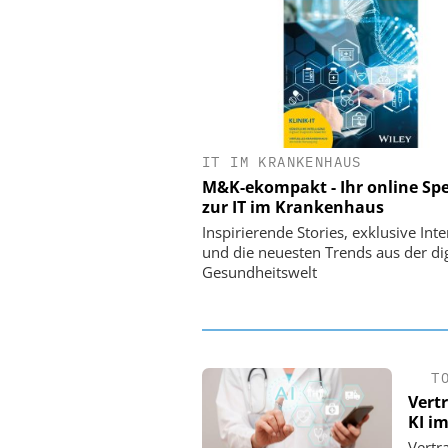
IT IM KRANKENHAUS
EASY SOFTWARE
M&K-ekompakt - Ihr online Spe
Digitalisierung 
zur IT im Krankenhaus
Personalmanagement: Vo
Ordnung zur KI-fähigen
Inspirierende Stories, exklusive Int
und die neuesten Trends aus der dig
Gesundheitswelt
T
Vert
KI i
Vertr