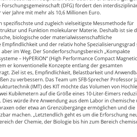
 Forschungsgemeinschaft (DFG) fördert den interdisziplinä
 vier Jahre mit mehr als 10,6 Millionen Euro.
 spezifischste und zugleich vielseitigste Messmethode für
Struktur und Funktion molekularer Materie. Deshalb ist sie d
che, biologische oder materialwissenschaftliche
 Empfindlichkeit und der relativ hohe Spezialisierungsgrad
z aber im Weg. Der Sonderforschungsbereich „Kompakte
ysteme – HyPERiON“ (High Performance Compact Magneti
dem er konventionelle Konzepte entlang der gesamten
agt. Ziel ist es, Empfindlichkeit, Belastbarkeit und Anwendb
en zu verbessern. Das Team um SFB-Sprecher Professor J
trukturtechnik (IMT) des KIT möchte das Volumen von Hochle
i Kubikmetern auf die Größe eines 10-Liter-Eimers reduzi
0. Dies würde ihre Anwendung aus dem Labor in chemische
praxen oder etwa an Grenzübergänge ermöglichen und die
tzbar machen. „Letztendlich geht es um die Erforschung ne
eich der Chemie, der Biologie bis hin zum Bereich chemis