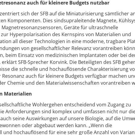
tresonanz auch für kleinere Budgets nutzbar
zentriert sich der SFB auf die Miniaturisierung sämtlicher a
ten Komponenten. Dies sindsupraleitende Magnete, Kühlsy
, Magnetresonanzsensoren, Geräte für ultraschnelle
zur Hyperpolarisation des Kernspins von Materialien und
ation all dieser Technologien in eine moderne, tragbare Pl
ndungen von gesellschaftlicher Relevanz vorantreiben kön
en, beim Einsatz von medizinischen Implantaten oder bei de
rklärt SFB-Sprecher Korvink. Die Beteiligten des SFB gehe
isse die schnelle und hochauflösende Charakterisierung v
er Resonanz auch für kleinere Budgets verfügbar machen un
 der Chemie und den Materialwissenschaften vorantreiben 
n Materialien
 gesellschaftliche Wohlergehen entscheidend vom Zugang zu
die Anforderungen sind komplex und umfassen nicht nur di
 auch seine Auswirkungen auf unsere Biologie, auf die Umw
rgewonnen oder abgebaut werden kann. „Wenn die
ll und hochauflösend für eine sehr große Anzahl von Varian