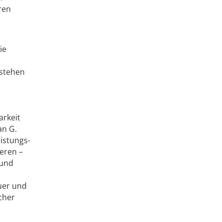
ren
ie
 stehen
c
arkeit
an G.
istungs-
eren –
 und
uer und
cher