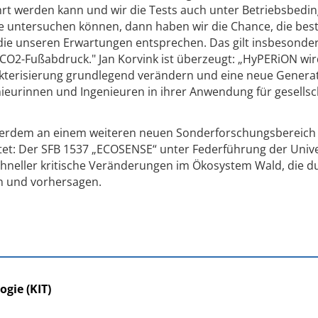
rt werden kann und wir die Tests auch unter Betriebsbedi
 untersuchen können, dann haben wir die Chance, die bes
 die unseren Erwartungen entsprechen. Das gilt insbesonde
 CO2-Fußabdruck." Jan Korvink ist überzeugt: „HyPERiON wir
akterisierung grundlegend verändern und eine neue Genera
eurinnen und Ingenieuren in ihrer Anwendung für gesellsch
erdem an einem weiteren neuen Sonderforschungsbereich b
artet: Der SFB 1537 „ECOSENSE“ unter Federführung der Unive
chneller kritische Veränderungen im Ökosystem Wald, die d
n und vorhersagen.
ogie (KIT)