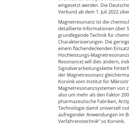
eingesetzt werden. Die Deutsche
Verbund ab dem 1. Juli 2022 über
Magnetresonanz ist die chemisch
detaillierte Informationen über 
grundlegende Technik für chemis
Charakterisierungen. Die geringe
einem flächendeckenden Einsat
Hochleistungs-Magnetresonanzs
Resonance) will dies ändern, in
Signalverarbeitungskette hinterfr
der Magnetresonanz gleichermaß
Korvink vom Institut für Mikros
Magnetresonanzsystemen von zwe
also um mehr als den Faktor 20
pharmazeutische Fabriken, Arzt
Technologie damit universell nu
aufregender Anwendungen im Ber
Verfahrenstechnik“ so Korvink.