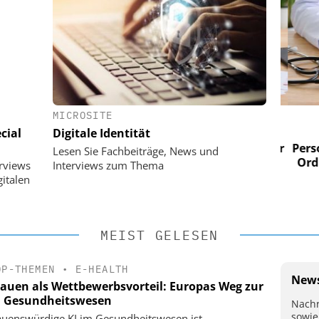
MICROSITE
 AG
EASY SOFTWARE AG
cial
Digitale Identität
im
Digitalisierung im
n digitaler
Personalmanagement: Von digitaler
Perso
Lesen Sie Fachbeiträge, News und
 Steuerung
Ordnung zur KI-fähigen Steuerung
Ordn
erviews
Interviews zum Thema
italen
MEIST GELESEN
OP-THEMEN
•
E-HEALTH
News
rauen als Wettbewerbsvorteil: Europas Weg zur
m Gesundheitswesen
Nachr
sowie
auenswürdige KI im Gesundheitswesen ist