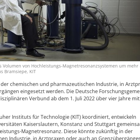
s Volumen von Hochleistungs-Magnetresonanzsystemen um mehr 
us Bramsiepe, KIT
n der chemischen und pharmazeutischen Industrie, in Arztp
rgängen eingesetzt werden. Die Deutsche Forschungsgeme
disziplinären Verbund ab dem 1. Juli 2022 über vier Jahre mi
her Instituts für Technologie (KIT) koordiniert, entwickeln
ersitäten Kaiserslautern, Konstanz und Stuttgart gemeins
eistungs-Magnetresonanz. Diese könnte zukünftig in der
en Industrie, in Arztpraxen oder auch an Grenzübergänge