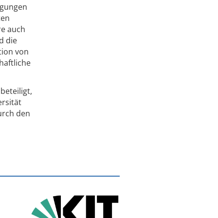
ngungen
ten
re auch
d die
tion von
aftliche
eteiligt,
rsität
urch den