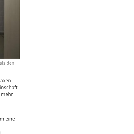
als den
raxen
inschaft
t mehr
am eine
n