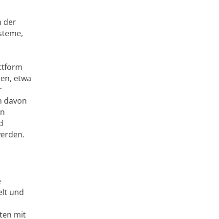
n der
steme,
attform
nen, etwa
r
n davon
on
d
werden.
e
elt und
ten mit