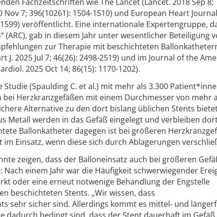
nden Fachzeitschriften wie The Lancet (Lancet. 2018 Sep 8;
0 Nov 7; 396(10261): 1504-1510) und European Heart Journal
-1599) veröffentlicht. Eine internationale Expertengruppe, d
(ARC), gab in diesem Jahr unter wesentlicher Beteiligung 
pfehlungen zur Therapie mit beschichteten Ballonkatheter
t J. 2025 Jul 7; 46(26): 2498-2519) und im Journal of the Ame
ardiol. 2025 Oct 14; 86(15): 1170-1202).
e Studie (Spaulding C. et al.) mit mehr als 3.300 Patient*inn
ch bei Herzkranzgefäßen mit einem Durchmesser von mehr a
chere Alternative zu den dort bislang üblichen Stents bietet
 Metall werden in das Gefäß eingelegt und verbleiben dort
chtete Ballonkatheter dagegen ist bei größeren Herzkranzge
t im Einsatz, wenn diese sich durch Ablagerungen verschlie
nnte zeigen, dass der Balloneinsatz auch bei größeren Gef
 Nach einem Jahr war die Häufigkeit schwerwiegender Erei
farkt oder eine erneut notwenige Behandlung der Engstelle
en beschichteten Stents. „Wir wissen, dass
sehr sicher sind. Allerdings kommt es mittel- und längerfr
ie dadurch bedingt sind, dass der Stent dauerhaft im Gefäß