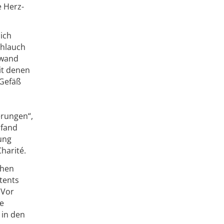
e Herz-
ich
chlauch
ßwand
it denen
 Gefäß
rungen“,
rfand
ung
harité.
chen
tents
 Vor
te
 in den