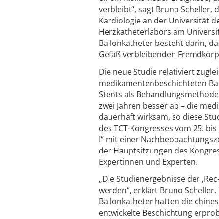
verbleibt“, sagt Bruno Scheller, 
Kardiologie an der Universität d
Herzkatheterlabors am Universit
Ballonkatheter besteht darin, d
Gefäß verbleibenden Fremdkörpe
Die neue Studie relativiert zugle
medikamentenbeschichteten Ballo
Stents als Behandlungsmethode
zwei Jahren besser ab – die med
dauerhaft wirksam, so diese St
des TCT-Kongresses vom 25. bis 
I“ mit einer Nachbeobachtungszeit
der Hauptsitzungen des Kongres
Expertinnen und Experten.
„Die Studienergebnisse der ‚Rec
werden“, erklärt Bruno Scheller
Ballonkatheter hatten die chines
entwickelte Beschichtung erprob