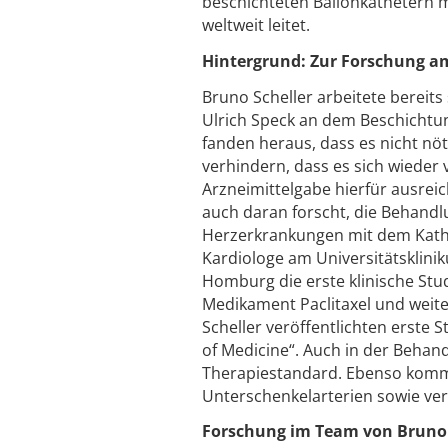
beschichteten Ballonkathetern m
weltweit leitet.
Hintergrund: Zur Forschung 
Bruno Scheller arbeitete bereit
Ulrich Speck an dem Beschichtun
fanden heraus, dass es nicht nöt
verhindern, dass es sich wieder 
Arzneimittelgabe hierfür ausrei
auch daran forscht, die Behand
Herzerkrankungen mit dem Kathet
Kardiologe am Universitätskliniku
Homburg die erste klinische Stu
Medikament Paclitaxel und weite
Scheller veröffentlichten erste 
of Medicine“. Auch in der Behan
Therapiestandard. Ebenso kommt
Unterschenkelarterien sowie ve
Forschung im Team von Bruno S