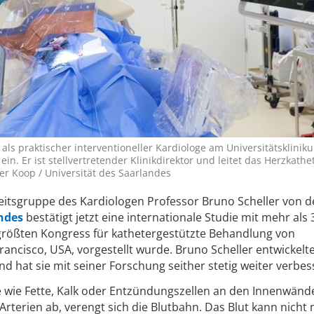
als praktischer interventioneller Kardiologe am Universitätsklinik
ein. Er ist stellvertretender Klinikdirektor und leitet das Herzkathe
er Koop / Universität des Saarlandes
eitsgruppe des Kardiologen Professor Bruno Scheller von d
andes
bestätigt jetzt eine internationale Studie mit mehr als 
 größten Kongress für kathetergestützte Behandlung von
rancisco, USA, vorgestellt wurde. Bruno Scheller entwickelte
 hat sie mit seiner Forschung seither stetig weiter verbes
e wie Fette, Kalk oder Entzündungszellen an den Innenwänd
terien ab, verengt sich die Blutbahn. Das Blut kann nicht