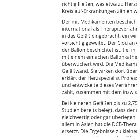
richtig fließen, was etwa zu Her
Kreislauf-Erkrankungen zählen 
Der mit Medikamenten beschichte
international als Therapieverfa
in das Gefäß eingebracht, ein w
vorsichtig geweitet. Der Clou a
der Ballon beschichtet ist, tief
mit einem einfachen Ballonkathete
überwuchert wird. Die Medikamen
Gefäßwand. Sie wirken dort üb
erklärt der Herzspezialist Profe
und entwickelte dieses Verfahre
zählt, zusammen mit dem inzwisc
Bei kleineren Gefäßen bis zu 2,7
Studien bereits belegt, dass de
gleichwertig oder gar überlegen i
allem in Asien hat die DCB-Ther
ersetzt. Die Ergebnisse zu klei