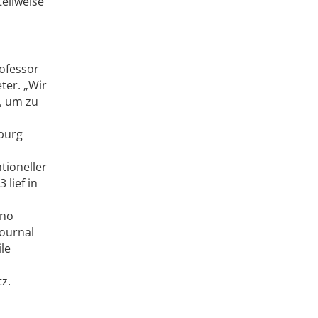
teilweise
rofessor
ter. „Wir
n, um zu
mburg
tioneller
 lief in
uno
Journal
le
z.