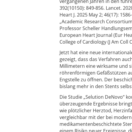
vergangenen Jahren in den führe
392(10150): 849-856. Lancet. 202
Heart J. 2025 May 2; 46(17): 1586
„Academic Research Consortium“ 
Professor Scheller Handlungsem
European Heart Journal (Eur Hear
College of Cardiology (J Am Coll C
Jetzt hat eine neue international
gezeigt, dass das Verfahren au
Millimetern eine wirksame und si
röhrenförmigen Gefäßstützen aus
Engstelle zu öffnen. Der beschi
bislang mehr in den Stents selbs
Die Studie „Selution DeNovo“ ko
überzeugende Ergebnisse bringt:
wie plötzlicher Herztod, Herzin
vergleichbar mit der bei modern
medikamentenbeschichtete Stents 
einem Risiko neuer Ereignisse, d