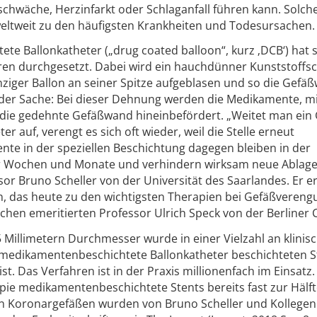
zschwäche, Herzinfarkt oder Schlaganfall führen kann. Solch
weltweit zu den häufigsten Krankheiten und Todesursachen.
te Ballonkatheter („drug coated balloon“, kurz ‚DCB‘) hat s
hren durchgesetzt. Dabei wird ein hauchdünner Kunststoffs
inziger Ballon an seiner Spitze aufgeblasen und so die Gefä
n der Sache: Bei dieser Dehnung werden die Medikamente, m
 in die gedehnte Gefäßwand hineinbefördert. „Weitet man ein
r auf, verengt es sich oft wieder, weil die Stelle erneut
te in der speziellen Beschichtung dagegen bleiben in der
er Wochen und Monate und verhindern wirksam neue Ablage
ssor Bruno Scheller von der Universität des Saarlandes. Er e
n, das heute zu den wichtigsten Therapien bei Gefäßvereng
hen emeritierten Professor Ulrich Speck von der Berliner C
5 Millimetern Durchmesser wurde in einer Vielzahl an klinis
r medikamentenbeschichtete Ballonkatheter beschichteten S
st. Das Verfahren ist in der Praxis millionenfach im Einsatz.
apie medikamentenbeschichtete Stents bereits fast zur Hälf
nen Koronargefäßen wurden von Bruno Scheller und Kollegen