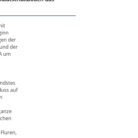
mit
ginn
gen der
 und der
KA um
endstes
luss auf
en
ganze
ichen
Fluren,