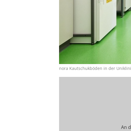
nora Kautschukböden in der Unikli
An d