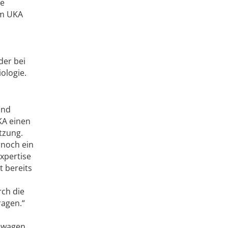
ie
im UKA
der bei
ologie.
und
KA einen
tzung.
 noch ein
xpertise
t bereits
rch die
ragen.“
swagen