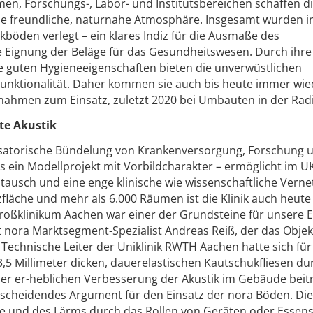
men, Forschungs-, Labor- und Institutsbereichen schaffen d
e freundliche, naturnahe Atmosphäre. Insgesamt wurden 
öden verlegt – ein klares Indiz für die Ausmaße des
Eignung der Beläge für das Gesundheitswesen. Durch ihre
ie guten Hygieneeigenschaften bieten die unverwüstlichen
 Funktionalität. Daher kommen sie auch bis heute immer wie
men zum Einsatz, zuletzt 2020 bei Umbauten in der Radi
te Akustik
isatorische Bündelung von Krankenversorgung, Forschung 
 ein Modellprojekt mit Vorbildcharakter – ermöglicht im U
stausch und eine enge klinische wie wissenschaftliche Verne
läche und mehr als 6.000 Räumen ist die Klinik auch heute
roßklinikum Aachen war einer der Grundsteine für unsere E
 nora Marktsegment-Spezialist Andreas Reiß, der das Objek
 Technische Leiter der Uniklinik RWTH Aachen hatte sich für
,5 Millimeter dicken, dauerelastischen Kautschukfliesen du
ner er-heblichen Verbesserung der Akustik im Gebäude beit
t-scheidendes Argument für den Einsatz der nora Böden. Die
 und des Lärms durch das Rollen von Geräten oder Essen