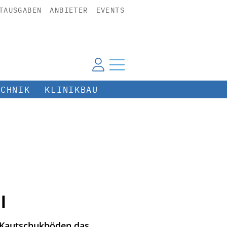
TAUSGABEN
ANBIETER
EVENTS
ECHNIK
KLINIKBAU
l
ra Kautschukböden das