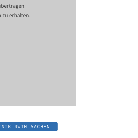
bertragen.
zu erhalten.
INIK RWTH AACHEN