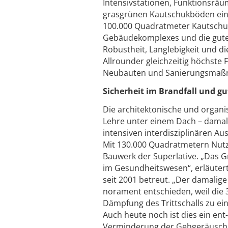
Intensivstationen, Funktionsräu
grasgrünen Kautschukböden ein
100.000 Quadratmeter Kautschukb
Gebäudekomplexes und die gute 
Robustheit, Langlebigkeit und d
Allrounder gleichzeitig höchste
Neubauten und Sanierungsmaßnah
Sicherheit im Brandfall und gu
Die architektonische und organ
Lehre unter einem Dach – damals
intensiven interdisziplinären Au
Mit 130.000 Quadratmetern Nutzf
Bauwerk der Superlative. „Das G
im Gesundheitswesen“, erläutert
seit 2001 betreut. „Der damalige
norament entschieden, weil die 3
Dämpfung des Trittschalls zu ei
Auch heute noch ist dies ein en
Verminderung der Gehgeräusche