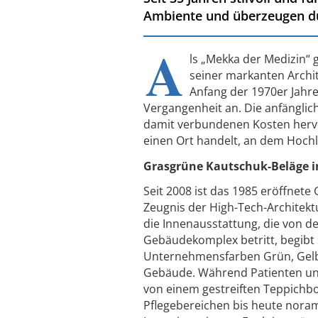
Ambiente und überzeugen du
A
ls „Mekka der Medizin“ g
seiner markanten Archi
Anfang der 1970er Jahre
Vergangenheit an. Die anfängli
damit verbundenen Kosten hervo
einen Ort handelt, an dem Hochl
Grasgrüne Kautschuk-Beläge i
Seit 2008 ist das 1985 eröffnet
Zeugnis der High-Tech-Architekt
die Innenausstattung, die von 
Gebäudekomplex betritt, begibt s
Unternehmensfarben Grün, Gelb,
Gebäude. Während Patienten und
von einem gestreiften Teppichb
Pflegebereichen bis heute nora