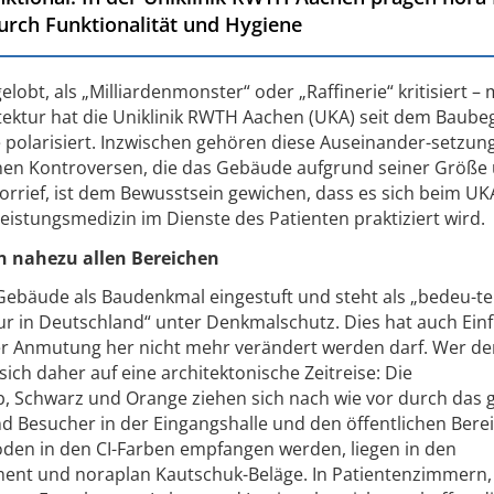
rch Funktionalität und Hygiene
elobt, als „Milliardenmonster“ oder „Raffinerie“ kritisiert – 
tektur hat die Uniklinik RWTH Aachen (UKA) seit dem Baube
 polarisiert. Inzwischen gehören diese Auseinander-setzun
chen Kontroversen, die das Gebäude aufgrund seiner Größe
rrief, ist dem Bewusstsein gewichen, dass es sich beim U
eistungsmedizin im Dienste des Patienten praktiziert wird.
n nahezu allen Bereichen
e Gebäude als Baudenkmal eingestuft und steht als „bedeu-t
ur in Deutschland“ unter Denkmalschutz. Dies hat auch Einf
der Anmutung her nicht mehr verändert werden darf. Wer d
ich daher auf eine architektonische Zeitreise: Die
 Schwarz und Orange ziehen sich nach wie vor durch das 
 Besucher in der Eingangshalle und den öffentlichen Bere
oden in den CI-Farben empfangen werden, liegen in den
ment und noraplan Kautschuk-Beläge. In Patientenzimmern, 