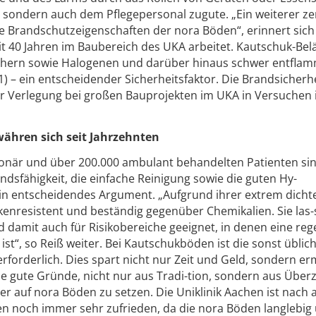
 sondern auch dem Pflegepersonal zugute. „Ein weiterer ze
e Brandschutzeigenschaften der nora Böden“, erinnert sich
eit 40 Jahren im Baubereich des UKA arbeitet. Kautschuk-Bel
achern sowie Halogenen und darüber hinaus schwer entfla
1) – ein entscheidender Sicherheitsfaktor. Die Brandsicherh
r Verlegung bei großen Bauprojekten im UKA in Versuchen
ähren sich seit Jahrzehnten
tionär und über 200.000 ambulant behandelten Patienten sin
dsfähigkeit, die einfache Reinigung sowie die guten Hy-
ein entscheidendes Argument. „Aufgrund ihrer extrem dicht
kenresistent und beständig gegenüber Chemikalien. Sie las-
nd damit auch für Risikobereiche geeignet, in denen eine re
ist“, so Reiß weiter. Bei Kautschukböden ist die sonst üblic
forderlich. Dies spart nicht nur Zeit und Geld, sondern er
e gute Gründe, nicht nur aus Tradi-tion, sondern aus Übe
 auf nora Böden zu setzen. Die Uniklinik Aachen ist nach a
n noch immer sehr zufrieden, da die nora Böden langlebig