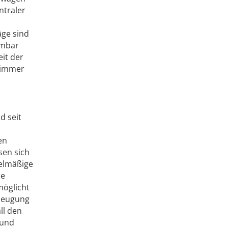
ntraler
äge sind
mmbar
eit der
 immer
d seit
en
sen sich
gelmäßige
he
möglicht
rzeugung
ll den
 und