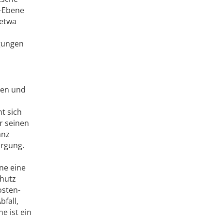
U-Ebene
 etwa
ngungen
hen und
ht sich
r seinen
anz
orgung.
ne eine
chutz
osten-
bfall,
e ist ein