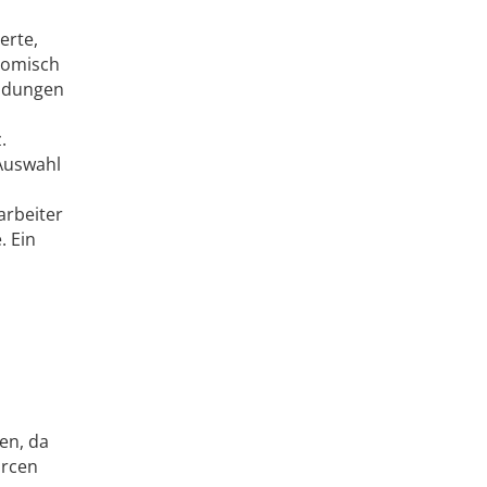
erte,
onomisch
eidungen
.
Auswahl
arbeiter
. Ein
en, da
urcen