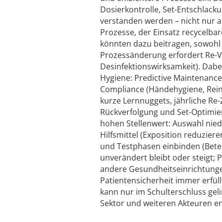
Dosierkontrolle, Set-Entschlacku
verstanden werden – nicht nur al
Prozesse, der Einsatz recycelba
könnten dazu beitragen, sowohl 
Prozessänderung erfordert Re-Val
Desinfektionswirksamkeit). Dabei
Hygiene: Predictive Maintenance f
Compliance (Händehygiene, Rein
kurze Lernnuggets, jährliche Re-
Rückverfolgung und Set-Optimier
hohen Stellenwert: Auswahl nie
Hilfsmittel (Exposition reduzie
und Testphasen einbinden (Bete
unverändert bleibt oder steigt;
andere Gesundheitseinrichtunge
Patientensicherheit immer erfül
kann nur im Schulterschluss geli
Sektor und weiteren Akteuren en