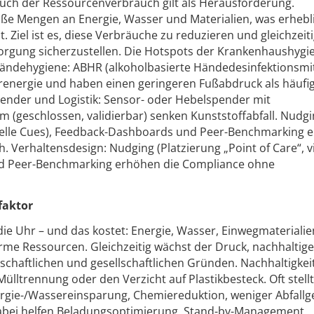
uch der Ressourcenverbrauch gilt als Herausforderung.
e Mengen an Energie, Wasser und Materialien, was erhebl
 Ziel ist es, diese Verbräuche zu reduzieren und gleichzeiti
sorgung sicherzustellen. Die Hotspots der Krankenhaushygi
Händehygiene: ABHR (alkoholbasierte Händedesinfektionsmit
erenergie und haben einen geringeren Fußabdruck als häufi
nder und Logistik: Sensor- oder Hebelspender mit
 (geschlossen, validierbar) senken Kunststoffabfall. Nudg
isuelle Cues), Feedback-Dashboards und Peer-Benchmarking 
Verhaltensdesign: Nudging (Platzierung „Point of Care“, vi
d Peer-Benchmarking erhöhen die Compliance ohne
faktor
e Uhr – und das kostet: Energie, Wasser, Einwegmaterialie
norme Ressourcen. Gleichzeitig wächst der Druck, nachhaltige
schaftlichen und gesellschaftlichen Gründen. Nachhaltigkeit
ülltrennung oder den Verzicht auf Plastikbesteck. Oft stellt
ergie-/Wassereinsparung, Chemiereduktion, weniger Abfall
 Dabei helfen Beladungsoptimierung, Stand-by-Management,