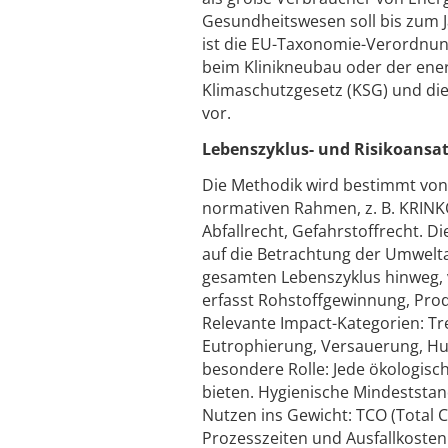
Gesundheitswesen soll bis zum J
ist die EU-Taxonomie-Verordnung,
beim Klinikneubau oder der ene
Klimaschutzgesetz (KSG) und di
vor.
Lebenszyklus- und Risikoansa
Die Methodik wird bestimmt von
normativen Rahmen, z. B. KRINKO
Abfallrecht, Gefahrstoffrecht. D
auf die Betrachtung der Umwelt
gesamten Lebenszyklus hinweg, 
erfasst Rohstoffgewinnung, Pro
Relevante Impact-Kategorien: Tr
Eutrophierung, Versauerung, Hum
besondere Rolle: Jede ökologis
bieten. Hygienische Mindeststand
Nutzen ins Gewicht: TCO (Total C
Prozesszeiten und Ausfallkosten 