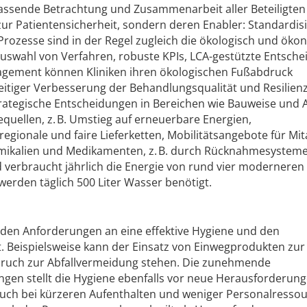
ssende Betrachtung und Zusammenarbeit aller Beteiligten
 zur Patientensicherheit, sondern deren Enabler: Standardisi
e Prozesse sind in der Regel zugleich die ökologisch und ök
Auswahl von Verfahren, robuste KPIs, LCA-gestützte Entsch
ement können Kliniken ihren ökologischen Fußabdruck
zeitiger Verbesserung der Behandlungsqualität und Resilienz
rategische Entscheidungen in Bereichen wie Bauweise und 
equellen, z. B. Umstieg auf erneuerbare Energien,
regionale und faire Lieferketten, Mobilitätsangebote für Mit
ikalien und Medikamenten, z. B. durch Rücknahmesysteme
verbraucht jährlich die Energie von rund vier moderneren
werden täglich 500 Liter Wasser benötigt.
en den Anforderungen an eine effektive Hygiene und den
. Beispielsweise kann der Einsatz von Einwegprodukten zur
pruch zur Abfallvermeidung stehen. Die zunehmende
gen stellt die Hygiene ebenfalls vor neue Herausforderung
auch bei kürzeren Aufenthalten und weniger Personalresso