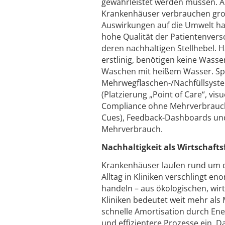
gewährleistet werden müssen. A
Krankenhäuser verbrauchen groß
Auswirkungen auf die Umwelt hat.
hohe Qualität der Patientenver
deren nachhaltigen Stellhebel. 
erstlinig, benötigen keine Wass
Waschen mit heißem Wasser. Spe
Mehrwegflaschen-/Nachfüllsystem
(Platzierung „Point of Care“, v
Compliance ohne Mehrverbrauch. 
Cues), Feedback-Dashboards un
Mehrverbrauch.
Nachhaltigkeit als Wirtschafts
Krankenhäuser laufen rund um di
Alltag in Kliniken verschlingt e
handeln – aus ökologischen, wirt
Kliniken bedeutet weit mehr als M
schnelle Amortisation durch En
und effizientere Prozesse ein.