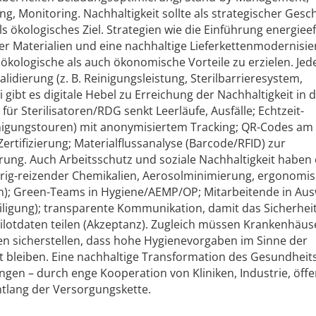
ng, Monitoring. Nachhaltigkeit sollte als strategischer Gesc
s ökologisches Ziel. Strategien wie die Einführung energieef
rer Materialien und eine nachhaltige Lieferkettenmodernisi
ökologische als auch ökonomische Vorteile zu erzielen. Jed
idierung (z. B. Reinigungsleistung, Sterilbarrieresystem,
 gibt es digitale Hebel zu Erreichung der Nachhaltigkeit in 
ür Sterilisatoren/RDG senkt Leerläufe, Ausfälle; Echtzeit-
igungstouren) mit anonymisiertem Tracking; QR-Codes am 
Zertifizierung; Materialflussanalyse (Barcode/RFID) zur
ung. Auch Arbeitsschutz und soziale Nachhaltigkeit haben
drig-reizender Chemikalien, Aerosolminimierung, ergonomi
ren); Green-Teams in Hygiene/AEMP/OP; Mitarbeitende in Aus
iligung); transparente Kommunikation, damit das Sicherhei
 Pilotdaten teilen (Akzeptanz). Zugleich müssen Krankenhäu
n sicherstellen, dass hohe Hygienevorgaben im Sinne der
lt bleiben. Eine nachhaltige Transformation des Gesundhei
ngen – durch enge Kooperation von Kliniken, Industrie, öff
tlang der Versorgungskette.