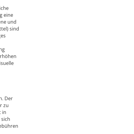
iche
g eine
ene und
tel) sind
ges
ing
erhöhen
suelle
n. Der
r zu
 in
 sich
gebühren