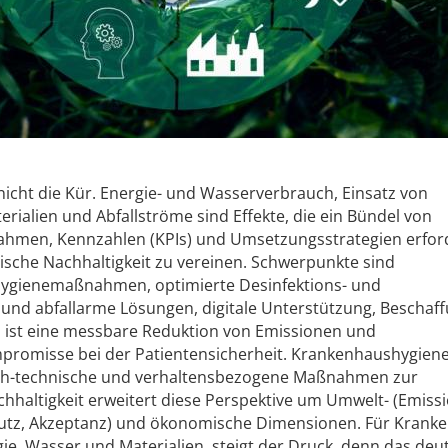
t, nicht die Kür. Energie- und Wasserverbrauch, Einsatz von
rialien und Abfallströme sind Effekte, die ein Bündel von
ahmen, Kennzahlen (KPIs) und Umsetzungsstrategien erfor
ische Nachhaltigkeit zu vereinen. Schwerpunkte sind
Hygienemaßnahmen, optimierte Desinfektions- und
- und abfallarme Lösungen, digitale Unterstützung, Beschaff
l ist eine messbare Reduktion von Emissionen und
romisse bei der Patientensicherheit. Krankenhaushygien
ich-technische und verhaltensbezogene Maßnahmen zur
hhaltigkeit erweitert diese Perspektive um Umwelt- (Emiss
chutz, Akzeptanz) und ökonomische Dimensionen. Für Krank
ie, Wasser und Materialien, steigt der Druck, denn das deu