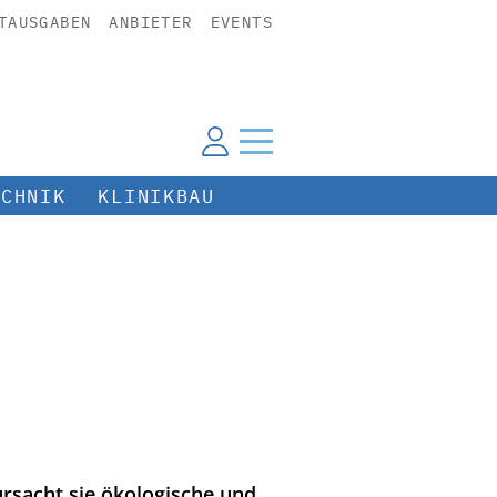
TAUSGABEN
ANBIETER
EVENTS
ECHNIK
KLINIKBAU
rsacht sie ökologische und