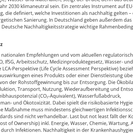
ahr 2030 klimaneutral sein. Ein zentrales Instrument auf E
 die definiert, welche Investitionen als nachhaltig gelten –
rgetischen Sanierung. In Deutschland geben außerdem das
e Deutsche Nachhaltigkeitsstrategie wichtige Rahmenbedi
tz
 nationalen Empfehlungen und vom aktuellen regulatorisc
, IfSG, Arbeitsschutz, Medizinproduktegesetz, Wasser- und
ie LCA-Perspektive (Life Cycle Assessment Perspektive) bezie
auswirkungen eines Produkts oder einer Dienstleistung übe
von der Rohstoffgewinnung bis zur Entsorgung. Die Ökobil
duktion, Transport, Nutzung, Wiederaufbereitung und Ents
eibhauspotenzial (CO₂-Äquivalent), Wasserfußabdruck,
an- und Ökotoxizität. Dabei spielt die risikobasierte Hygie
che Maßnahme muss mindestens gleichwertigen Infektionss
ards sind nicht verhandelbar. Last but not least fällt der K
ost of Ownership) inkl. Energie, Wasser, Chemie, Wartung, A
durch Infektionen. Nachhaltigkeit in der Krankenhaushygien