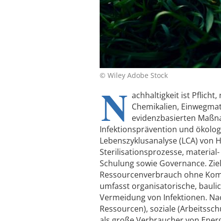
© Wiley Adobe Stock
N
achhaltigkeit ist Pflich
Chemikalien, Einwegmate
evidenzbasierten Maßn
Infektionsprävention und ökolog
Lebenszyklusanalyse (LCA) von 
Sterilisationsprozesse, material
Schulung sowie Governance. Zie
Ressourcenverbrauch ohne Komp
umfasst organisatorische, baul
Vermeidung von Infektionen. Nac
Ressourcen), soziale (Arbeitss
als große Verbraucher von Energ