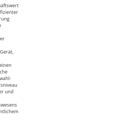
häftswert
fizienter
erung
e
der
Gerät,
 einen
sche
wahl-
tsniveau
ser und
tswesens
entlichem