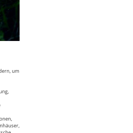
dern, um
ung,
e
ionen,
enhäuser,
tsche