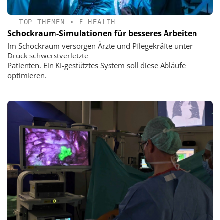
TOP-THEMEN
•
E-HEALTH
Schockraum-Simulationen für besseres Arbeiten
Im Schockraum versorgen Ärzte und Pflegekräfte unter
Druck schwerstverletzte
Patienten. Ein KI-gestütztes System soll diese Abläufe
optimieren.